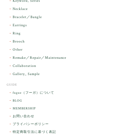
Keyword, Series
下さり、ありがとうございました。
Necklace
Bracelet／Bangle
レビューをありがとうございます。 実物を
気に入っていただけて とても嬉しく思いま
Earrings
す。 本当に 美しいアンダラさんでした^^
Ring
お届け前に 改めて綺麗なお水でお清めをす
Brooch
るのですが なんだか出発が嬉しそうで き
らりと輝いていたのが印象的です☺️ こちら
Other
こそ この度は誠にありがとうございまし
Remake／Repair／Maintenance
た。
Collaboration
Gallery_ Sample
GUIDE
【ケサランパサラン】ホワイトムーンストーン×パロサント／B211-2
fugue（フーガ）について
2026/03/06
BLOG
MEMBERSHIP
ラッピングから美しいお品が到着しました。「見つけ
お問い合わせ
た人に幸せが訪れる」という言い伝えがあるケサラン
プライバシーポリシー
パサラン。とっても素敵です。メッセージでは色々記
憶違いもありましたが、またいつかお会いして楽しい
特定商取引法に基づく表記