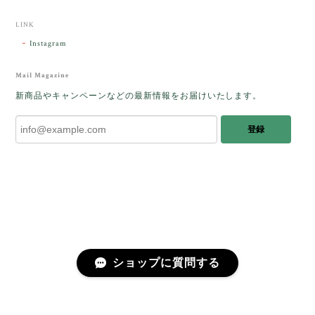
時間を過ごしたいです。この度はありがとうございま
した。
LINK
Instagram
レビューをありがとうございます。 ブレス
をあたたかく迎え入れてくださり とても嬉
Mail Magazine
しく思います。 この石のふわりとした光を
新商品やキャンペーンなどの最新情報をお届けいたします。
みたときに ふっと浮かんできたのが「ケサ
ランパサラン」でした。これからはT様の
登録
傍で そっと見守ってくれるのではないかな
と思っています✧˖°𓈒𓂃 ✧ 𓈒 𓏸 私も素敵な時
間を過ごさせていただき とても幸せでし
た。 またお会いできる日を楽しみにしてい
ます。 ありがとうございました。
［コンドルアゲート］天然イエロー／O200-601
ショップに質問する
2025/10/03
早かったです。 今、手に取りうっとりしながら書かせ