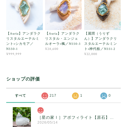
【Auria】アンダラク
【Auria】アンダラク
【麗潤（うりず
リスタルエーテルミ
リスタル・エンジェ
ん）】アンダラクリ
ント×シカモア／
ルオーラ×楓／N550-3
スタルエーテルミン
N550-1
ト×神代栃／N551-2
¥28,600
¥999,999
¥22,000
ショップの評価
すべて
217
1
0
［星の家Ⅰ］アポフィライト【原石】O300-314
2026/05/14