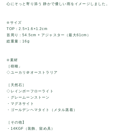
心にそっと寄り添う 静かで優しい雨をイメージしました。
❇️サイズ
TOP：2.5×1.6×1.2cm
首周り：54.5cm + アジャスター（最大61cm）
総重量：16g
❇️素材
［樹種」
◇ユーカリ＠オーストラリア
［天然石］
◇レインボーフローライト
・グレームーンストーン
・マグネサイト
・ゴールデンヘマタイト（メタル蒸着）
［その他】
・14KGF（装飾、留め具）