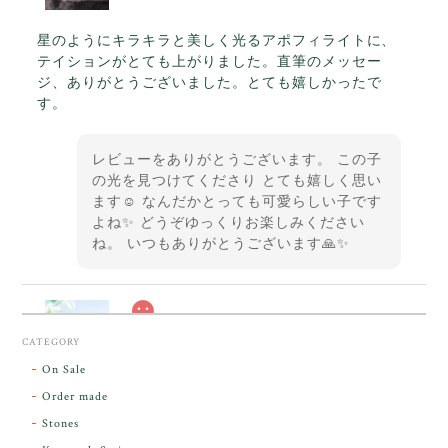
星のようにキラキラと美しく光るアポフィライトに、
テイションがとても上がりました。直筆のメッセー
ジ、ありがとうございました。とても嬉しかったで
す。
レビューをありがとうございます。 この子
の光を見つけてくださり とても嬉しく思い
ます☺️ なんだかとっても可愛らしい子です
よね✨ どうぞゆっくりお楽しみください
ね。 いつもありがとうございます🙏✨
スカーレットシフト・アンダラクリスタル【原石】O300-325
CATEGORY
2026/05/14
On Sale
Order made
昨日届きました。とてもエネルギッシュで、美しいア
Stones
ンダラで感動しました。素敵な箱と和紙で石を包んで