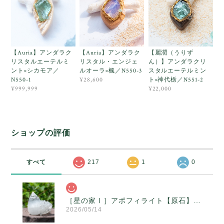
【Auria】アンダラク
【Auria】アンダラク
【麗潤（うりず
リスタルエーテルミ
リスタル・エンジェ
ん）】アンダラクリ
ント×シカモア／
ルオーラ×楓／N550-3
スタルエーテルミン
N550-1
ト×神代栃／N551-2
¥28,600
¥999,999
¥22,000
ショップの評価
すべて
217
1
0
［星の家Ⅰ］アポフィライト【原石】O300-314
2026/05/14