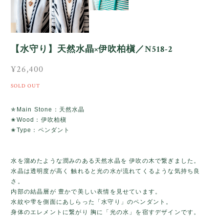
【水守り】天然水晶×伊吹柏槇／N518-2
¥26,400
SOLD OUT
✯Main Stone：天然水晶
✬Wood：伊吹柏槇
✬Type：ペンダント
水を溜めたような潤みのある天然水晶を 伊吹の木で繋ぎました。
水晶は透明度が高く 触れると光の水が流れてくるような気持ち良
さ。
内部の結晶層が 豊かで美しい表情を見せています。
水紋や雫を側面にあしらった「水守り」のペンダント。
身体のエレメントに繋がり 胸に「光の水」を宿すデザインです。