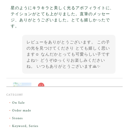
星のようにキラキラと美しく光るアポフィライトに、
テイションがとても上がりました。直筆のメッセー
ジ、ありがとうございました。とても嬉しかったで
す。
レビューをありがとうございます。 この子
の光を見つけてくださり とても嬉しく思い
ます☺️ なんだかとっても可愛らしい子です
よね✨ どうぞゆっくりお楽しみください
ね。 いつもありがとうございます🙏✨
スカーレットシフト・アンダラクリスタル【原石】O300-325
CATEGORY
2026/05/14
On Sale
Order made
昨日届きました。とてもエネルギッシュで、美しいア
Stones
ンダラで感動しました。素敵な箱と和紙で石を包んで
Keyword, Series
下さり、ありがとうございました。