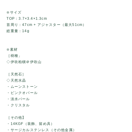
❇️サイズ
TOP：3.7×3.4×1.3cm
首周り：47cm + アジャスター（最大51cm）
総重量：14g
❇️素材
［樹種」
◇伊吹柏槇＠伊吹山
［天然石］
◇天然水晶
・ムーンストーン
・ピンクオパール
・淡水パール
・クリスタル
［その他】
・14KGF（装飾、留め具）
・サージカルステンレス（その他金属）