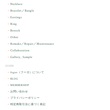
Necklace
Bracelet／Bangle
レビューをありがとうございます。 実物を
気に入っていただけて とても嬉しく思いま
Earrings
す。 本当に 美しいアンダラさんでした^^
Ring
お届け前に 改めて綺麗なお水でお清めをす
Brooch
るのですが なんだか出発が嬉しそうで き
らりと輝いていたのが印象的です☺️ こちら
Other
こそ この度は誠にありがとうございまし
Remake／Repair／Maintenance
た。
Collaboration
Gallery_ Sample
GUIDE
【ケサランパサラン】ホワイトムーンストーン×パロサント／B211-2
fugue（フーガ）について
2026/03/06
BLOG
MEMBERSHIP
ラッピングから美しいお品が到着しました。「見つけ
お問い合わせ
た人に幸せが訪れる」という言い伝えがあるケサラン
プライバシーポリシー
パサラン。とっても素敵です。メッセージでは色々記
憶違いもありましたが、またいつかお会いして楽しい
特定商取引法に基づく表記
時間を過ごしたいです。この度はありがとうございま