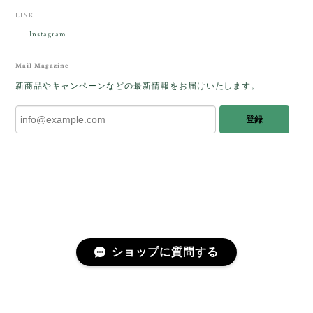
した。
LINK
Instagram
レビューをありがとうございます。 ブレス
をあたたかく迎え入れてくださり とても嬉
Mail Magazine
しく思います。 この石のふわりとした光を
新商品やキャンペーンなどの最新情報をお届けいたします。
みたときに ふっと浮かんできたのが「ケサ
ランパサラン」でした。これからはT様の
登録
傍で そっと見守ってくれるのではないかな
と思っています✧˖°𓈒𓂃 ✧ 𓈒 𓏸 私も素敵な時
間を過ごさせていただき とても幸せでし
た。 またお会いできる日を楽しみにしてい
ます。 ありがとうございました。
［コンドルアゲート］天然イエロー／O200-601
ショップに質問する
2025/10/03
早かったです。 今、手に取りうっとりしながら書かせ
プライバシーポリシー
特定商取引法に基づく表記
会員規約