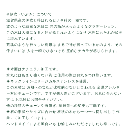
❇️伊吹（いぶき）について
滋賀県産の伊吹と呼ばれるヒノキ科の一種です。
波のような緻密な木目に 光の筋が入ったようなグラデーション。
この木は大樹になると幹が捻じれたようになり 木理にもそれが如実
に現れています。
荒魂のような神々しい樹形は まるで神が宿っているかのよう。その
佇まいには 人を一瞬でひきつける 霊的なチカラが感じられます。
◈木面はナチュラル加工です。
水気にはあまり強くない為 ご使用の際はお気をつけ願います。
◈ネックラインはサージカルステンレスを使用。
この素材は お肌への負担が比較的少ないと言われる 金属アレルギ
ー対応チェーンです。ですが個人差がございます。お肌に合わない
方は お気軽にお問合せください。
他の種類のチェーンや石繋ぎ, 革紐等への変更も可能です。
◈石の形状やサイズに合わせ 板状の木から一つ一つ切り出し 手作
業にて加工しています。
ハンドメイドによる風合いも お愉しみいただけましたら幸いです。