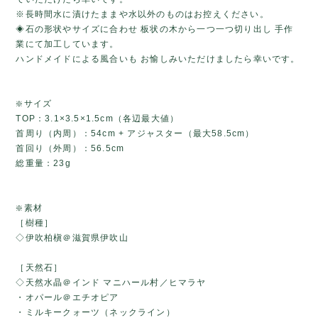
※長時間水に漬けたままや水以外のものはお控えください。
◈石の形状やサイズに合わせ 板状の木から一つ一つ切り出し 手作
業にて加工しています。
ハンドメイドによる風合いも お愉しみいただけましたら幸いです。
❇️サイズ
TOP：3.1×3.5×1.5cm（各辺最大値）
首周り（内周）：54cm + アジャスター（最大58.5cm）
首回り（外周）：56.5cm
総重量：23g
❇️素材
［樹種］
◇伊吹柏槇＠滋賀県伊吹山
［天然石］
◇天然水晶＠インド マニハール村／ヒマラヤ
・オパール＠エチオピア
・ミルキークォーツ（ネックライン）