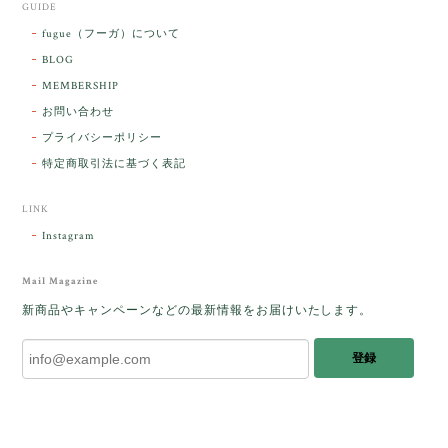
GUIDE
【ケサランパサラン】ホワイトムーンストーン×パロサント／B211-2
fugue（フーガ）について
2026/03/06
BLOG
MEMBERSHIP
ラッピングから美しいお品が到着しました。「見つけ
お問い合わせ
た人に幸せが訪れる」という言い伝えがあるケサラン
プライバシーポリシー
パサラン。とっても素敵です。メッセージでは色々記
憶違いもありましたが、またいつかお会いして楽しい
特定商取引法に基づく表記
時間を過ごしたいです。この度はありがとうございま
した。
LINK
Instagram
レビューをありがとうございます。 ブレス
をあたたかく迎え入れてくださり とても嬉
Mail Magazine
しく思います。 この石のふわりとした光を
新商品やキャンペーンなどの最新情報をお届けいたします。
みたときに ふっと浮かんできたのが「ケサ
ランパサラン」でした。これからはT様の
登録
傍で そっと見守ってくれるのではないかな
と思っています✧˖°𓈒𓂃 ✧ 𓈒 𓏸 私も素敵な時
間を過ごさせていただき とても幸せでし
た。 またお会いできる日を楽しみにしてい