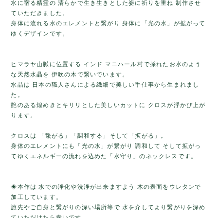
水に宿る精霊の 清らかで生き生きとした姿に祈りを重ね 制作させ
ていただきました。
身体に流れる水のエレメントと繋がり 身体に「光の水」が拡がって
ゆくデザインです。
ヒマラヤ山脈に位置する インド マニハール村で採れたお水のよう
な天然水晶を 伊吹の木で繋いでいます。
水晶は 日本の職人さんによる繊細で美しい手仕事から生まれまし
た。
艶のある煌めきとキリリとした美しいカットに クロスが浮かび上が
ります。
クロスは 「繋がる」「調和する」そして「拡がる」。
身体のエレメントにも「光の水」が繋がり 調和して そして拡がっ
てゆくエネルギーの流れを込めた「水守り」のネックレスです。
◈本作は 水での浄化や洗浄が出来ますよう 木の表面をウレタンで
加工しています。
旅先やご自身と繋がりの深い場所等で 水を介してより繋がりを深め
ていただけたら幸いです。