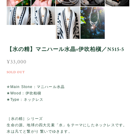
【水の精】マニハール水晶×伊吹柏槇／N515-5
¥33,000
SOLD OUT
✯Main Stone：マニハール水晶
✬Wood：伊吹柏槇
✬Type：ネックレス
［水の精］シリーズ
生命の源。地球の四大元素「水」をテーマにしたネックレスです。
水は凡てと繋がり 繋いでゆきます。