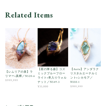
Related Items
【星の降る森】コズ
【Auria】アンダラク
【レムリアの泉】ラ
ミックブルーフロー
リスタルエーテルミ
リマー×真樺／N520-6
ライト×杢入りウォル
ント×シカモア／
¥999,999
ナット／N549-3
N550-1
¥33,000
¥999,999