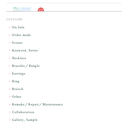
スカーレットシフト・アンダラクリスタル【原石】O300-325
CATEGORY
2026/05/14
On Sale
Order made
昨日届きました。とてもエネルギッシュで、美しいア
Stones
ンダラで感動しました。素敵な箱と和紙で石を包んで
Keyword, Series
下さり、ありがとうございました。
Necklace
Bracelet／Bangle
レビューをありがとうございます。 実物を
気に入っていただけて とても嬉しく思いま
Earrings
す。 本当に 美しいアンダラさんでした^^
Ring
お届け前に 改めて綺麗なお水でお清めをす
Brooch
るのですが なんだか出発が嬉しそうで き
らりと輝いていたのが印象的です☺️ こちら
Other
こそ この度は誠にありがとうございまし
Remake／Repair／Maintenance
た。
Collaboration
Gallery_ Sample