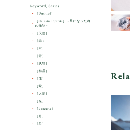
Keyword, Series
［Untitled］
［Celestial Spirits］～星になった魂
の物語～
［天使］
［緑」
［水］
［青］
［妖精］
［精霊］
Rela
［龍］
［蛇］
［太陽］
［光］
［Lemuria］
［月］
［星］