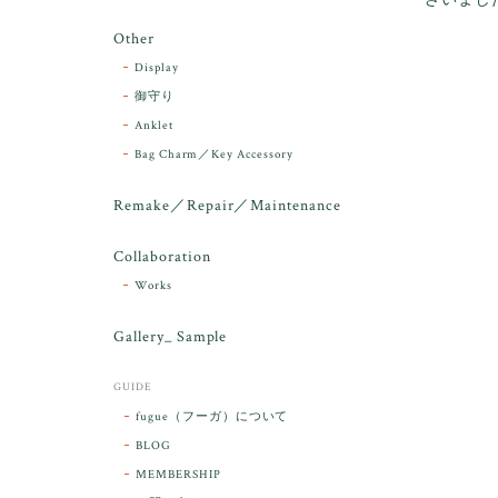
Other
Display
御守り
Anklet
Bag Charm／Key Accessory
Remake／Repair／Maintenance
Collaboration
Works
ラッピン
敵です。
Gallery_ Sample
ございま
GUIDE
fugue（フーガ）について
BLOG
MEMBERSHIP