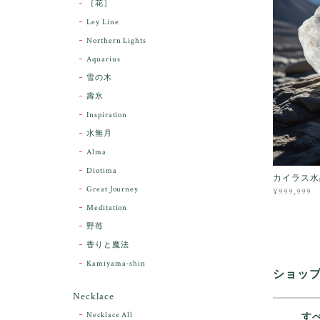
［花］
Ley Line
Northern Lights
Aquarius
雪の木
壽氷
Inspiration
水無月
Alma
Diotima
カイラス水晶
Great Journey
¥999,999
Meditation
野苺
香りと魔法
Kamiyama-shin
ショッ
Necklace
Necklace All
す