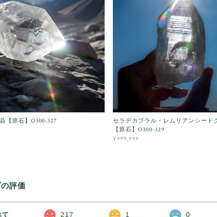
【原石】O300-327
セラデカブラル・レムリアンシード
【原石】O300-329
¥999,999
プの評価
べて
217
1
0