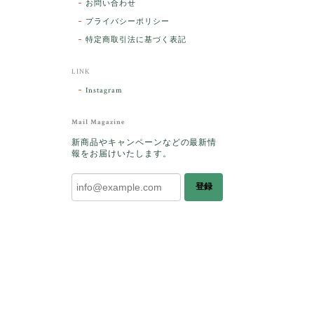
お問い合わせ
プライバシーポリシー
特定商取引法に基づく表記
LINK
Instagram
早かった
Mail Magazine
向きの透
新商品やキャンペーンなどの最新情
していま
報をお届けいたします。
全部、本
じます。
登録
つ一つ学
心遣いい