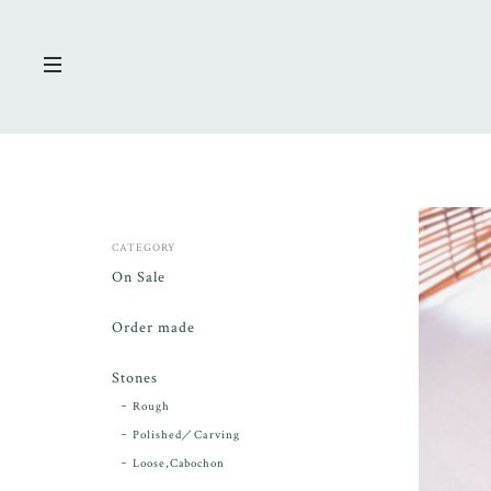
CATEGORY
On Sale
Order made
Stones
Rough
Polished／Carving
Loose,Cabochon