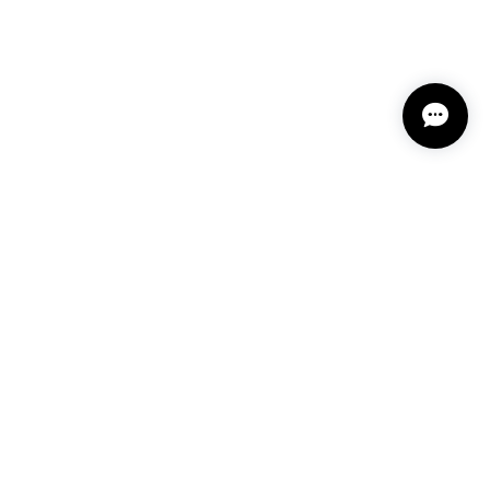
、そして小道のような筋模様、形も大きさも全て気に入
。 夏大好き人間の私、夏の終わりは少々心が空虚。
に精進したいと思います。 届いた時、きれいな紐をほ
ました。 風流と言うのかしら、素敵なラッピングにも
より感謝しています。
合いや繊細な模様そしてラッピングまで 温かいお
夏の終わりに少し寂しさを感じられるとのことですが
いです。 こちらこそ いつも大切に迎えてくださり
プライバシーポリシー
特定商取引法に基づく表記
会員規約