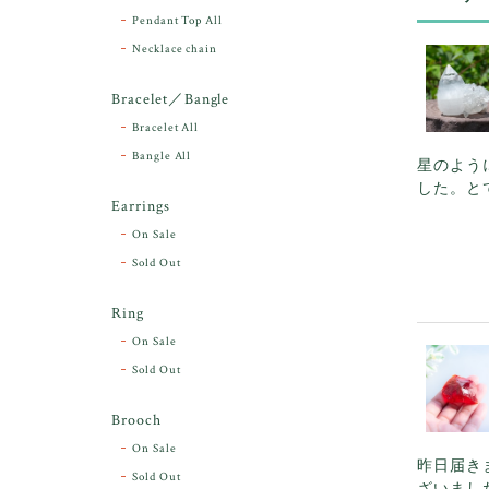
Pendant Top All
Necklace chain
Bracelet／Bangle
Bracelet All
Bangle All
星のよう
した。と
Earrings
On Sale
Sold Out
Ring
On Sale
Sold Out
Brooch
On Sale
昨日届き
Sold Out
ざいまし