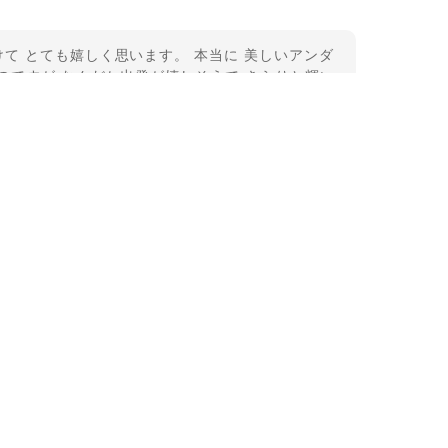
て とても嬉しく思います。 本当に 美しいアンダ
のですが なんだか出発が嬉しそうで きらりと輝い
うございました。
11-2
という言い伝えがあるケサランパサラン。とっても素
て楽しい時間を過ごしたいです。この度はありがとう
れてくださり とても嬉しく思います。 この石の
ランパサラン」でした。これからはT様の傍で そっ
 𓏸 私も素敵な時間を過ごさせていただき とても幸せ
とうございました。