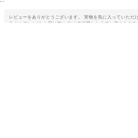
レビューをありがとうございます。 実物を気に入っていただけ
ラさんでした^^ お届け前に 改めて綺麗なお水でお清めをする
ていたのが印象的です☺️ こちらこそ この度は誠にありがと
【ケサランパサラン】ホワイトムーンストーン×パロサント／B2
2026/03/06
グから美しいお品が到着しました。「見つけた人に幸せが訪れる」
メッセージでは色々記憶違いもありましたが、またいつかお会いし
した。
レビューをありがとうございます。 ブレスをあたたかく迎え入
ふわりとした光をみたときに ふっと浮かんできたのが「ケサ
と見守ってくれるのではないかなと思っています✧˖°𓈒𓂃 ✧ 
でした。 またお会いできる日を楽しみにしています。 ありが