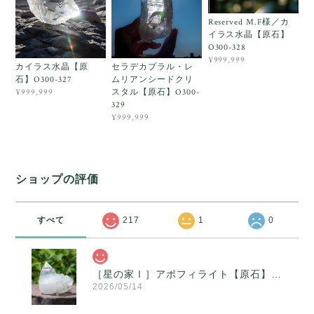
Reserved M.F様／カ
イラス水晶【原石】
O300-328
¥999,999
カイラス水晶【原
セラデカブラル・レ
石】O300-327
ムリアンシードクリ
スタル【原石】O300-
¥999,999
329
¥999,999
ショップの評価
すべて
217
1
0
［星の家Ⅰ］アポフィライト【原石】O300-314
2026/05/14