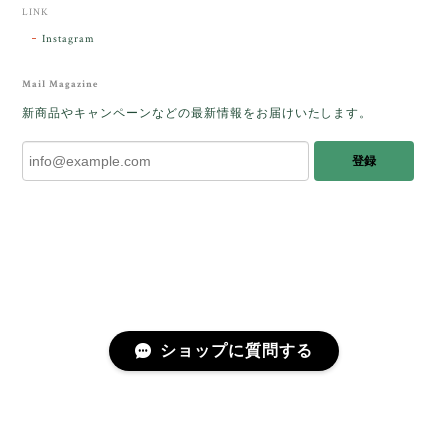
した。
LINK
Instagram
レビューをありがとうございます。 ブレス
をあたたかく迎え入れてくださり とても嬉
Mail Magazine
しく思います。 この石のふわりとした光を
新商品やキャンペーンなどの最新情報をお届けいたします。
みたときに ふっと浮かんできたのが「ケサ
ランパサラン」でした。これからはT様の
登録
傍で そっと見守ってくれるのではないかな
と思っています✧˖°𓈒𓂃 ✧ 𓈒 𓏸 私も素敵な時
間を過ごさせていただき とても幸せでし
た。 またお会いできる日を楽しみにしてい
ます。 ありがとうございました。
［コンドルアゲート］天然イエロー／O200-601
ショップに質問する
2025/10/03
早かったです。 今、手に取りうっとりしながら書かせ
プライバシーポリシー
特定商取引法に基づく表記
会員規約
ていただいています。 深みある秋らしいお色、しか