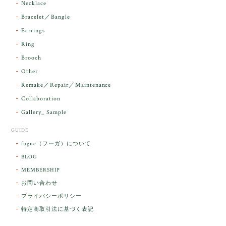
Necklace
Bracelet／Bangle
レビューをありがとうございます。 実物を
気に入っていただけて とても嬉しく思いま
Earrings
す。 本当に 美しいアンダラさんでした^^
Ring
お届け前に 改めて綺麗なお水でお清めをす
Brooch
るのですが なんだか出発が嬉しそうで き
らりと輝いていたのが印象的です☺️ こちら
Other
こそ この度は誠にありがとうございまし
Remake／Repair／Maintenance
た。
Collaboration
Gallery_ Sample
GUIDE
【ケサランパサラン】ホワイトムーンストーン×パロサント／B211-2
fugue（フーガ）について
2026/03/06
BLOG
MEMBERSHIP
ラッピングから美しいお品が到着しました。「見つけ
お問い合わせ
た人に幸せが訪れる」という言い伝えがあるケサラン
プライバシーポリシー
パサラン。とっても素敵です。メッセージでは色々記
憶違いもありましたが、またいつかお会いして楽しい
特定商取引法に基づく表記
時間を過ごしたいです。この度はありがとうございま