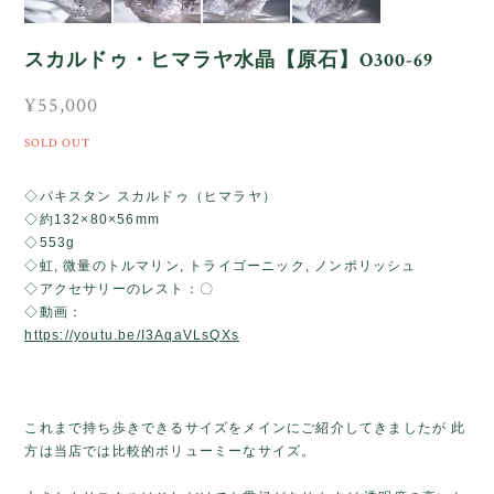
スカルドゥ・ヒマラヤ水晶【原石】O300-69
¥55,000
SOLD OUT
◇パキスタン スカルドゥ（ヒマラヤ）
◇約132×80×56mm
◇553g
◇虹, 微量のトルマリン, トライゴーニック, ノンポリッシュ
◇アクセサリーのレスト：〇
◇動画：
https://youtu.be/I3AqaVLsQXs
これまで持ち歩きできるサイズをメインにご紹介してきましたが 此
方は当店では比較的ボリューミーなサイズ。