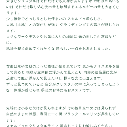
大きなクリスタルはそれだけでも貫禄がありますが 透明度の高いも
のは それだけ取り込む光の量も放射するエネルギーの量も大きくな
ります。
少し無骨でどっしりとした佇まいの スカルドゥ産らしさ。
大地（土地）との繋がりが強く グラウディング力の高さが感じられ
ます。
大切なワークデスクやお気に入りの場所に 光の射しこむ窓辺など
に...
地場を整え高めてくれそうな 頼もしい一点をお迎えしました。
背面は氷や岩肌のような模様が刻まれていて 表からクリスタルを通
して見ると 模様が立体的に浮かんで見えたり 内部の結晶層に光が
反射して虹が浮かんで見えたりし 様々な光に出逢えます。
ずっと見つめていると 自分がクリスタルの中に入ってしまったよう
な一体感が感じられ 瞑想のお伴にもおススメです。
先端には小さな欠けが見られますが その他目立つ欠けは見られず
自然のままの状態。裏面に一ヶ所 ブラックトルマリンが共生してい
ます。
スカルドゥのクリスタルライフ 是非じっくりお愉しみください。