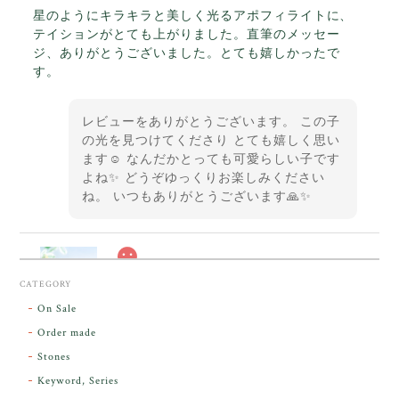
星のようにキラキラと美しく光るアポフィライトに、
テイションがとても上がりました。直筆のメッセー
ジ、ありがとうございました。とても嬉しかったで
す。
レビューをありがとうございます。 この子
の光を見つけてくださり とても嬉しく思い
ます☺️ なんだかとっても可愛らしい子です
よね✨ どうぞゆっくりお楽しみください
ね。 いつもありがとうございます🙏✨
スカーレットシフト・アンダラクリスタル【原石】O300-325
CATEGORY
2026/05/14
On Sale
Order made
昨日届きました。とてもエネルギッシュで、美しいア
Stones
ンダラで感動しました。素敵な箱と和紙で石を包んで
Keyword, Series
下さり、ありがとうございました。