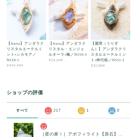
【Auria】アンダラク
【Auria】アンダラク
【麗潤（うりず
リスタルエーテルミ
リスタル・エンジェ
ん）】アンダラクリ
ント×シカモア／
ルオーラ×楓／N550-3
スタルエーテルミン
N550-1
ト×神代栃／N551-2
¥28,600
¥999,999
¥22,000
ショップの評価
すべて
217
1
0
［星の家Ⅰ］アポフィライト【原石】O300-314