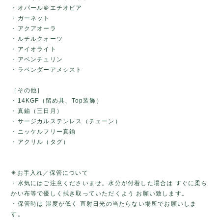
・オパール＠エチオピア
・ガーネット
・アクアオーラ
・ルチルクォーツ
・アイオライト
・アベンチュリン
・ラベンダーアメシスト
［その他］
・14KGF（留め具、Top装飾）
・真鍮（三日月）
・サージカルステンレス（チェーン）
・ニッケルフリー真鍮
・アクリル（タグ）
✴️お手入れ／保管について
・水気にはご注意くださいませ。水分が付着した場合は すぐに柔ら
かい布等で優しく拭き取っていただくよう お願い致します。
・保管時は 湿度が低く 直射日光の当たらない場所でお願いしま
す。