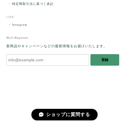
憶違いもありましたが、またいつかお会いして楽しい
特定商取引法に基づく表記
時間を過ごしたいです。この度はありがとうございま
した。
LINK
Instagram
レビューをありがとうございます。 ブレス
をあたたかく迎え入れてくださり とても嬉
Mail Magazine
しく思います。 この石のふわりとした光を
新商品やキャンペーンなどの最新情報をお届けいたします。
みたときに ふっと浮かんできたのが「ケサ
ランパサラン」でした。これからはT様の
登録
傍で そっと見守ってくれるのではないかな
と思っています✧˖°𓈒𓂃 ✧ 𓈒 𓏸 私も素敵な時
間を過ごさせていただき とても幸せでし
た。 またお会いできる日を楽しみにしてい
ます。 ありがとうございました。
［コンドルアゲート］天然イエロー／O200-601
ショップに質問する
2025/10/03