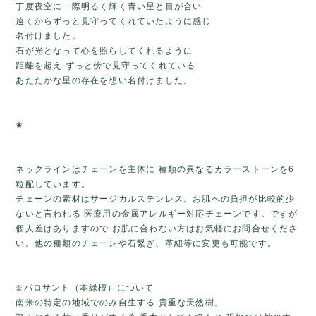
丁度夜空に一際明るく輝く青い星と目が合い
遠くからずっと見守ってくれていたように感じ
名付けました。
石が光となって心を照らしてくれるように
距離を超え ずっと傍で見守ってくれている
あたたかな星の存在を想い名付けました。
✬
ネックラインはチェーンを主体に 種類の異なるカラーストーンを6
粒配しています。
チェーンの素材はサージカルステンレス。お肌への負担が比較的少
ないと言われる 医療用の金属アレルギー対応チェーンです。ですが
個人差はありますので お肌に合わない方はお気軽にお問合せくださ
い。他の種類のチェーンや石繋ぎ、革紐等に変更も可能です。
❇️パロサント（本緑檀）について
南米の特定の地域でのみ自生する 貴重な天然樹。