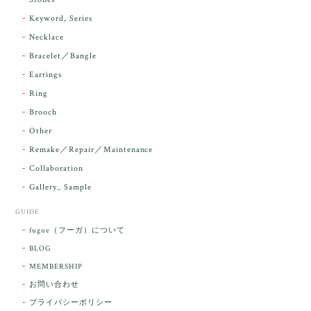
ンダラで感動しました。素敵な箱と和紙で石を包んで
Keyword, Series
下さり、ありがとうございました。
Necklace
Bracelet／Bangle
レビューをありがとうございます。 実物を
気に入っていただけて とても嬉しく思いま
Earrings
す。 本当に 美しいアンダラさんでした^^
Ring
お届け前に 改めて綺麗なお水でお清めをす
Brooch
るのですが なんだか出発が嬉しそうで き
らりと輝いていたのが印象的です☺️ こちら
Other
こそ この度は誠にありがとうございまし
Remake／Repair／Maintenance
た。
Collaboration
Gallery_ Sample
GUIDE
【ケサランパサラン】ホワイトムーンストーン×パロサント／B211-2
fugue（フーガ）について
2026/03/06
BLOG
MEMBERSHIP
ラッピングから美しいお品が到着しました。「見つけ
お問い合わせ
た人に幸せが訪れる」という言い伝えがあるケサラン
プライバシーポリシー
パサラン。とっても素敵です。メッセージでは色々記