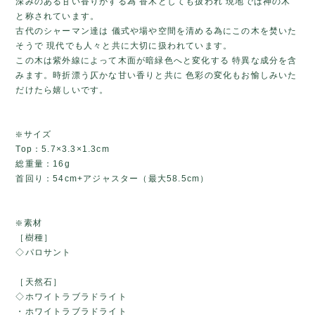
深みのある甘い香りがする為 香木としても扱われ 現地では神の木
と称されています。
古代のシャーマン達は 儀式や場や空間を清める為にこの木を焚いた
そうで 現代でも人々と共に大切に扱われています。
この木は紫外線によって木面が暗緑色へと変化する 特異な成分を含
みます。時折漂う仄かな甘い香りと共に 色彩の変化もお愉しみいた
だけたら嬉しいです。
❇️サイズ
Top：5.7×3.3×1.3cm
総重量：16g
首回り：54cm+アジャスター（最大58.5cm）
❇️素材
［樹種］
◇パロサント
［天然石］
◇ホワイトラブラドライト
・ホワイトラブラドライト