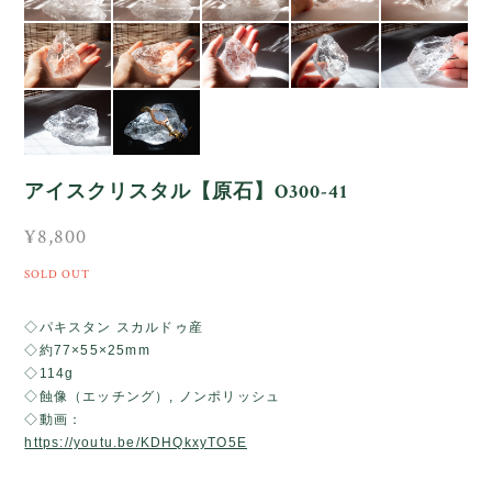
アイスクリスタル【原石】O300-41
¥8,800
SOLD OUT
◇パキスタン スカルドゥ産
◇約77×55×25mm
◇114g
◇蝕像（エッチング）, ノンポリッシュ
◇動画：
https://youtu.be/KDHQkxyTO5E