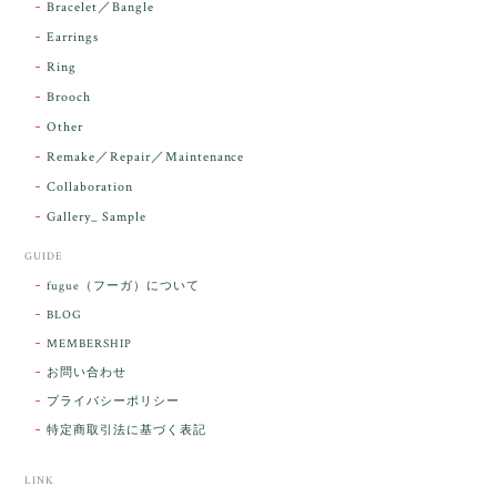
Bracelet／Bangle
レビューをありがとうございます。 実物を
気に入っていただけて とても嬉しく思いま
Earrings
す。 本当に 美しいアンダラさんでした^^
Ring
お届け前に 改めて綺麗なお水でお清めをす
Brooch
るのですが なんだか出発が嬉しそうで き
らりと輝いていたのが印象的です☺️ こちら
Other
こそ この度は誠にありがとうございまし
Remake／Repair／Maintenance
た。
Collaboration
Gallery_ Sample
GUIDE
【ケサランパサラン】ホワイトムーンストーン×パロサント／B211-2
fugue（フーガ）について
2026/03/06
BLOG
MEMBERSHIP
ラッピングから美しいお品が到着しました。「見つけ
お問い合わせ
た人に幸せが訪れる」という言い伝えがあるケサラン
プライバシーポリシー
パサラン。とっても素敵です。メッセージでは色々記
憶違いもありましたが、またいつかお会いして楽しい
特定商取引法に基づく表記
時間を過ごしたいです。この度はありがとうございま
した。
LINK