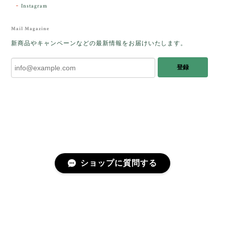
Instagram
レビューをありがとうございます。 ブレス
をあたたかく迎え入れてくださり とても嬉
Mail Magazine
しく思います。 この石のふわりとした光を
新商品やキャンペーンなどの最新情報をお届けいたします。
みたときに ふっと浮かんできたのが「ケサ
ランパサラン」でした。これからはT様の
登録
傍で そっと見守ってくれるのではないかな
と思っています✧˖°𓈒𓂃 ✧ 𓈒 𓏸 私も素敵な時
間を過ごさせていただき とても幸せでし
た。 またお会いできる日を楽しみにしてい
ます。 ありがとうございました。
［コンドルアゲート］天然イエロー／O200-601
ショップに質問する
2025/10/03
早かったです。 今、手に取りうっとりしながら書かせ
プライバシーポリシー
特定商取引法に基づく表記
会員規約
ていただいています。 深みある秋らしいお色、しか
も、石の真ん中にSの逆向きの透明部分がありますね。