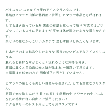
パキスタン スカルドゥ産のアイスクリスタルです。
此処はヒマラヤ山脈の北西部に位置し ヒマラヤ水晶とも呼ばれま
す。
とても透き通っている為 裏面の石肌も重なって映り 写真ではゴツ
ゴツしているように見えますが 実物は氷が溶けたような滑らかさで
す。
矢じりの様なかっこいいカタチで 思わず握りしめたくなります。
お水がそのまま結晶化したような 濁りのないピュアなアイスクリス
タル。
触れると新鮮な水がとくとく流れるような気持ち良さ。
窓辺に置くと凹凸面に光と陰が生まれ 一層輝いて見えます。
※撮影は自然光のみで 画像補正も殆どしていません。
ヒマラヤの厳しくも美しい自然から生まれた とても貴重なクリスタ
ル。
窓辺で光を愉しんだり 日々の癒しや瞑想の中で ワークの中で...あ
なたの感性に従い自由にご活用ください！
アクセサリーのレスト用としてもおススメです✯