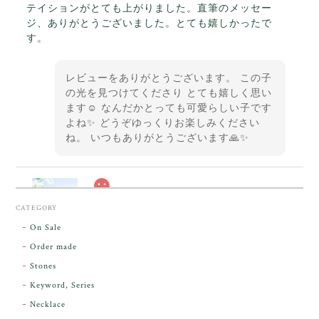
テイションがとても上がりました。直筆のメッセー
ジ、ありがとうございました。とても嬉しかったで
す。
レビューをありがとうございます。 この子
の光を見つけてくださり とても嬉しく思い
ます☺️ なんだかとっても可愛らしい子です
よね✨ どうぞゆっくりお楽しみください
ね。 いつもありがとうございます🙏✨
スカーレットシフト・アンダラクリスタル【原石】O300-325
CATEGORY
2026/05/14
On Sale
Order made
昨日届きました。とてもエネルギッシュで、美しいア
Stones
ンダラで感動しました。素敵な箱と和紙で石を包んで
Keyword, Series
下さり、ありがとうございました。
Necklace