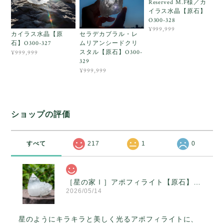
Reserved M.F様／カ
イラス水晶【原石】
O300-328
¥999,999
カイラス水晶【原
セラデカブラル・レ
石】O300-327
ムリアンシードクリ
スタル【原石】O300-
¥999,999
329
¥999,999
ショップの評価
すべて
217
1
0
［星の家Ⅰ］アポフィライト【原石】O300-314
2026/05/14
星のようにキラキラと美しく光るアポフィライトに、