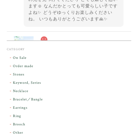
ます☺️ なんだかとっても可愛らしい子です
よね✨ どうぞゆっくりお楽しみください
ね。 いつもありがとうございます🙏✨
スカーレットシフト・アンダラクリスタル【原石】O300-325
CATEGORY
2026/05/14
On Sale
Order made
昨日届きました。とてもエネルギッシュで、美しいア
Stones
ンダラで感動しました。素敵な箱と和紙で石を包んで
Keyword, Series
下さり、ありがとうございました。
Necklace
Bracelet／Bangle
レビューをありがとうございます。 実物を
気に入っていただけて とても嬉しく思いま
Earrings
す。 本当に 美しいアンダラさんでした^^
Ring
お届け前に 改めて綺麗なお水でお清めをす
Brooch
るのですが なんだか出発が嬉しそうで き
らりと輝いていたのが印象的です☺️ こちら
Other