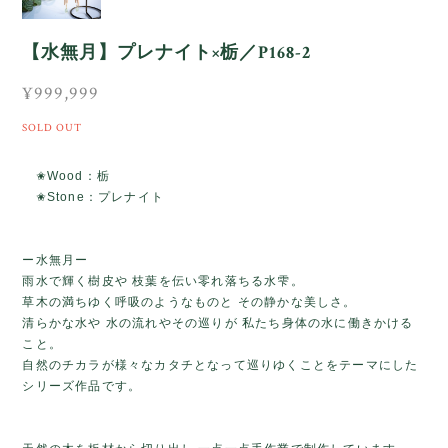
【水無月】プレナイト×栃／P168-2
¥999,999
SOLD OUT
✬Wood：栃
✬Stone：プレナイト
ー水無月ー
雨水で輝く樹皮や 枝葉を伝い零れ落ちる水雫。
草木の満ちゆく呼吸のようなものと その静かな美しさ。
清らかな水や 水の流れやその巡りが 私たち身体の水に働きかける
こと。
自然のチカラが様々なカタチとなって巡りゆくことをテーマにした
シリーズ作品です。