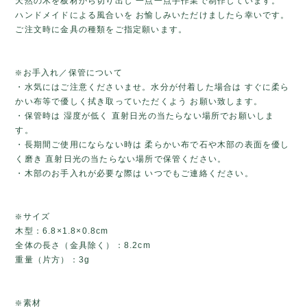
天然の木を板材から切り出し 一点一点手作業で制作しています。
ハンドメイドによる風合いを お愉しみいただけましたら幸いです。
ご注文時に金具の種類をご指定願います。
❇️お手入れ／保管について
・水気にはご注意くださいませ。水分が付着した場合は すぐに柔ら
かい布等で優しく拭き取っていただくよう お願い致します。
・保管時は 湿度が低く 直射日光の当たらない場所でお願いしま
す。
・長期間ご使用にならない時は 柔らかい布で石や木部の表面を優し
く磨き 直射日光の当たらない場所で保管ください。
・木部のお手入れが必要な際は いつでもご連絡ください。
❇️サイズ
木型：6.8×1.8×0.8cm
全体の長さ（金具除く）：8.2cm
重量（片方）：3g
❇️素材