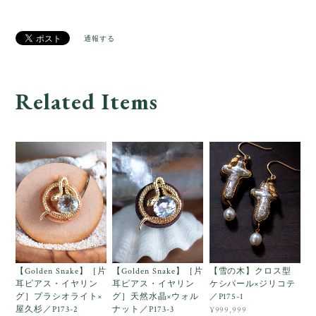
通報する
Related Items
【Golden Snake】［片
【Golden Snake】［片
【雪の木】クロス型
耳ピアス・イヤリン
耳ピアス・イヤリン
ケシパール×ジリコテ
グ］プラシオライト×
グ］天然水晶×ウォル
／P175-1
屋久杉／P173-2
ナット／P173-3
¥999,999