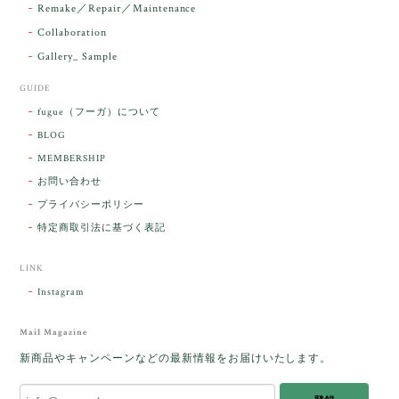
こそ この度は誠にありがとうございまし
Remake／Repair／Maintenance
た。
Collaboration
Gallery_ Sample
GUIDE
【ケサランパサラン】ホワイトムーンストーン×パロサント／B211-2
fugue（フーガ）について
2026/03/06
BLOG
MEMBERSHIP
ラッピングから美しいお品が到着しました。「見つけ
お問い合わせ
た人に幸せが訪れる」という言い伝えがあるケサラン
プライバシーポリシー
パサラン。とっても素敵です。メッセージでは色々記
憶違いもありましたが、またいつかお会いして楽しい
特定商取引法に基づく表記
時間を過ごしたいです。この度はありがとうございま
した。
LINK
Instagram
レビューをありがとうございます。 ブレス
をあたたかく迎え入れてくださり とても嬉
Mail Magazine
しく思います。 この石のふわりとした光を
新商品やキャンペーンなどの最新情報をお届けいたします。
みたときに ふっと浮かんできたのが「ケサ
ランパサラン」でした。これからはT様の