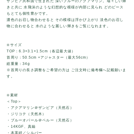
ザンビア共和国で生まれた 深いブルーのアクアマリン。瑞々しい輝
きと共に 水飛沫のような幻想的な模様が内部に見られ どのピース
もとても個性豊かです。
濃色のお召し物合わせると その模様は浮かび上がり 淡色のお召し
物に合わせると 水のような麗しい輝きをご覧になれます。
❇️サイズ
TOP：6.3×3.1×1.5cm（各辺最大値）
首周り：50.5cm +アジャスター（最大56cm）
総重量：34g
※首周りの長さ調整をご希望の方は ご注文時に備考欄へ記載願いま
す。
❇️素材
＜Top＞
・アクアマリン＠ザンビア（天然石）
・ジリコテ（天然木）
・ブルーオパール＠ペルー（天然石）
・14KGF、真鍮
・本革紐／シルバー