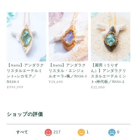
【Auria】アンダラク
【Auria】アンダラク
【麗潤（うりず
リスタルエーテルミ
リスタル・エンジェ
ん）】アンダラクリ
ント×シカモア／
ルオーラ×楓／N550-3
スタルエーテルミン
N550-1
ト×神代栃／N551-2
¥28,600
¥999,999
¥22,000
ショップの評価
すべて
217
1
0