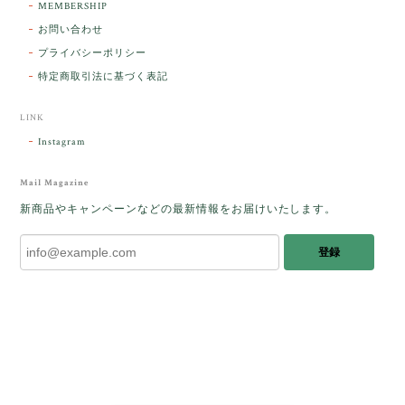
MEMBERSHIP
ラッピングから美しいお品が到着しました。「見つけ
お問い合わせ
た人に幸せが訪れる」という言い伝えがあるケサラン
プライバシーポリシー
パサラン。とっても素敵です。メッセージでは色々記
憶違いもありましたが、またいつかお会いして楽しい
特定商取引法に基づく表記
時間を過ごしたいです。この度はありがとうございま
した。
LINK
Instagram
レビューをありがとうございます。 ブレス
をあたたかく迎え入れてくださり とても嬉
Mail Magazine
しく思います。 この石のふわりとした光を
新商品やキャンペーンなどの最新情報をお届けいたします。
みたときに ふっと浮かんできたのが「ケサ
ランパサラン」でした。これからはT様の
登録
傍で そっと見守ってくれるのではないかな
と思っています✧˖°𓈒𓂃 ✧ 𓈒 𓏸 私も素敵な時
間を過ごさせていただき とても幸せでし
た。 またお会いできる日を楽しみにしてい
ます。 ありがとうございました。