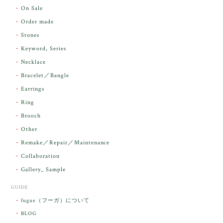
2026/05/14
On Sale
Order made
昨日届きました。とてもエネルギッシュで、美しいア
Stones
ンダラで感動しました。素敵な箱と和紙で石を包んで
Keyword, Series
下さり、ありがとうございました。
Necklace
Bracelet／Bangle
レビューをありがとうございます。 実物を
気に入っていただけて とても嬉しく思いま
Earrings
す。 本当に 美しいアンダラさんでした^^
Ring
お届け前に 改めて綺麗なお水でお清めをす
Brooch
るのですが なんだか出発が嬉しそうで き
らりと輝いていたのが印象的です☺️ こちら
Other
こそ この度は誠にありがとうございまし
Remake／Repair／Maintenance
た。
Collaboration
Gallery_ Sample
GUIDE
【ケサランパサラン】ホワイトムーンストーン×パロサント／B211-2
fugue（フーガ）について
2026/03/06
BLOG