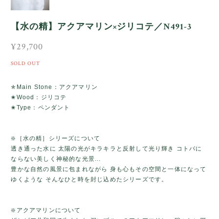
【水の精】アクアマリン×ジリコテ／N491-3
¥29,700
SOLD OUT
✯Main Stone：アクアマリン
✬Wood：ジリコテ
✬Type：ペンダント
❇️［水の精］シリーズについて
透き通った水に 太陽の光がキラキラと反射して光り輝き コトバに
ならない美しく神秘的な光景...
豊かな自然の風景に包まれながら 身も心もその空間と一体になって
ゆくような そんなひと時を封じ込めたシリーズです。
❇️アクアマリンについて