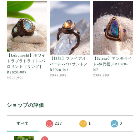
【kukunochi】ホワイ
【虹龍】ファイアオ
【Selene】アンモライ
トラブラドライト×パ
パール×パロサント／
ト×神代栃／R2020-
ロサント［リング］
R2020-014
017
R2020-009
¥999,999
¥999,999
¥999,999
ショップの評価
すべて
217
1
0