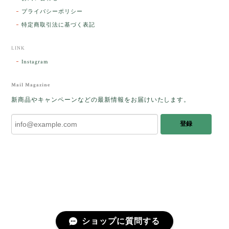
た人に幸せが訪れる」という言い伝えがあるケサラン
プライバシーポリシー
パサラン。とっても素敵です。メッセージでは色々記
憶違いもありましたが、またいつかお会いして楽しい
特定商取引法に基づく表記
時間を過ごしたいです。この度はありがとうございま
した。
LINK
Instagram
レビューをありがとうございます。 ブレス
をあたたかく迎え入れてくださり とても嬉
Mail Magazine
しく思います。 この石のふわりとした光を
新商品やキャンペーンなどの最新情報をお届けいたします。
みたときに ふっと浮かんできたのが「ケサ
ランパサラン」でした。これからはT様の
登録
傍で そっと見守ってくれるのではないかな
と思っています✧˖°𓈒𓂃 ✧ 𓈒 𓏸 私も素敵な時
間を過ごさせていただき とても幸せでし
た。 またお会いできる日を楽しみにしてい
ます。 ありがとうございました。
［コンドルアゲート］天然イエロー／O200-601
ショップに質問する
2025/10/03