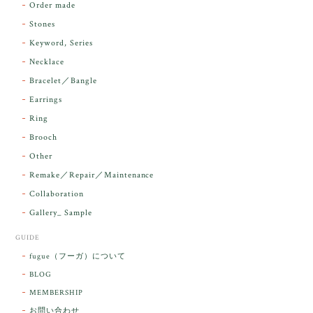
Order made
昨日届きました。とてもエネルギッシュで、美しいア
Stones
ンダラで感動しました。素敵な箱と和紙で石を包んで
Keyword, Series
下さり、ありがとうございました。
Necklace
Bracelet／Bangle
レビューをありがとうございます。 実物を
気に入っていただけて とても嬉しく思いま
Earrings
す。 本当に 美しいアンダラさんでした^^
Ring
お届け前に 改めて綺麗なお水でお清めをす
Brooch
るのですが なんだか出発が嬉しそうで き
らりと輝いていたのが印象的です☺️ こちら
Other
こそ この度は誠にありがとうございまし
Remake／Repair／Maintenance
た。
Collaboration
Gallery_ Sample
GUIDE
【ケサランパサラン】ホワイトムーンストーン×パロサント／B211-2
fugue（フーガ）について
2026/03/06
BLOG
MEMBERSHIP
ラッピングから美しいお品が到着しました。「見つけ
お問い合わせ