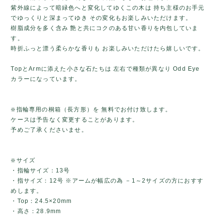
紫外線によって暗緑色へと変化してゆくこの木は 持ち主様のお手元
でゆっくりと深まってゆき その変化もお楽しみいただけます。
樹脂成分を多く含み 艶と共にコクのある甘い香りを内包していま
す。
時折ふっと漂う柔らかな香りも お楽しみいただけたら嬉しいです。
TopとArmに添えた小さな石たちは 左右で種類が異なり Odd Eye
カラーになっています。
❇️指輪専用の桐箱（長方形）を 無料でお付け致します。
ケースは予告なく変更することがあります。
予めご了承くださいませ。
❇️サイズ
・指輪サイズ：13号
・指サイズ：12号 ※アームが幅広の為 －1～2サイズの方におすす
めします。
・Top：24.5×20mm
・高さ：28.9mm