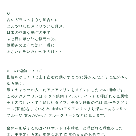
☯️
古いガラスのような風合いに
ぼんやりしたメタリックな輝き。
日常の些細な動作の中で
ふと目に飛び込む指元の光。
微睡みのような淡い一瞬に
あなたが思い浮かべるのは・・
❇️この指輪について
指輪をゆっくりと上下左右に動かすと 水に浮かんだように光がゆら
ゆら動く。
緩くキャッツの入ったアクアマリンをメインにした 木の指輪です。
このアクアマリンは チタン鉄鋼（イルメナイト）と呼ばれる金属粒
子を内包したとても珍しいタイプ。チタン鉄鋼の色は 黒〜モスグリ
ーン(苔色)をしている為 通常のアクアマリンより深みのあるマリン
ブルーや 黄みがかったブルーグリーンなどに見えます。
全体を形成するのはパロサント（本緑檀）と呼ばれる緑色をした
木。中南米から来た重硬な木で 自然のままのお色です。