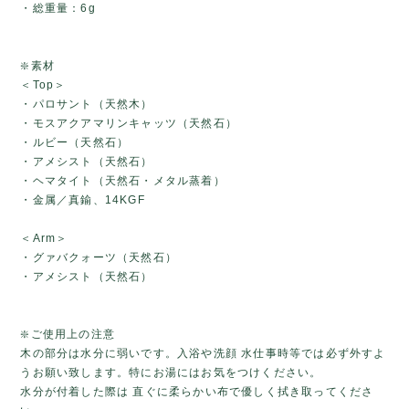
・総重量：6g
❇️素材
＜Top＞
・パロサント（天然木）
・モスアクアマリンキャッツ（天然石）
・ルビー（天然石）
・アメシスト（天然石）
・ヘマタイト（天然石・メタル蒸着）
・金属／真鍮、14KGF
＜Arm＞
・グァバクォーツ（天然石）
・アメシスト（天然石）
❇️ご使用上の注意
木の部分は水分に弱いです。入浴や洗顔 水仕事時等では必ず外すよ
うお願い致します。特にお湯にはお気をつけください。
水分が付着した際は 直ぐに柔らかい布で優しく拭き取ってくださ