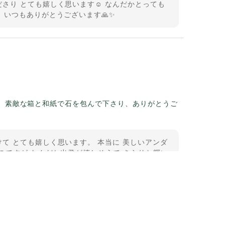
さり とても嬉しく思います☺️ なんだかとっても
 いつもありがとうございます🙏✨
。素敵な箱と和紙で石を包んで下さり、ありがとうご
て とても嬉しく思います。 本当に 美しいアンダ
のですが なんだか出発が嬉しそうで きらりと輝い
うございました。
11-2