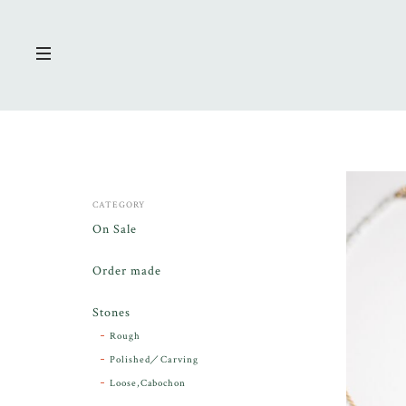
CATEGORY
On Sale
Order made
Stones
Rough
Polished／Carving
Loose,Cabochon