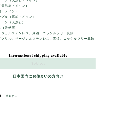
トーン（天然石・メイン）
（天然樹・メイン）
鍮・メイン）
ングル（真鍮・メイン）
トーン（天然石）
ル（天然石）
ージカルステンレス、真鍮、ニッケルフリー真鍮
アクリル、サージカルステンレス、真鍮、ニッケルフリー真鍮
International shipping available
Sold out
日本国内にお住まいの方向け
通報する