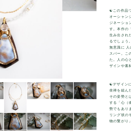
☯️この作品
オーシャン
ジネーショ
す。本作の『
生み出され
るでしょう
無意識に 
スパー。こ
た。人の心
ザインや素
☯️デザイン
坐禅を組ん
その姿勢と
する「心（
勢でもあり
リング状の
物の繋がり