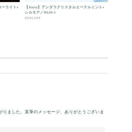
ローライト×
【Auria】アンダラクリスタルエーテルミント×
シカモア／N550-1
¥999,999
がりました。直筆のメッセージ、ありがとうございま