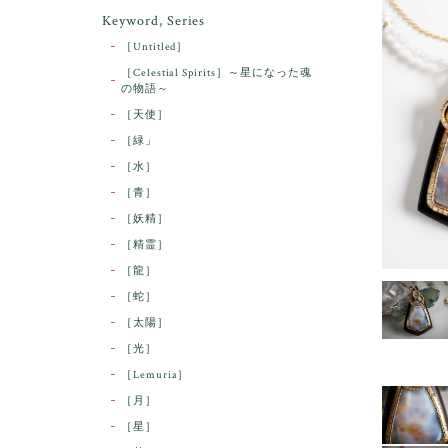
Keyword, Series
［Untitled］
［Celestial Spirits］～星になった魂
の物語～
［天使］
［緑」
［水］
［青］
［妖精］
［精霊］
［龍］
［蛇］
［太陽］
［光］
［Lemuria］
［月］
［星］