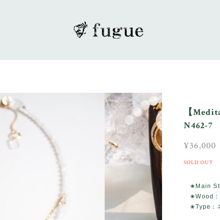
【Med
N462-7
¥36,000
SOLD OUT
✬Main 
✬Wood
✬Type：ネ