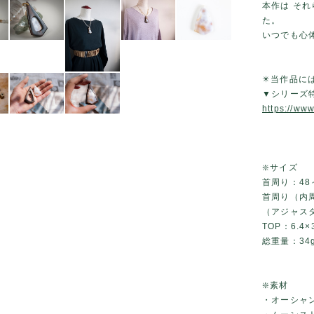
本作は そ
た。
いつでも心
✴️当作品に
▼シリーズ
https://ww
❇️サイズ
首周り：48
首周り（内周
（アジャス
TOP：6.4×3
総重量：34
❇️素材
・オーシャ