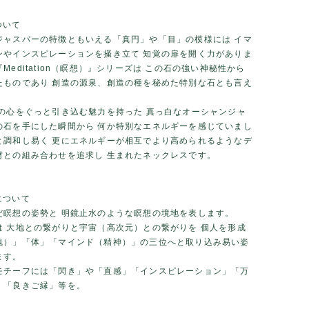
ついて
ジャスパーの特徴ともいえる「真円」や「目」の模様には イマ
ンやインスピレーションを掻き立て 知覚の扉を開く力がありま
Meditation（瞑想）』シリーズは この石の強い神秘性から
たものであり 創造の源泉、創造の種を秘めた特別な石とも言え
。
人の心をぐっと引き込む魅力を持った 真っ白なオーシャンジャ
の石を手にした瞬間から 何か特別なエネルギーを感じていまし
と調和し易く 更にエネルギーが相互でより高められるようなデ
材との組み合わせを追求し 生まれたネックレスです。
について
だ瞑想の姿勢と 明鏡止水のような瞑想の境地を表します。
は 大地との繋がりと宇宙（高次元）との繋がりを 個人を形成
魂）」「体」「マインド（精神）」の三位へと取り込み易い姿
ます。
モチーフには「閃き」や「直感」「インスピレーション」「万
」「良きご縁」等を。