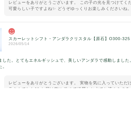
レビューをありがとうございます。 この子の光を見つけてくだ
可愛らしい子ですよね✨ どうぞゆっくりお楽しみくださいね。
スカーレットシフト・アンダラクリスタル【原石】O300-325
2026/05/14
ました。とてもエネルギッシュで、美しいアンダラで感動しました
た。
レビューをありがとうございます。 実物を気に入っていただけ
ラさんでした^^ お届け前に 改めて綺麗なお水でお清めをする
ていたのが印象的です☺️ こちらこそ この度は誠にありがと
【ケサランパサラン】ホワイトムーンストーン×パロサント／B2
2026/03/06