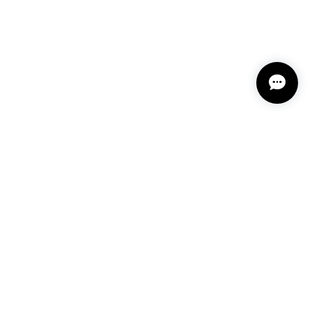
という言い伝えがあるケサランパサラン。とっても素
て楽しい時間を過ごしたいです。この度はありがとう
れてくださり とても嬉しく思います。 この石の
ランパサラン」でした。これからはT様の傍で そっ
 𓏸 私も素敵な時間を過ごさせていただき とても幸せ
とうございました。
 深みある秋らしいお色、しかも、石の真ん中にSの逆
プライバシーポリシー
特定商取引法に基づく表記
会員規約
爽やかさを感じさせてくれたりと、素敵な様相を作り出
たり、楽しい時間です。 研磨カットも素晴らしくて、