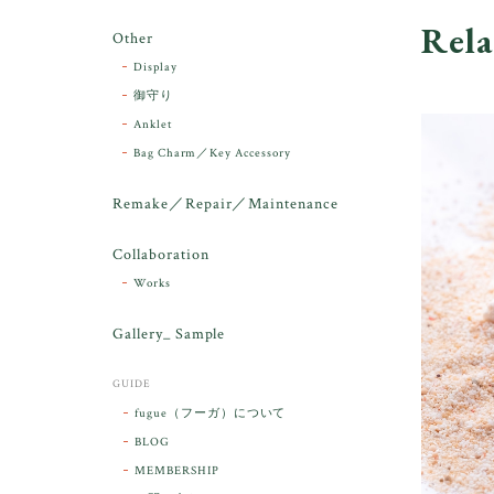
Rela
Other
Display
御守り
Anklet
Bag Charm／Key Accessory
Remake／Repair／Maintenance
Collaboration
Works
Gallery_ Sample
GUIDE
fugue（フーガ）について
BLOG
MEMBERSHIP