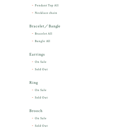
Pendant Top All
Necklace chain
Bracelet／Bangle
Bracelet All
Bangle All
Earrings
On Sale
Sold Out
Ring
On Sale
Sold Out
Brooch
On Sale
Sold Out