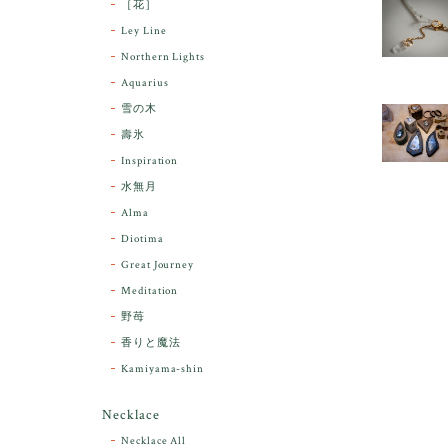
［花］
Ley Line
Northern Lights
Aquarius
雪の木
壽氷
Inspiration
水無月
Alma
Diotima
Great Journey
Meditation
野苺
香りと魔法
Kamiyama-shin
Necklace
Necklace All