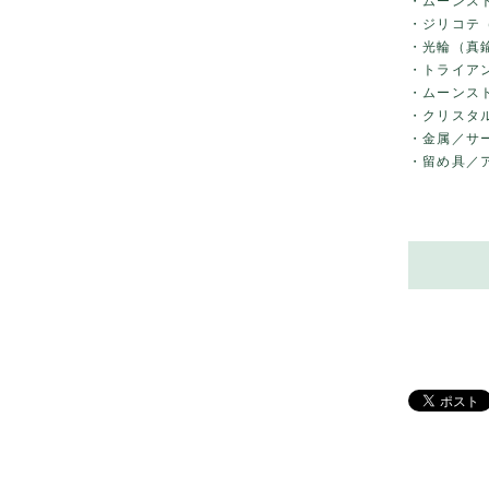
・ムーンス
・ジリコテ
・光輪（真
・トライア
・ムーンス
・クリスタ
・金属／サ
・留め具／