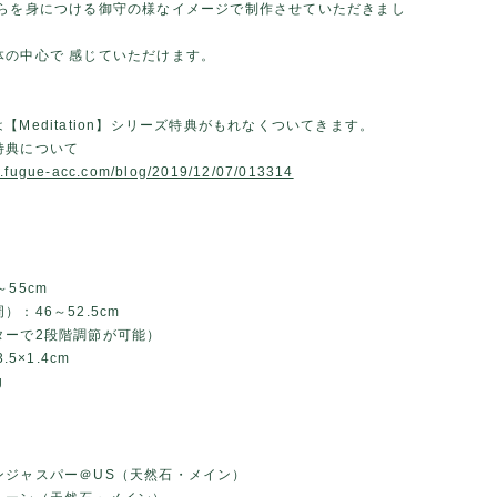
れらを身につける御守の様なイメージで制作させていただきまし
体の中心で 感じていただけます。
は【Meditation】シリーズ特典がもれなくついてきます。
特典について
w.fugue-acc.com/blog/2019/12/07/013314
～55cm
）：46～52.5cm
ターで2段階調節が可能）
.5×1.4cm
g
ンジャスパー＠US（天然石・メイン）