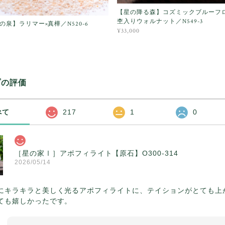
【星の降る森】コズミックブルーフ
杢入りウォルナット／N549-3
の泉】ラリマー×真樺／N520-6
¥33,000
プの評価
べて
217
1
0
［星の家Ⅰ］アポフィライト【原石】O300-314
2026/05/14
にキラキラと美しく光るアポフィライトに、テイションがとても上
ても嬉しかったです。