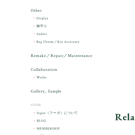
Other
Display
御守り
Anklet
Bag Charm／Key Accessory
Remake／Repair／Maintenance
Collaboration
Works
Gallery_ Sample
GUIDE
Rela
fugue（フーガ）について
BLOG
MEMBERSHIP