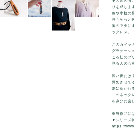
その青の向
りを成しま
劔や氷柱の
時々そっと
胸の中央に
ックレス。
このカイヤ
グラデーシ
ころ虹のプ
見る人の心
深い青には
覚めさせて
別に惹かれ
このネック
を存分に楽
※当作品には
▼シリーズ
https://ww