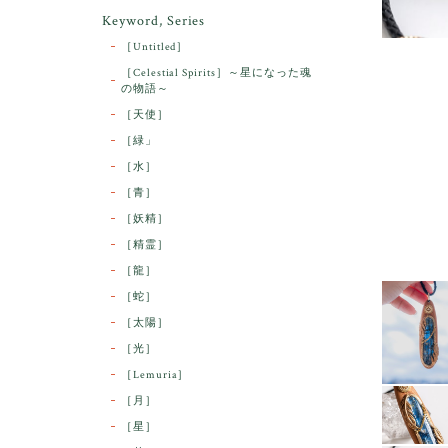
Keyword, Series
［Untitled］
［Celestial Spirits］～星になった魂
の物語～
［天使］
［緑」
［水］
［青］
［妖精］
［精霊］
［龍］
［蛇］
［太陽］
［光］
［Lemuria］
［月］
［星］