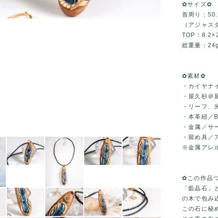
✿サイズ✿
首周り：50.
（アジャス
TOP：8.2×2
総重量：24
✿素材✿
・カイヤナ
・屋久杉＠
・リーフ、
・本革紐／Bl
・金属／サ
・留め具／
※金属アレ
✿この作品
「藍晶石」
の木で包み
この石に秘