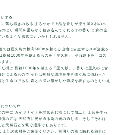
ついて✿
うに落ち着きのある まろやかで上品な香りが漂う屋久杉の木。
ちのぼり 瞬間を柔らかく包み込んでくれるその香りは 森の空
ているような感覚に近いかもしれません。
広義では屋久島の標高500mを超える山地に自生するスギ全般を
は樹齢1000年を越えるものを「屋久杉」, それ以下を「コス
します。
した樹は 樹齢1000年を越える「屋久杉」。香りは屋久杉に含
成分によるもので それは複雑な環境を生き抜く為に備わった
智と生命力であり 森との深い繋がりや環境を表すものともいえ
等について✿
木の中に カイヤナイトを埋め込む様にして加工し 土台を作っ
裏側の穴は 天然石に光が通る為の光の通り道。そしてそれは
人と天然石とを繋ぐ通路でもあります。
は 上記の素材をご確認ください。首周りの肌に触れる部分に