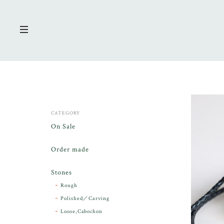
CATEGORY
On Sale
Order made
Stones
Rough
Polished／Carving
Loose,Cabochon