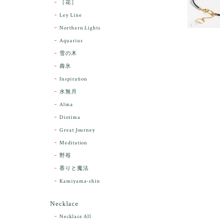
［花］
Ley Line
Northern Lights
Aquarius
雪の木
壽氷
Inspiration
水無月
Alma
Diotima
Great Journey
Meditation
野苺
香りと魔法
Kamiyama-shin
Necklace
Necklace All