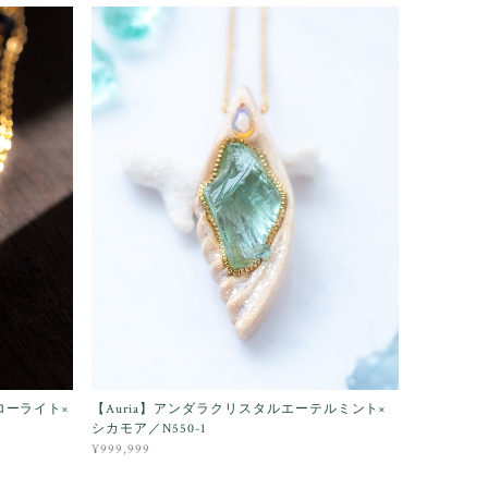
ローライト×
【Auria】アンダラクリスタルエーテルミント×
シカモア／N550-1
¥999,999