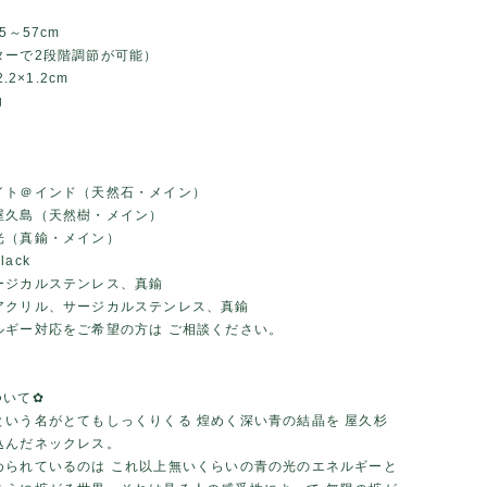
5～57cm
ターで2段階調節が可能）
.2×1.2cm
g
イト＠インド（天然石・メイン）
屋久島（天然樹・メイン）
光（真鍮・メイン）
ack
ージカルステンレス、真鍮
アクリル、サージカルステンレス、真鍮
ルギー対応をご希望の方は ご相談ください。
ついて✿
という名がとてもしっくりくる 煌めく深い青の結晶を 屋久杉
込んだネックレス。
められているのは これ以上無いくらいの青の光のエネルギーと