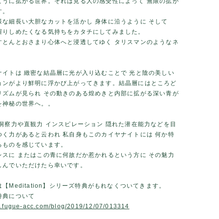
こうに拡がる世界。それは見る人の感受性によって 無限の拡が
す。
様な細長い大胆なカットを活かし 身体に沿うように そして
握りしめたくなる気持ちをカタチにしてみました。
すとんとおさまり心体へと浸透してゆく タリスマンのようなネ
ナイトは 緻密な結晶層に光が入り込むことで 光と陰の美しい
ョンがより鮮明に浮かび上がってきます。結晶層にはところど
リズムが見られ その動きのある煌めきと内部に拡がる深い青が
を神秘の世界へ。。
 洞察力や直観力 インスピレーション 隠れた潜在能力などを目
ゆく力があると云われ 私自身もこのカイヤナイトには 何か特
るものを感じています。
レスに またはこの青に何故だか惹かれるという方に その魅力
しんでいただけたら幸いです。
【Meditation】シリーズ特典がもれなくついてきます。
特典について
w.fugue-acc.com/blog/2019/12/07/013314