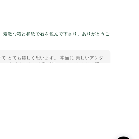
。素敵な箱と和紙で石を包んで下さり、ありがとうご
て とても嬉しく思います。 本当に 美しいアンダ
のですが なんだか出発が嬉しそうで きらりと輝い
うございました。
11-2
という言い伝えがあるケサランパサラン。とっても素
て楽しい時間を過ごしたいです。この度はありがとう