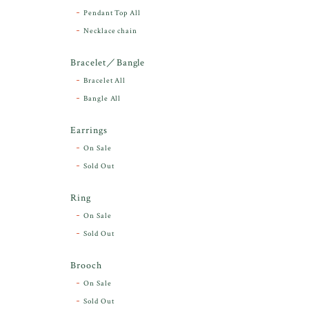
Pendant Top All
Necklace chain
Bracelet／Bangle
Bracelet All
Bangle All
Earrings
On Sale
Sold Out
Ring
On Sale
Sold Out
Brooch
On Sale
Sold Out