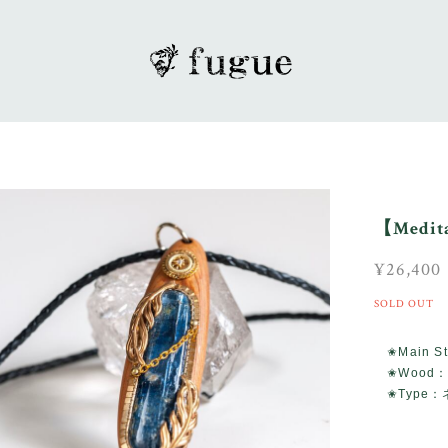
【Medi
¥26,400
SOLD OUT
✬Main 
✬Wood
✬Type：ネ