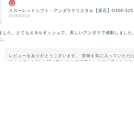
スカーレットシフト・アンダラクリスタル【原石】O300-325
2026/05/14
ました。とてもエネルギッシュで、美しいアンダラで感動しました
た。
レビューをありがとうございます。 実物を気に入っていただけ
ラさんでした^^ お届け前に 改めて綺麗なお水でお清めをする
ていたのが印象的です☺️ こちらこそ この度は誠にありがと
【ケサランパサラン】ホワイトムーンストーン×パロサント／B2
2026/03/06
グから美しいお品が到着しました。「見つけた人に幸せが訪れる」
メッセージでは色々記憶違いもありましたが、またいつかお会いし
した。