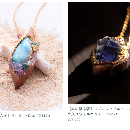
【星の降る森】コズミックブルーフ
杢入りウォルナット／N549-3
の泉】ラリマー×真樺／N520-6
¥33,000