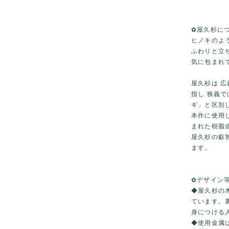
✿屋久杉に
ヒノキのよ
ふわりと立
気に包まれ
屋久杉は 
指し 狭義で
ギ」と区別
本作に使用
まれた樹脂
屋久杉の叡
ます。
✿デザイン
◆屋久杉の
ています。
身につける
◆使用金属