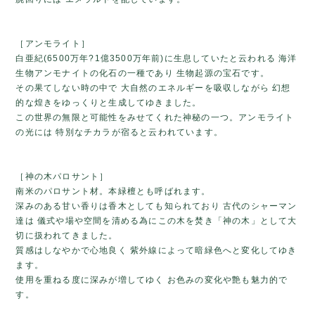
［アンモライト］
白亜紀(6500万年?1億3500万年前)に生息していたと云われる 海洋
生物アンモナイトの化石の一種であり 生物起源の宝石です。
その果てしない時の中で 大自然のエネルギーを吸収しながら 幻想
的な煌きをゆっくりと生成してゆきました。
この世界の無限と可能性をみせてくれた神秘の一つ。アンモライト
の光には 特別なチカラが宿ると云われています。
［神の木パロサント］
南米のパロサント材。本緑檀とも呼ばれます。
深みのある甘い香りは香木としても知られており 古代のシャーマン
達は 儀式や場や空間を清める為にこの木を焚き「神の木」として大
切に扱われてきました。
質感はしなやかで心地良く 紫外線によって暗緑色へと変化してゆき
ます。
使用を重ねる度に深みが増してゆく お色みの変化や艶も魅力的で
す。