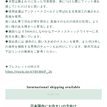
◆木型は腕まわりに沿った弓形形状。身につけた際にフィット感を
感じていただけると思います。
◆使用金属はアンティークゴールドと呼ばれる古美加工の施された
真鍮を使用。
使い込む事で渋みが増す部分と 真鍮そのものの光沢が出現し より
深い味のある輝きへと変化します。
◆腕回りは 0.5mmのしなやかなアーティスティックワイヤーに天
然石を通し繋いでいます。
◆留め具には 操作のし易い大きめのナスカンを使用。また付け外し
の操作を補助する専用のチェーンもお付けしています。操作方法は
下記リンクの動画をご参考ください。
◈ブレスレットの付け方
https://youtu.be/pY8hWetF_2k
International shipping available
Sold out
日本国内にお住まいの方向け