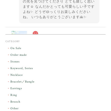
の光を見つけてくださり とても嬉しく思い
ます☺️ なんだかとっても可愛らしい子です
よね✨ どうぞゆっくりお楽しみください
ね。 いつもありがとうございます🙏✨
スカーレットシフト・アンダラクリスタル【原石】O300-325
CATEGORY
2026/05/14
On Sale
Order made
昨日届きました。とてもエネルギッシュで、美しいア
Stones
ンダラで感動しました。素敵な箱と和紙で石を包んで
Keyword, Series
下さり、ありがとうございました。
Necklace
Bracelet／Bangle
レビューをありがとうございます。 実物を
気に入っていただけて とても嬉しく思いま
Earrings
す。 本当に 美しいアンダラさんでした^^
Ring
お届け前に 改めて綺麗なお水でお清めをす
Brooch
るのですが なんだか出発が嬉しそうで き
らりと輝いていたのが印象的です☺️ こちら
Other