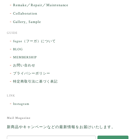
こそ この度は誠にありがとうございまし
Remake／Repair／Maintenance
た。
Collaboration
Gallery_ Sample
GUIDE
【ケサランパサラン】ホワイトムーンストーン×パロサント／B211-2
fugue（フーガ）について
2026/03/06
BLOG
MEMBERSHIP
ラッピングから美しいお品が到着しました。「見つけ
お問い合わせ
た人に幸せが訪れる」という言い伝えがあるケサラン
プライバシーポリシー
パサラン。とっても素敵です。メッセージでは色々記
憶違いもありましたが、またいつかお会いして楽しい
特定商取引法に基づく表記
時間を過ごしたいです。この度はありがとうございま
した。
LINK
Instagram
レビューをありがとうございます。 ブレス
をあたたかく迎え入れてくださり とても嬉
Mail Magazine
しく思います。 この石のふわりとした光を
新商品やキャンペーンなどの最新情報をお届けいたします。
みたときに ふっと浮かんできたのが「ケサ
ランパサラン」でした。これからはT様の