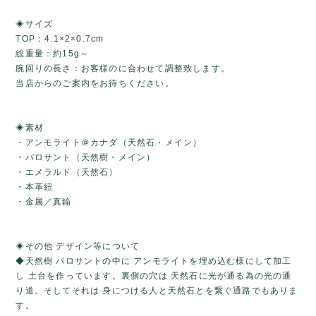
◈サイズ
TOP：4.1×2×0.7cm
総重量：約15g～
腕回りの長さ：お客様のに合わせて調整致します。
当店からのご案内をお待ちください。
◈素材
・アンモライト＠カナダ（天然石・メイン）
・パロサント（天然樹・メイン）
・エメラルド（天然石）
・本革紐
・金属／真鍮
◈その他 デザイン等について
◆天然樹 パロサントの中に アンモライトを埋め込む様にして加工
し 土台を作っています。裏側の穴は 天然石に光が通る為の光の通
り道。そしてそれは 身につける人と天然石とを繋ぐ通路でもありま
す。