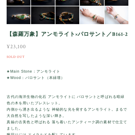
【森羅万象】アンモライト×パロサント／B161-2
¥23,100
SOLD OUT
✬Main Stone：アンモライト
✬Wood：パロサント（本緑壇）
古代の海洋生物の化石 アンモライトに パロサントと呼ばれる暗緑
色の木を用いたブレスレット。
内側から湧き出るような 神秘的な光を発するアンモライト。まるで
大自然を写したような深い輝き。
真鍮の古美色と呼ばれる 落ち着いたアンティーク調の素材で仕立て
ました。
腕回りには エメラルドを配しています。