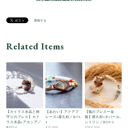
通報する
Related Items
【カイラス水晶と樹
【あわい】アクアプ
【狐のブレスー金
守りのブレス】カイ
レーズ×屋久杉／B174-
狐】屋久杉×オパール,
ラス水晶×アカシア／
4
シトリン／B213-2
B212-1
¥19,800
¥999,999