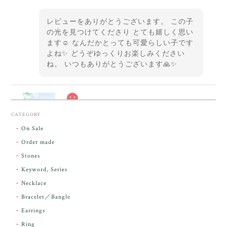
レビューをありがとうございます。 この子
の光を見つけてくださり とても嬉しく思い
ます☺️ なんだかとっても可愛らしい子です
よね✨ どうぞゆっくりお楽しみください
ね。 いつもありがとうございます🙏✨
スカーレットシフト・アンダラクリスタル【原石】O300-325
CATEGORY
2026/05/14
On Sale
Order made
昨日届きました。とてもエネルギッシュで、美しいア
Stones
ンダラで感動しました。素敵な箱と和紙で石を包んで
Keyword, Series
下さり、ありがとうございました。
Necklace
Bracelet／Bangle
レビューをありがとうございます。 実物を
気に入っていただけて とても嬉しく思いま
Earrings
す。 本当に 美しいアンダラさんでした^^
Ring