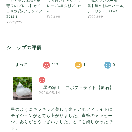
【カイラス水晶と樹
【あわい】アクアプ
【狐のブレスー金
守りのブレス】カイ
レーズ×屋久杉／B174-
狐】屋久杉×オパール,
ラス水晶×アカシア／
4
シトリン／B213-2
B212-1
¥19,800
¥999,999
¥999,999
ショップの評価
すべて
217
1
0
［星の家Ⅰ］アポフィライト【原石】O300-314
2026/05/14
星のようにキラキラと美しく光るアポフィライトに、
テイションがとても上がりました。直筆のメッセー
ジ、ありがとうございました。とても嬉しかったで
す。