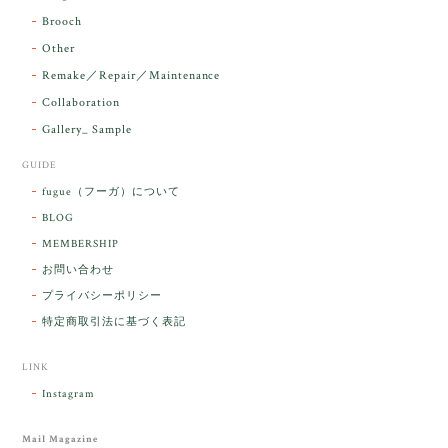
お届け前に 改めて綺麗なお水でお清めをす
Brooch
るのですが なんだか出発が嬉しそうで き
らりと輝いていたのが印象的です☺️ こちら
Other
こそ この度は誠にありがとうございまし
Remake／Repair／Maintenance
た。
Collaboration
Gallery_ Sample
GUIDE
【ケサランパサラン】ホワイトムーンストーン×パロサント／B211-2
fugue（フーガ）について
2026/03/06
BLOG
MEMBERSHIP
ラッピングから美しいお品が到着しました。「見つけ
お問い合わせ
た人に幸せが訪れる」という言い伝えがあるケサラン
プライバシーポリシー
パサラン。とっても素敵です。メッセージでは色々記
憶違いもありましたが、またいつかお会いして楽しい
特定商取引法に基づく表記
時間を過ごしたいです。この度はありがとうございま
した。
LINK
Instagram
レビューをありがとうございます。 ブレス
をあたたかく迎え入れてくださり とても嬉
Mail Magazine