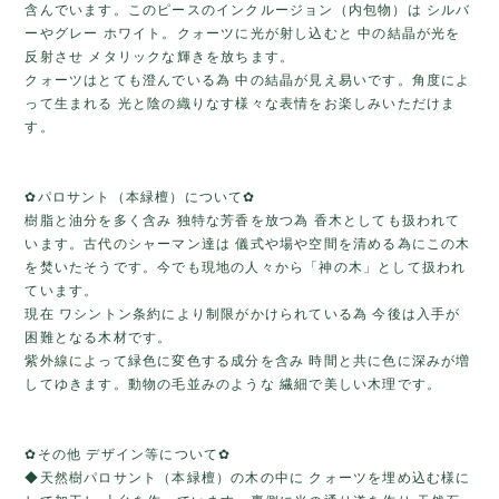
含んでいます。このピースのインクルージョン（内包物）は シルバ
ーやグレー ホワイト。クォーツに光が射し込むと 中の結晶が光を
反射させ メタリックな輝きを放ちます。
クォーツはとても澄んでいる為 中の結晶が見え易いです。角度によ
って生まれる 光と陰の織りなす様々な表情をお楽しみいただけま
す。
✿パロサント（本緑檀）について✿
樹脂と油分を多く含み 独特な芳香を放つ為 香木としても扱われて
います。古代のシャーマン達は 儀式や場や空間を清める為にこの木
を焚いたそうです。今でも現地の人々から「神の木」として扱われ
ています。
現在 ワシントン条約により制限がかけられている為 今後は入手が
困難となる木材です。
紫外線によって緑色に変色する成分を含み 時間と共に色に深みが増
してゆきます。動物の毛並みのような 繊細で美しい木理です。
✿その他 デザイン等について✿
◆天然樹パロサント（本緑檀）の木の中に クォーツを埋め込む様に