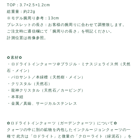
TOP：3.7×2.5×1.2cm
総重量：約22g
※モデル腕周り参考：13cm
ブレスレットの長さ：お客様の腕周りに合わせて調整致します。
ご注文時に通信欄にて「腕周りの長さ」を明記ください。
計測位置は画像参照。
✿素材✿
・ロドライトインクォーツ＠ブラジル・ミナスジェライス州（天然
石・メイン）
・パロサント／本緑檀（天然樹・メイン）
・クリスタル（天然石）
・龍神クリスタル（天然石／カービング）
・本革紐
・金属／真鍮、サージカルステンレス
✿ロドライトインクォーツ（ガーデンクォーツ）について✿
クォーツの中に別の鉱物を内包したインクルージョンクォーツの一
種で 此方は「ロドライト」と微量の「クローライト（緑泥石）」を