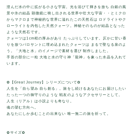
澄んだ水の中に拡がる小さな宇宙。光を浴びて輝きを放ち 白銀の風
景や氷の結晶 顕微鏡に映し出される世界や壮大な宇宙・・とミクロ
からマクロまで神秘的な世界に溢れたこの天然石は ロドライトやク
ローライトを内包した天然クォーツ。神秘そのものが結晶となった
ような天然石です。
クォーツは1cm程の厚みがあり たっぷりしています。仄かに甘い香
りを放つパロサントに埋め込まれたクォーツは まるで聖なる泉のよ
う。「大地と水」のイメージで素材を選び 制作しました。
手首の部分に一粒 大地と水の守り神「龍神」を象った水晶を入れて
います。
✿【Great Journey】シリーズについて✿
人生を「自ら望み 自ら創る」。旅をし続けるあなたにお届けしたい
たった一つの御守りのような 戦友のようなアクセサリーとして。
人生（リアル）は小説よりも奇なり。
魂の望む方向へ。
あなたにしか歩むことの出来ない 唯一無二の旅を祈って。
✿サイズ✿