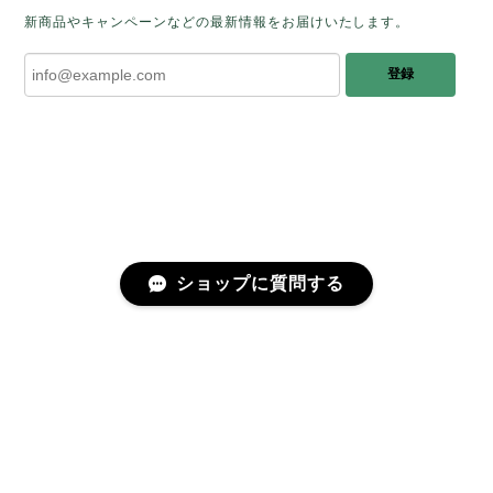
しく思います。 この石のふわりとした光を
新商品やキャンペーンなどの最新情報をお届けいたします。
みたときに ふっと浮かんできたのが「ケサ
ランパサラン」でした。これからはT様の
登録
傍で そっと見守ってくれるのではないかな
と思っています✧˖°𓈒𓂃 ✧ 𓈒 𓏸 私も素敵な時
間を過ごさせていただき とても幸せでし
た。 またお会いできる日を楽しみにしてい
ます。 ありがとうございました。
［コンドルアゲート］天然イエロー／O200-601
ショップに質問する
2025/10/03
早かったです。 今、手に取りうっとりしながら書かせ
プライバシーポリシー
特定商取引法に基づく表記
会員規約
ていただいています。 深みある秋らしいお色、しか
も、石の真ん中にSの逆向きの透明部分がありますね。
この一筋が、とても効果的で、石に動きや爽やかさを
感じさせてくれたりと、素敵な様相を作り出していま
す。 リングを作りますが、お石を斜めに配置しても素
©fugue（フーガ）