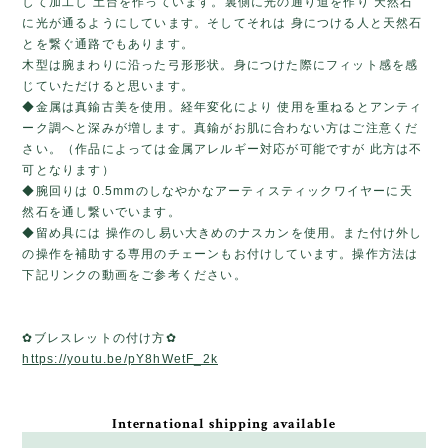
して加工し 土台を作っています。裏側に光の通り道を作り 天然石
に光が通るようにしています。そしてそれは 身につける人と天然石
とを繋ぐ通路でもあります。
木型は腕まわりに沿った弓形形状。身につけた際にフィット感を感
じていただけると思います。
◆金属は真鍮古美を使用。経年変化により 使用を重ねるとアンティ
ーク調へと深みが増します。真鍮がお肌に合わない方はご注意くだ
さい。（作品によっては金属アレルギー対応が可能ですが 此方は不
可となります）
◆腕回りは 0.5mmのしなやかなアーティスティックワイヤーに天
然石を通し繋いでいます。
◆留め具には 操作のし易い大きめのナスカンを使用。また付け外し
の操作を補助する専用のチェーンもお付けしています。操作方法は
下記リンクの動画をご参考ください。
✿ブレスレットの付け方✿
https://youtu.be/pY8hWetF_2k
International shipping available