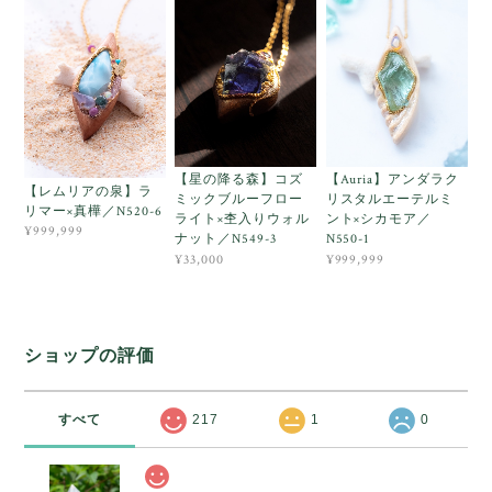
【星の降る森】コズ
【Auria】アンダラク
【レムリアの泉】ラ
ミックブルーフロー
リスタルエーテルミ
リマー×真樺／N520-6
ライト×杢入りウォル
ント×シカモア／
¥999,999
ナット／N549-3
N550-1
¥33,000
¥999,999
ショップの評価
すべて
217
1
0