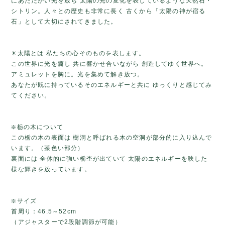
にあたたかい光を放ち 太陽の光の変化を表しているような天然石・
シトリン。人々との歴史も非常に長く 古くから「太陽の神が宿る
石」として大切にされてきました。
✴️太陽とは 私たちの心そのものを表します。
この世界に光を齎し 共に響かせ合いながら 創造してゆく世界へ。
アミュレットを胸に。光を集めて解き放つ。
あなたが既に持っているそのエネルギーと共に ゆっくりと感じてみ
てください。
❇️栃の木について
この栃の木の表面は 樹洞と呼ばれる木の空洞が部分的に入り込んで
います。（茶色い部分）
裏面には 全体的に強い栃杢が出ていて 太陽のエネルギーを映した
様な輝きを放っています。
❇️サイズ
首周り：46.5～52cm
（アジャスターで2段階調節が可能）