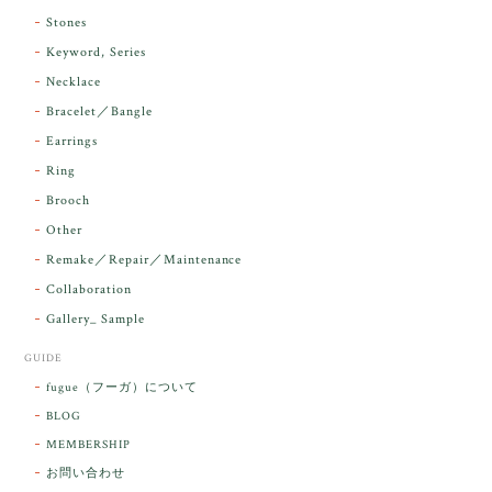
昨日届きました。とてもエネルギッシュで、美しいア
Stones
ンダラで感動しました。素敵な箱と和紙で石を包んで
Keyword, Series
下さり、ありがとうございました。
Necklace
Bracelet／Bangle
レビューをありがとうございます。 実物を
気に入っていただけて とても嬉しく思いま
Earrings
す。 本当に 美しいアンダラさんでした^^
Ring
お届け前に 改めて綺麗なお水でお清めをす
Brooch
るのですが なんだか出発が嬉しそうで き
らりと輝いていたのが印象的です☺️ こちら
Other
こそ この度は誠にありがとうございまし
Remake／Repair／Maintenance
た。
Collaboration
Gallery_ Sample
GUIDE
【ケサランパサラン】ホワイトムーンストーン×パロサント／B211-2
fugue（フーガ）について
2026/03/06
BLOG
MEMBERSHIP
ラッピングから美しいお品が到着しました。「見つけ
お問い合わせ
た人に幸せが訪れる」という言い伝えがあるケサラン