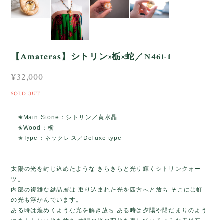
【Amateras】シトリン×栃×蛇／N461-1
¥32,000
SOLD OUT
✬Main Stone：シトリン／黄水晶
✬Wood：栃
✬Type：ネックレス／Deluxe type
太陽の光を封じ込めたような きらきらと光り輝くシトリンクォー
ツ。
内部の複雑な結晶層は 取り込まれた光を四方へと放ち そこには虹
の光も浮かんでいます。
ある時は煌めくような光を解き放ち ある時は夕陽や陽だまりのよう