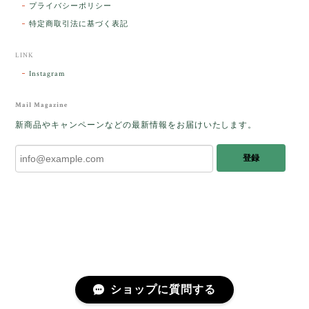
プライバシーポリシー
パサラン。とっても素敵です。メッセージでは色々記
憶違いもありましたが、またいつかお会いして楽しい
特定商取引法に基づく表記
時間を過ごしたいです。この度はありがとうございま
した。
LINK
Instagram
レビューをありがとうございます。 ブレス
をあたたかく迎え入れてくださり とても嬉
Mail Magazine
しく思います。 この石のふわりとした光を
新商品やキャンペーンなどの最新情報をお届けいたします。
みたときに ふっと浮かんできたのが「ケサ
ランパサラン」でした。これからはT様の
登録
傍で そっと見守ってくれるのではないかな
と思っています✧˖°𓈒𓂃 ✧ 𓈒 𓏸 私も素敵な時
間を過ごさせていただき とても幸せでし
た。 またお会いできる日を楽しみにしてい
ます。 ありがとうございました。
［コンドルアゲート］天然イエロー／O200-601
ショップに質問する
2025/10/03