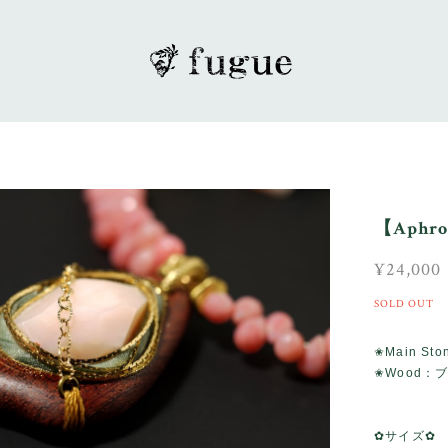
【Aphr
¥24,000
SOLD OUT
✬Main S
✬Wood：
✿サイズ✿