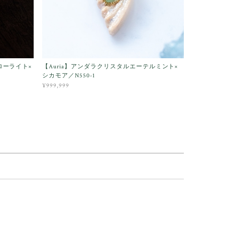
ローライト×
【Auria】アンダラクリスタルエーテルミント×
シカモア／N550-1
¥999,999