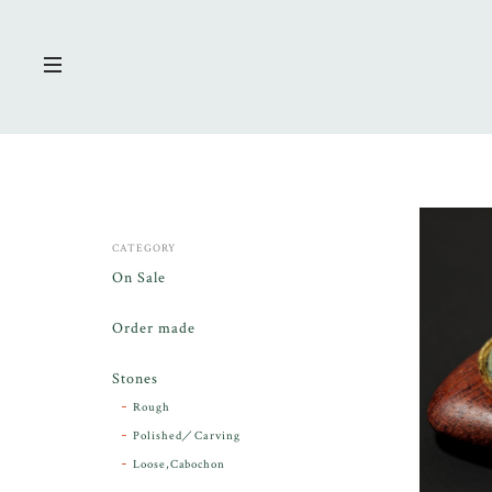
CATEGORY
On Sale
Order made
Stones
Rough
Polished／Carving
Loose,Cabochon