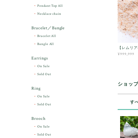
Pendant Top All
Necklace chain
Bracelet／Bangle
Bracelet All
Bangle All
【レムリア
¥999,999
Earrings
On Sale
Sold Out
ショッ
Ring
On Sale
す
Sold Out
Brooch
On Sale
Sold Out