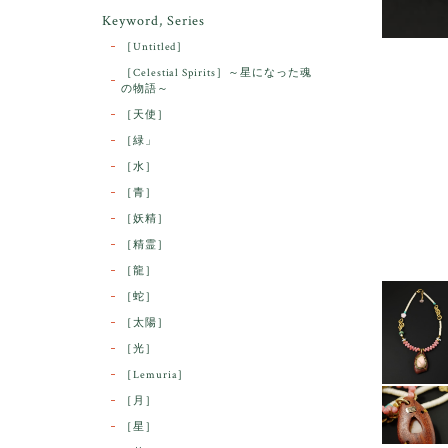
Keyword, Series
［Untitled］
［Celestial Spirits］～星になった魂
の物語～
［天使］
［緑」
［水］
［青］
［妖精］
［精霊］
［龍］
［蛇］
［太陽］
［光］
［Lemuria］
［月］
［星］