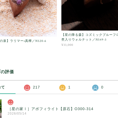
【星の降る森】コズミックブルーフ
杢入りウォルナット／N549-3
の泉】ラリマー×真樺／N520-6
¥33,000
プの評価
べて
217
1
0
［星の家Ⅰ］アポフィライト【原石】O300-314
2026/05/14