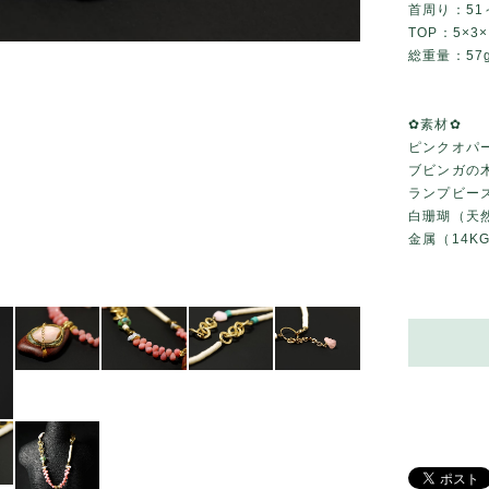
首周り：51
TOP：5×3×
総重量：57
✿素材✿
ピンクオパ
ブビンガの
ランプビー
白珊瑚（天
金属（14K