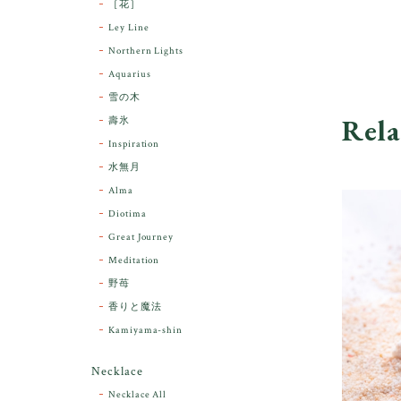
［花］
Ley Line
Northern Lights
Aquarius
雪の木
Rela
壽氷
Inspiration
水無月
Alma
Diotima
Great Journey
Meditation
野苺
香りと魔法
Kamiyama-shin
Necklace
Necklace All