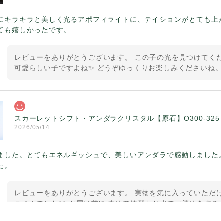
にキラキラと美しく光るアポフィライトに、テイションがとても上
ても嬉しかったです。
レビューをありがとうございます。 この子の光を見つけてくだ
可愛らしい子ですよね✨ どうぞゆっくりお楽しみくださいね。
スカーレットシフト・アンダラクリスタル【原石】O300-325
2026/05/14
ました。とてもエネルギッシュで、美しいアンダラで感動しました
た。
レビューをありがとうございます。 実物を気に入っていただけ
ラさんでした^^ お届け前に 改めて綺麗なお水でお清めをする
ていたのが印象的です☺️ こちらこそ この度は誠にありがと