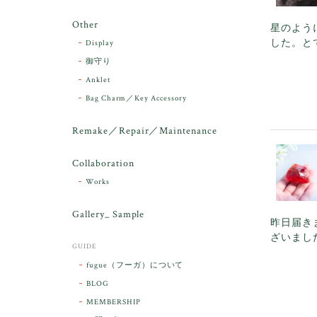
Other
星のよう
した。と
Display
御守り
Anklet
Bag Charm／Key Accessory
Remake／Repair／Maintenance
Collaboration
Works
Gallery_ Sample
昨日届き
ざいまし
GUIDE
fugue（フーガ）について
BLOG
MEMBERSHIP