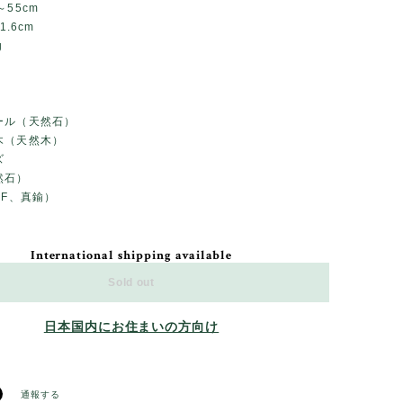
～55cm
1.6cm
g
ール（天然石）
木（天然木）
ズ
然石）
GF、真鍮）
International shipping available
Sold out
日本国内にお住まいの方向け
通報する