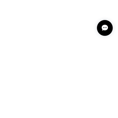
 深みある秋らしいお色、しかも、石の真ん中にSの逆
爽やかさを感じさせてくれたりと、素敵な様相を作り出
たり、楽しい時間です。 研磨カットも素晴らしくて、
もたいへんお洒落で、少しずつ中身に近づく楽しさを感
で下手ですが、私もラッピングが好き。 ですから、一
私は幸せ気分に浸っています。 とても早い発送などお
り眺めてくださり 優しく話しかけてくださってい
央を流れるクォーツは このルースをとても魅力的
表情を楽しめそうですね！ あの子が素敵になって
ピングお好きなのですね✨ お包みした時の気持ちを
と 幸せに思います✨ どうぞ素敵な時間をお過ごし
プライバシーポリシー
特定商取引法に基づく表記
会員規約