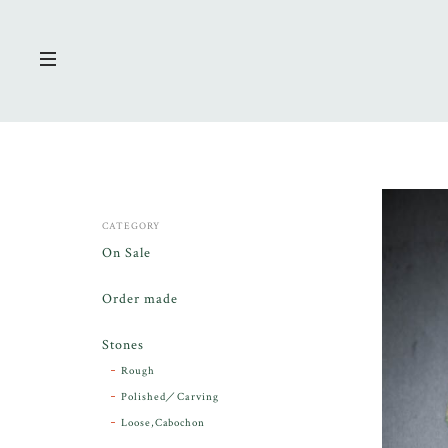
CATEGORY
On Sale
Order made
Stones
Rough
Polished／Carving
Loose,Cabochon