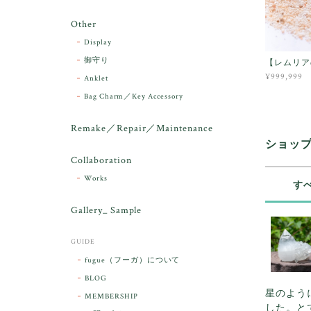
Other
Display
御守り
【レムリア
¥999,999
Anklet
Bag Charm／Key Accessory
Remake／Repair／Maintenance
ショッ
Collaboration
Works
す
Gallery_ Sample
GUIDE
fugue（フーガ）について
BLOG
星のよう
MEMBERSHIP
した。と