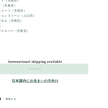
イト（天然石）
ド（天然木）
クォーツ（天然石）
ションストーン（人口石）
ピネル（天然石）
ス
ジャスパー（天然石）
International shipping available
Sold out
日本国内にお住まいの方向け
通報する