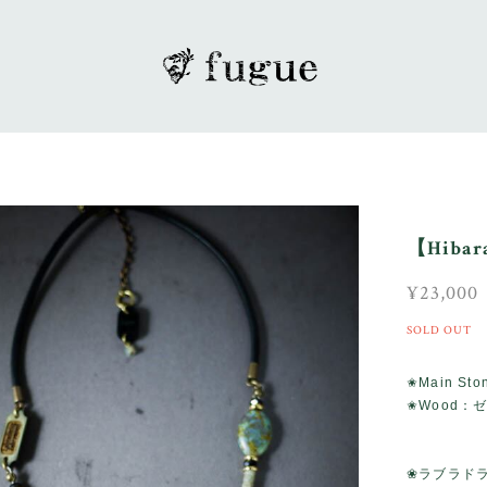
【Hib
¥23,000
SOLD OUT
✬Main S
✬Wood：
❀ラブラド