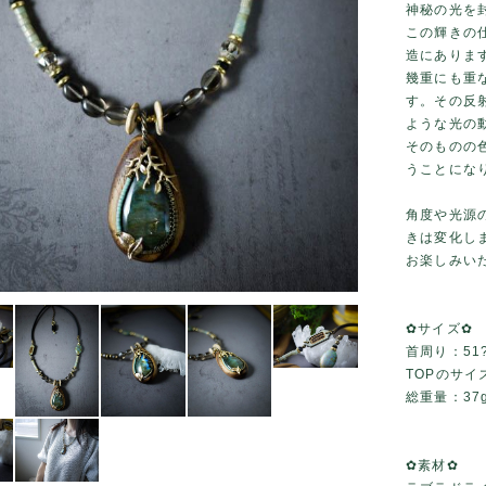
神秘の光を
この輝きの
造にありま
幾重にも重
す。その反
ような光の動
そのものの
うことにな
角度や光源
きは変化し
お楽しみい
✿サイズ✿
首周り：51?
TOPのサイズ：
総重量：37
✿素材✿