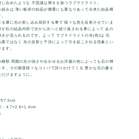
封じ込めたような 不思議な輝きを放つラブラドライト。
仕組みは 薄い板状の結晶が幾重にも重なりあって出来た結晶構
す。
なる層に光が差し込み屈折する事で 様々な色を反射させていま
射が石の結晶内部で次から次へと繰り返される事によって あの
きが見られるのです。よって ラブラドライトの光(色)は 石
色素ではなく 光の反射と干渉によって引き起こされる現象とい
ります。
の種類 周囲の光の強さや合わせるお洋服の色によっても石の輝
ます。その都度様々なコトバで語りかけてくる 豊かな石の趣を
ただけますように。
57.5cm
4.7×2.8×1.4cm
g