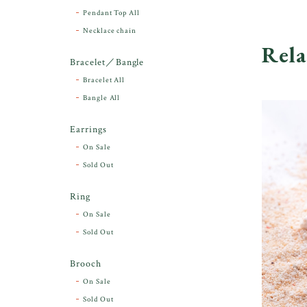
Pendant Top All
Necklace chain
Rela
Bracelet／Bangle
Bracelet All
Bangle All
Earrings
On Sale
Sold Out
Ring
On Sale
Sold Out
Brooch
On Sale
Sold Out