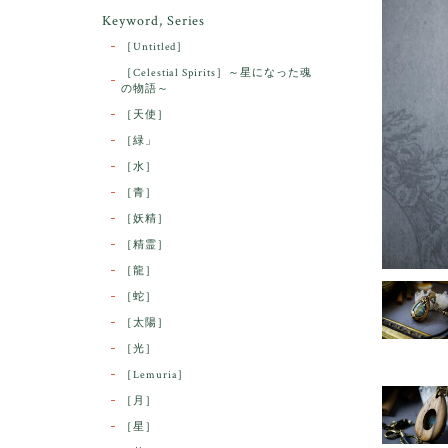
Keyword, Series
［Untitled］
［Celestial Spirits］～星になった魂
の物語～
［天使］
［緑」
［水］
［青］
［妖精］
［精霊］
［龍］
［蛇］
［太陽］
［光］
［Lemuria］
［月］
［星］