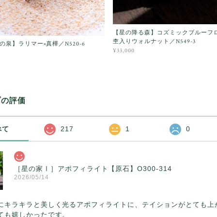
【星の降る森】コズミックブルーフ
杢入りウォルナット／N549-3
の泉】ラリマー×真樺／N520-6
¥33,000
プの評価
べて
217
1
0
［星の家Ⅰ］アポフィライト【原石】O300-314
2026/05/14
にキラキラと美しく光るアポフィライトに、テイションがとても上
ても嬉しかったです。