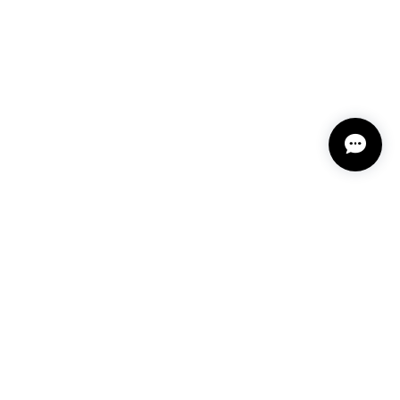
11-2
という言い伝えがあるケサランパサラン。とっても素
て楽しい時間を過ごしたいです。この度はありがとう
れてくださり とても嬉しく思います。 この石の
ランパサラン」でした。これからはT様の傍で そっ
 𓏸 私も素敵な時間を過ごさせていただき とても幸せ
とうございました。
 深みある秋らしいお色、しかも、石の真ん中にSの逆
プライバシーポリシー
特定商取引法に基づく表記
会員規約