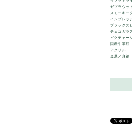
ラブラドラ
ゼブラウッ
スモーキー
インプレッ
ブラックス
チェコガラ
ピクチャー
国産牛革紐
アクリル
金属／真鍮