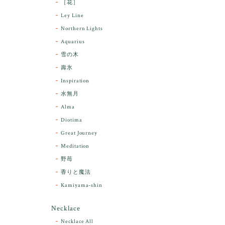
［花］
Ley Line
Northern Lights
Aquarius
雪の木
壽氷
Inspiration
水無月
Alma
Diotima
Great Journey
Meditation
野苺
香りと魔法
Kamiyama-shin
Necklace
Necklace All