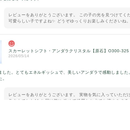
レビューをありがとうございます。 この子の光を見つけてくだ
可愛らしい子ですよね✨ どうぞゆっくりお楽しみくださいね。
スカーレットシフト・アンダラクリスタル【原石】O300-325
2026/05/14
ました。とてもエネルギッシュで、美しいアンダラで感動しました
た。
レビューをありがとうございます。 実物を気に入っていただけ
ラさんでした^^ お届け前に 改めて綺麗なお水でお清めをする
ていたのが印象的です☺️ こちらこそ この度は誠にありがと