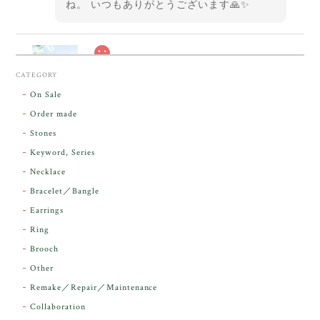
ね。 いつもありがとうございます🙏✨
スカーレットシフト・アンダラクリスタル【原石】O300-325
CATEGORY
2026/05/14
On Sale
Order made
昨日届きました。とてもエネルギッシュで、美しいア
Stones
ンダラで感動しました。素敵な箱と和紙で石を包んで
Keyword, Series
下さり、ありがとうございました。
Necklace
Bracelet／Bangle
レビューをありがとうございます。 実物を
気に入っていただけて とても嬉しく思いま
Earrings
す。 本当に 美しいアンダラさんでした^^
Ring
お届け前に 改めて綺麗なお水でお清めをす
Brooch
るのですが なんだか出発が嬉しそうで き
らりと輝いていたのが印象的です☺️ こちら
Other
こそ この度は誠にありがとうございまし
Remake／Repair／Maintenance
た。
Collaboration