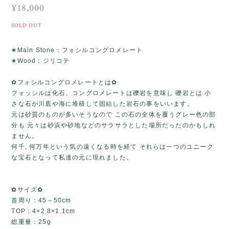
¥18,000
SOLD OUT
✬Main Stone：フォシルコングロメレート
✬Wood：ジリコテ
✿フォシルコングロメレートとは✿
フォッシルは化石。コングロメレートは礫岩を意味し 礫岩とは 小
さな石が川底や海に堆積して固結した岩石の事をいいます。
元は砂質のものが多いそうなので この石の全体を覆うグレー色の部
分も 元々は砂浜や砂地などのサラサラとした場所だったのかもしれ
ません。
何千, 何万年という気の遠くなる時を経て それらは一つのユニーク
な宝石となって私達の元に現れました。
✿サイズ✿
首周り：45～50cm
TOP：4×2.8×1.1cm
総重量：25g