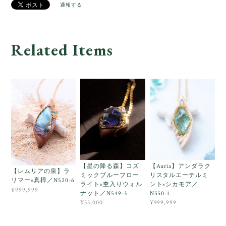
通報する
Related Items
【星の降る森】コズ
【Auria】アンダラク
【レムリアの泉】ラ
ミックブルーフロー
リスタルエーテルミ
リマー×真樺／N520-6
ライト×杢入りウォル
ント×シカモア／
¥999,999
ナット／N549-3
N550-1
¥33,000
¥999,999