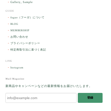
Gallery_ Sample
GUIDE
【ケサランパサラン】ホワイトムーンストーン×パロサント／B211-2
fugue（フーガ）について
2026/03/06
BLOG
MEMBERSHIP
ラッピングから美しいお品が到着しました。「見つけ
お問い合わせ
た人に幸せが訪れる」という言い伝えがあるケサラン
プライバシーポリシー
パサラン。とっても素敵です。メッセージでは色々記
憶違いもありましたが、またいつかお会いして楽しい
特定商取引法に基づく表記
時間を過ごしたいです。この度はありがとうございま
した。
LINK
Instagram
レビューをありがとうございます。 ブレス
をあたたかく迎え入れてくださり とても嬉
Mail Magazine
しく思います。 この石のふわりとした光を
新商品やキャンペーンなどの最新情報をお届けいたします。
みたときに ふっと浮かんできたのが「ケサ
ランパサラン」でした。これからはT様の
登録
傍で そっと見守ってくれるのではないかな
と思っています✧˖°𓈒𓂃 ✧ 𓈒 𓏸 私も素敵な時
間を過ごさせていただき とても幸せでし