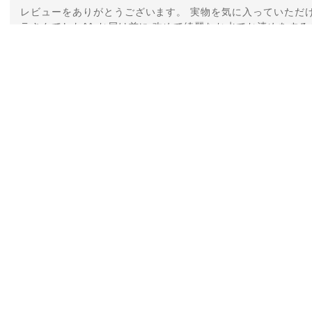
レビューをありがとうございます。 実物を気に入っていただけ
ラさんでした^^ お届け前に 改めて綺麗なお水でお清めをする
ていたのが印象的です☺️ こちらこそ この度は誠にありがと
【ケサランパサラン】ホワイトムーンストーン×パロサント／B2
2026/03/06
グから美しいお品が到着しました。「見つけた人に幸せが訪れる」
メッセージでは色々記憶違いもありましたが、またいつかお会いし
した。
レビューをありがとうございます。 ブレスをあたたかく迎え入
ふわりとした光をみたときに ふっと浮かんできたのが「ケサ
と見守ってくれるのではないかなと思っています✧˖°𓈒𓂃 ✧ 
でした。 またお会いできる日を楽しみにしています。 ありが