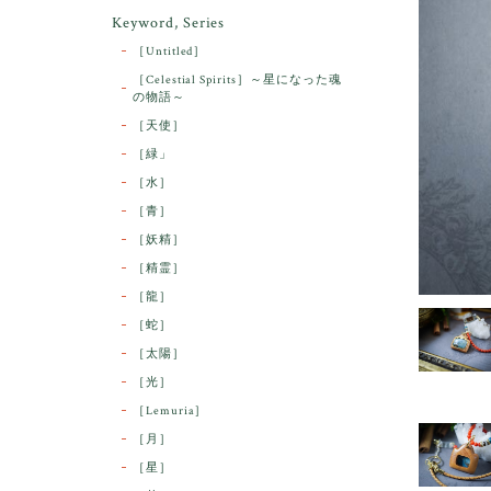
Keyword, Series
［Untitled］
［Celestial Spirits］～星になった魂
の物語～
［天使］
［緑」
［水］
［青］
［妖精］
［精霊］
［龍］
［蛇］
［太陽］
［光］
［Lemuria］
［月］
［星］