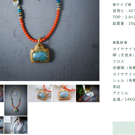
✿サイズ✿
首周り：42
TOP：2.8×2
総重量：20
✿素材✿
カイヤナイ
欅（天然木
クロス
赤珊瑚（有
カイヤナイ
シェル（有
革紐
アクリル
金属／14K