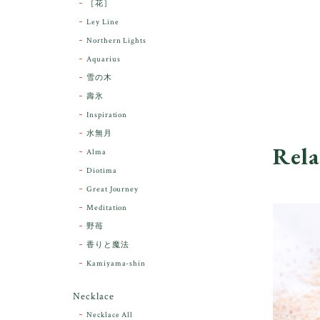
［花］
Ley Line
Northern Lights
Aquarius
雪の木
壽氷
Inspiration
水無月
Rela
Alma
Diotima
Great Journey
Meditation
野苺
香りと魔法
Kamiyama-shin
Necklace
Necklace All