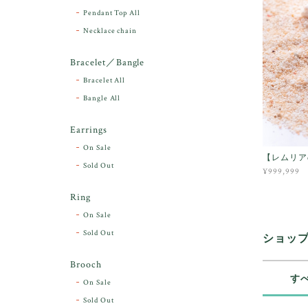
Pendant Top All
Necklace chain
Bracelet／Bangle
Bracelet All
Bangle All
Earrings
On Sale
【レムリア
Sold Out
¥999,999
Ring
On Sale
Sold Out
ショッ
Brooch
す
On Sale
Sold Out