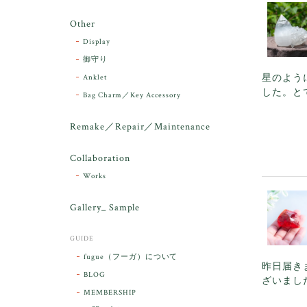
Other
Display
御守り
星のよう
Anklet
した。と
Bag Charm／Key Accessory
Remake／Repair／Maintenance
Collaboration
Works
Gallery_ Sample
GUIDE
fugue（フーガ）について
昨日届き
BLOG
ざいまし
MEMBERSHIP