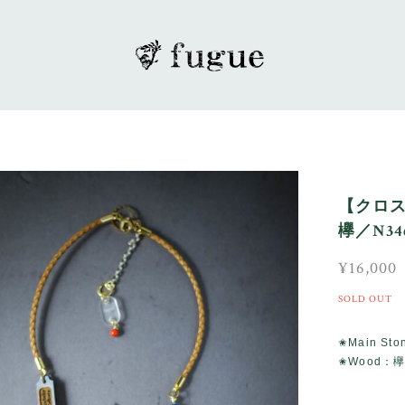
【クロス
欅／N346
¥16,000
SOLD OUT
✬Main 
✬Wood：