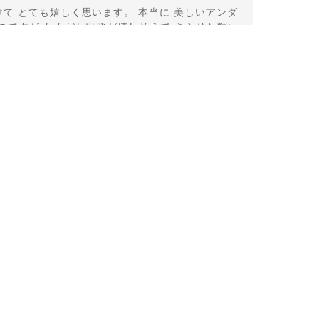
て とても嬉しく思います。 本当に 美しいアンダ
のですが なんだか出発が嬉しそうで きらりと輝い
うございました。
11-2
という言い伝えがあるケサランパサラン。とっても素
て楽しい時間を過ごしたいです。この度はありがとう
れてくださり とても嬉しく思います。 この石の
ランパサラン」でした。これからはT様の傍で そっ
 𓏸 私も素敵な時間を過ごさせていただき とても幸せ
とうございました。