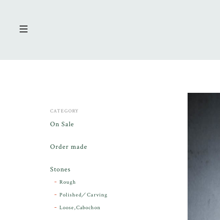
CATEGORY
On Sale
Order made
Stones
Rough
Polished／Carving
Loose,Cabochon