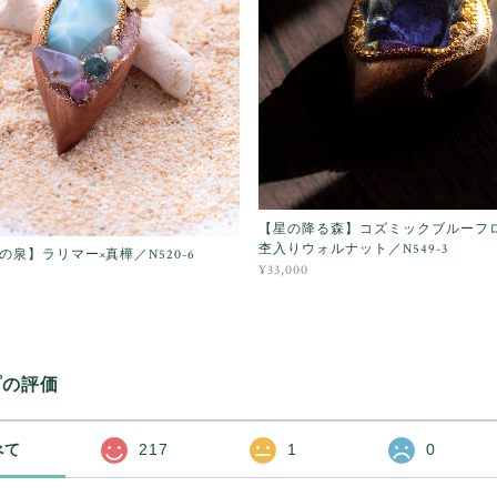
【星の降る森】コズミックブルーフ
杢入りウォルナット／N549-3
の泉】ラリマー×真樺／N520-6
¥33,000
プの評価
べて
217
1
0