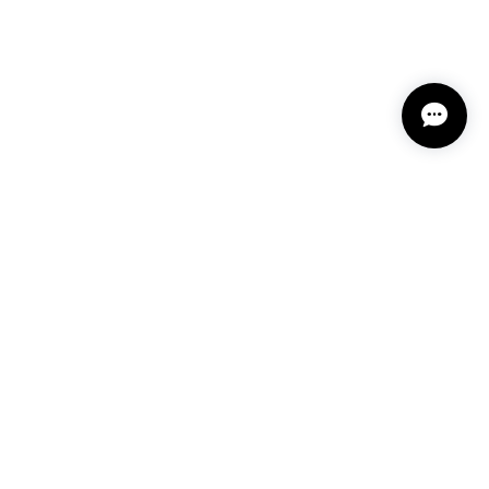
 深みある秋らしいお色、しかも、石の真ん中にSの逆
爽やかさを感じさせてくれたりと、素敵な様相を作り出
たり、楽しい時間です。 研磨カットも素晴らしくて、
もたいへんお洒落で、少しずつ中身に近づく楽しさを感
で下手ですが、私もラッピングが好き。 ですから、一
私は幸せ気分に浸っています。 とても早い発送などお
り眺めてくださり 優しく話しかけてくださってい
央を流れるクォーツは このルースをとても魅力的
表情を楽しめそうですね！ あの子が素敵になって
ピングお好きなのですね✨ お包みした時の気持ちを
プライバシーポリシー
特定商取引法に基づく表記
会員規約
と 幸せに思います✨ どうぞ素敵な時間をお過ごし