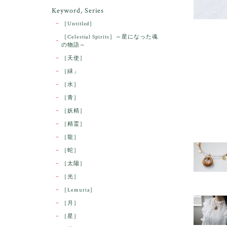
Keyword, Series
［Untitled］
［Celestial Spirits］～星になった魂
の物語～
［天使］
［緑」
［水］
［青］
［妖精］
［精霊］
［龍］
［蛇］
［太陽］
［光］
［Lemuria］
［月］
［星］