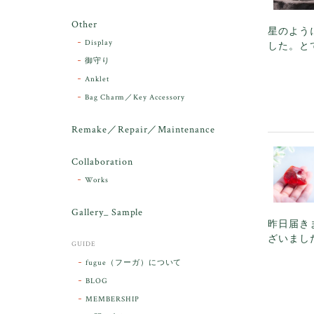
Other
星のよう
Display
した。と
御守り
Anklet
Bag Charm／Key Accessory
Remake／Repair／Maintenance
Collaboration
Works
Gallery_ Sample
昨日届き
ざいまし
GUIDE
fugue（フーガ）について
BLOG
MEMBERSHIP