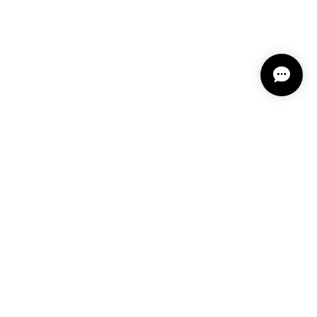
 深みある秋らしいお色、しかも、石の真ん中にSの逆
爽やかさを感じさせてくれたりと、素敵な様相を作り出
たり、楽しい時間です。 研磨カットも素晴らしくて、
もたいへんお洒落で、少しずつ中身に近づく楽しさを感
で下手ですが、私もラッピングが好き。 ですから、一
私は幸せ気分に浸っています。 とても早い発送などお
り眺めてくださり 優しく話しかけてくださってい
央を流れるクォーツは このルースをとても魅力的
表情を楽しめそうですね！ あの子が素敵になって
ピングお好きなのですね✨ お包みした時の気持ちを
と 幸せに思います✨ どうぞ素敵な時間をお過ごし
プライバシーポリシー
特定商取引法に基づく表記
会員規約