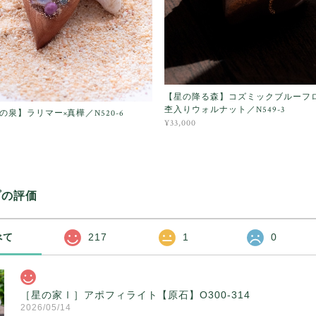
【星の降る森】コズミックブルーフ
杢入りウォルナット／N549-3
の泉】ラリマー×真樺／N520-6
¥33,000
プの評価
べて
217
1
0
［星の家Ⅰ］アポフィライト【原石】O300-314
2026/05/14