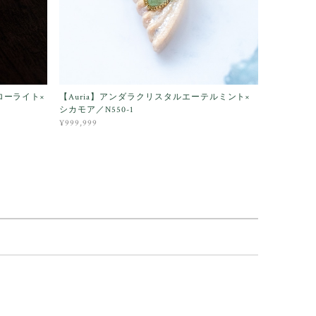
ローライト×
【Auria】アンダラクリスタルエーテルミント×
シカモア／N550-1
¥999,999