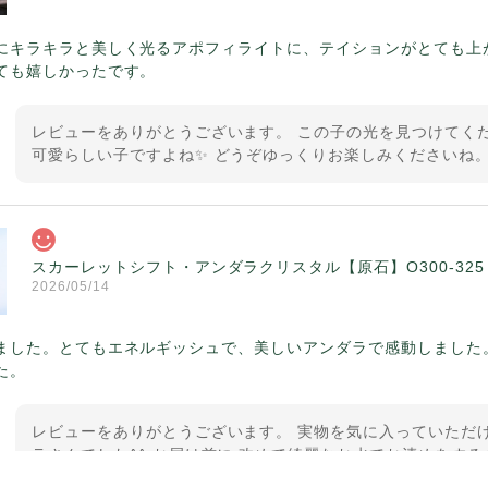
にキラキラと美しく光るアポフィライトに、テイションがとても上
ても嬉しかったです。
レビューをありがとうございます。 この子の光を見つけてくだ
可愛らしい子ですよね✨ どうぞゆっくりお楽しみくださいね。
スカーレットシフト・アンダラクリスタル【原石】O300-325
2026/05/14
ました。とてもエネルギッシュで、美しいアンダラで感動しました
た。
レビューをありがとうございます。 実物を気に入っていただけ
ラさんでした^^ お届け前に 改めて綺麗なお水でお清めをする
ていたのが印象的です☺️ こちらこそ この度は誠にありがと