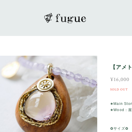
【アメト
¥16,000
SOLD OUT
✬Main S
✬Wood：
✿サイズ✿