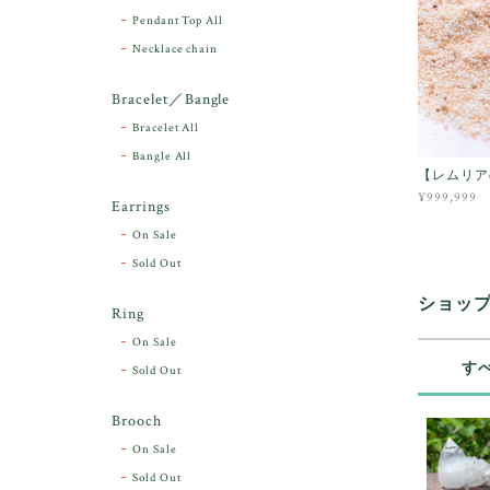
Pendant Top All
Necklace chain
Bracelet／Bangle
Bracelet All
Bangle All
【レムリア
¥999,999
Earrings
On Sale
Sold Out
ショッ
Ring
On Sale
す
Sold Out
Brooch
On Sale
Sold Out