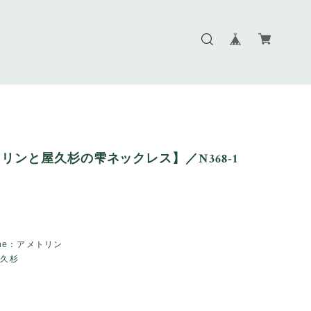
リンと屋久杉の雫ネックレス】／N368-1
tone：アメトリン
屋久杉