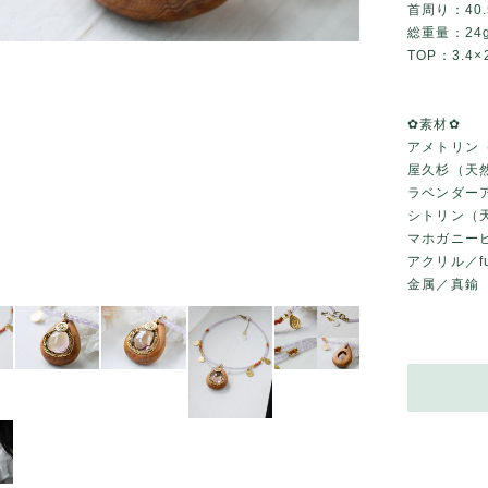
首周り：40.
総重量：24
TOP：3.4×2
✿素材✿
アメトリン
屋久杉（天
ラベンダー
シトリン（
マホガニー
アクリル／f
金属／真鍮