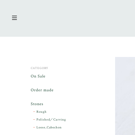
CATEGORY
On Sale
Order made
Stones
Rough
Polished／Carving
Loose,Cabochon