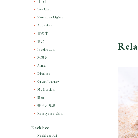
［花］
Ley Line
Northern Lights
Aquarius
雪の木
壽氷
Rela
Inspiration
水無月
Alma
Diotima
Great Journey
Meditation
野苺
香りと魔法
Kamiyama-shin
Necklace
Necklace All