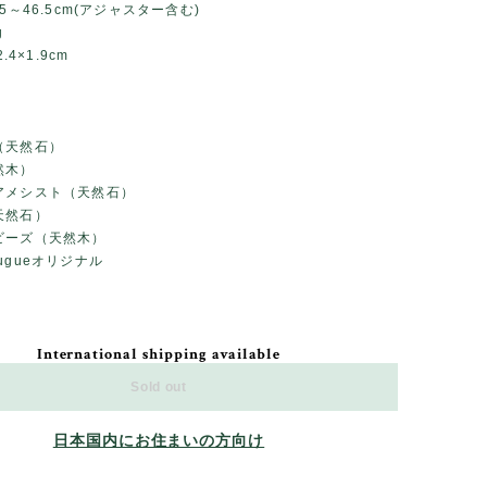
5～46.5cm(アジャスター含む)
g
.4×1.9cm
（天然石）
然木）
アメシスト（天然石）
天然石）
ビーズ（天然木）
ugueオリジナル
International shipping available
Sold out
日本国内にお住まいの方向け