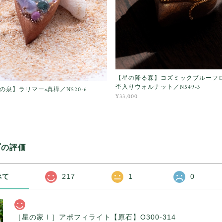
【星の降る森】コズミックブルーフ
杢入りウォルナット／N549-3
の泉】ラリマー×真樺／N520-6
¥33,000
プの評価
べて
217
1
0
［星の家Ⅰ］アポフィライト【原石】O300-314