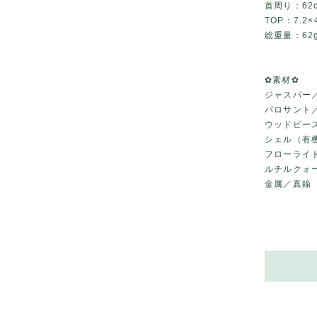
首周り：62
TOP：7.2×4
総重量：62
✿素材✿
ジャスパー
パロサント
ウッドビー
シェル（有
フローライ
ルチルクォ
金属／真鍮