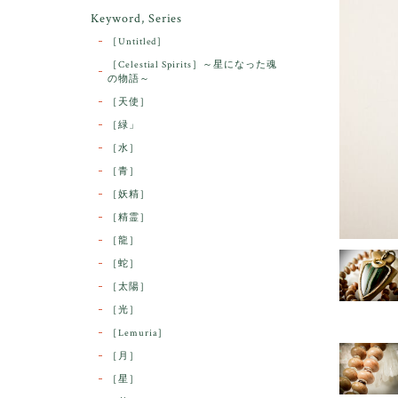
Keyword, Series
［Untitled］
［Celestial Spirits］～星になった魂
の物語～
［天使］
［緑」
［水］
［青］
［妖精］
［精霊］
［龍］
［蛇］
［太陽］
［光］
［Lemuria］
［月］
［星］