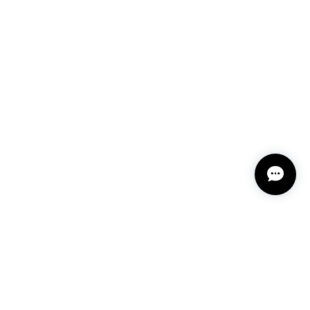
うございました。
11-2
という言い伝えがあるケサランパサラン。とっても素
て楽しい時間を過ごしたいです。この度はありがとう
れてくださり とても嬉しく思います。 この石の
ランパサラン」でした。これからはT様の傍で そっ
 𓏸 私も素敵な時間を過ごさせていただき とても幸せ
とうございました。