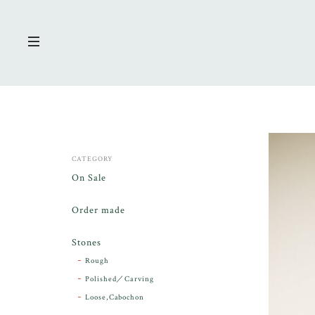
CATEGORY
On Sale
Order made
Stones
Rough
Polished／Carving
Loose,Cabochon