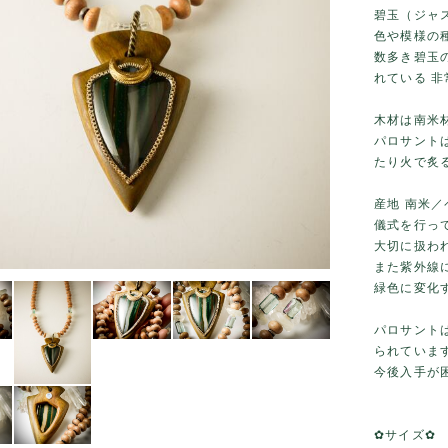
碧玉（ジャ
色や模様の
数多き碧玉
れている 
木材は南米
パロサント
たり火で炙
産地 南米
儀式を行っ
大切に扱わ
また紫外線
緑色に変化
パロサント
られていま
今後入手が
✿サイズ✿