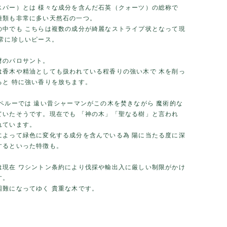
スパー）とは 様々な成分を含んだ石英（クォーツ）の総称で
種類も非常に多い天然石の一つ。
の中でも こちらは複数の成分が綺麗なストライプ状となって現
非常に珍しいピース。
材のパロサント。
は香木や精油としても扱われている程香りの強い木で 木を削っ
ると 特に強い香りを放ちます。
／ペルーでは 遠い昔シャーマンがこの木を焚きながら 魔術的な
ていたそうです。現在でも 「神の木」「聖なる樹」と言われ
れています。
によって緑色に変化する成分を含んでいる為 陽に当たる度に深
するといった特徴も。
は現在 ワシントン条約により伐採や輸出入に厳しい制限がかけ
す。
困難になってゆく 貴重な木です。