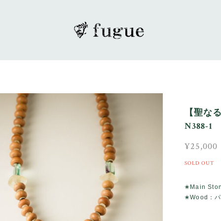
【聖な
N388-1
¥25,000
SOLD OUT
✬Main S
✬Wood：