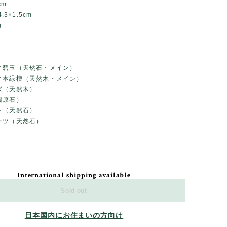
cm
.3×1.5cm
g
／碧玉（天然石・メイン）
／本緑檀（天然木・メイン）
ズ（天然木）
機原石）
ト（天然石）
ーツ（天然石）
International shipping available
Sold out
日本国内にお住まいの方向け