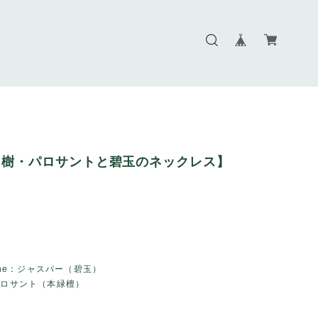
る樹・パロサントと碧玉のネックレス】
tone：ジャスパー（碧玉）
パロサント（本緑檀）