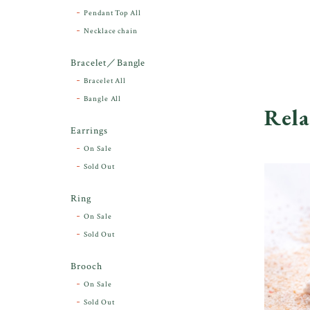
Pendant Top All
Necklace chain
Bracelet／Bangle
Bracelet All
Bangle All
Rela
Earrings
On Sale
Sold Out
Ring
On Sale
Sold Out
Brooch
On Sale
Sold Out