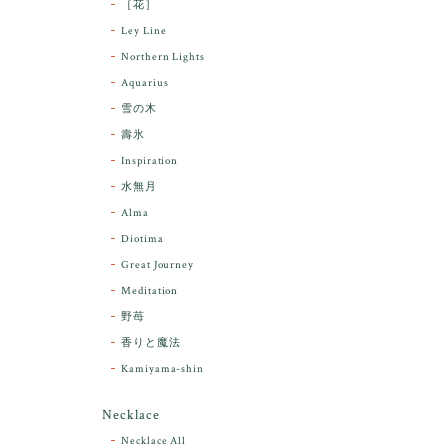
［花］
Ley Line
Northern Lights
Aquarius
雪の木
壽氷
Inspiration
水無月
Alma
Diotima
Great Journey
Meditation
野苺
香りと魔法
Kamiyama-shin
Necklace
Necklace All