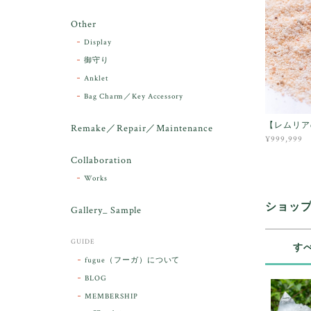
Other
Display
御守り
Anklet
Bag Charm／Key Accessory
【レムリア
Remake／Repair／Maintenance
¥999,999
Collaboration
Works
ショッ
Gallery_ Sample
GUIDE
す
fugue（フーガ）について
BLOG
MEMBERSHIP