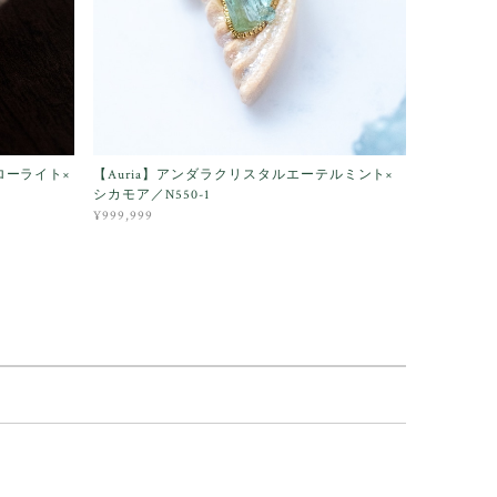
ローライト×
【Auria】アンダラクリスタルエーテルミント×
シカモア／N550-1
¥999,999