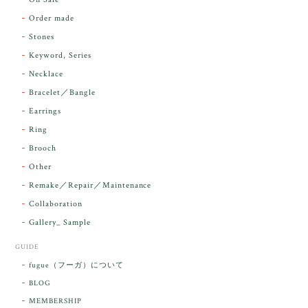
Order made
昨日届きました。とてもエネルギッシュで、美しいア
Stones
ンダラで感動しました。素敵な箱と和紙で石を包んで
Keyword, Series
下さり、ありがとうございました。
Necklace
Bracelet／Bangle
レビューをありがとうございます。 実物を
気に入っていただけて とても嬉しく思いま
Earrings
す。 本当に 美しいアンダラさんでした^^
Ring
お届け前に 改めて綺麗なお水でお清めをす
Brooch
るのですが なんだか出発が嬉しそうで き
らりと輝いていたのが印象的です☺️ こちら
Other
こそ この度は誠にありがとうございまし
Remake／Repair／Maintenance
た。
Collaboration
Gallery_ Sample
GUIDE
【ケサランパサラン】ホワイトムーンストーン×パロサント／B211-2
fugue（フーガ）について
2026/03/06
BLOG
MEMBERSHIP