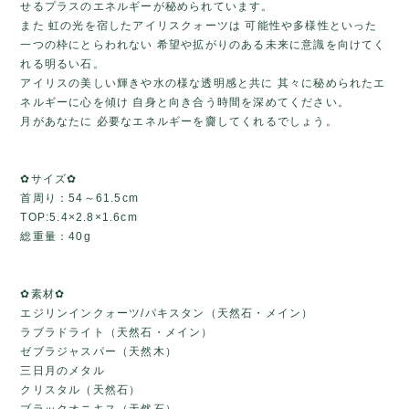
せるプラスのエネルギーが秘められています。
また 虹の光を宿したアイリスクォーツは 可能性や多様性といった
一つの枠にとらわれない 希望や拡がりのある未来に意識を向けてく
れる明るい石。
アイリスの美しい輝きや水の様な透明感と共に 其々に秘められたエ
ネルギーに心を傾け 自身と向き合う時間を深めてください。
月があなたに 必要なエネルギーを齎してくれるでしょう。
✿サイズ✿
首周り：54～61.5cm
TOP:5.4×2.8×1.6cm
総重量：40g
✿素材✿
エジリンインクォーツ/パキスタン（天然石・メイン）
ラブラドライト（天然石・メイン）
ゼブラジャスパー（天然木）
三日月のメタル
クリスタル（天然石）
ブラックオニキス（天然石）