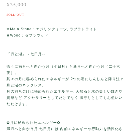
¥25,000
SOLD OUT
✬Main Stone：エジリンクォーツ, ラブラドライト
✬Wood：ゼブラウッド
『月と湖』～七日月～
徐々に満月へと向かう月（七日月）と新月へと向かう月（二十六
夜）。
其々の月に秘められたエネルギーが 2つの湖にしんしんと降り注ぐ
月と湖のネックレス。
月の満ち欠けに秘められたエネルギー, 天然石と木の美しい輝きや
質感など アクセサリーとしてだけでなく 御守りとしてもお使いい
ただけます。
✿月に秘められたエネルギー✿
満月へと向かう月 七日月には 内的エネルギーや行動力を活性化さ