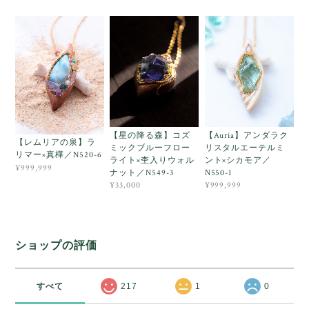
【星の降る森】コズ
【Auria】アンダラク
【レムリアの泉】ラ
ミックブルーフロー
リスタルエーテルミ
リマー×真樺／N520-6
ライト×杢入りウォル
ント×シカモア／
¥999,999
ナット／N549-3
N550-1
¥33,000
¥999,999
ショップの評価
すべて
217
1
0