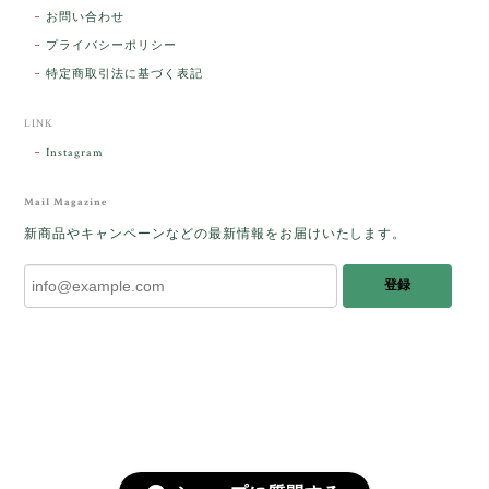
ラッピングから美しいお品が到着しました。「見つけ
お問い合わせ
た人に幸せが訪れる」という言い伝えがあるケサラン
プライバシーポリシー
パサラン。とっても素敵です。メッセージでは色々記
憶違いもありましたが、またいつかお会いして楽しい
特定商取引法に基づく表記
時間を過ごしたいです。この度はありがとうございま
した。
LINK
Instagram
レビューをありがとうございます。 ブレス
をあたたかく迎え入れてくださり とても嬉
Mail Magazine
しく思います。 この石のふわりとした光を
新商品やキャンペーンなどの最新情報をお届けいたします。
みたときに ふっと浮かんできたのが「ケサ
ランパサラン」でした。これからはT様の
登録
傍で そっと見守ってくれるのではないかな
と思っています✧˖°𓈒𓂃 ✧ 𓈒 𓏸 私も素敵な時
間を過ごさせていただき とても幸せでし
た。 またお会いできる日を楽しみにしてい
ます。 ありがとうございました。
［コンドルアゲート］天然イエロー／O200-601