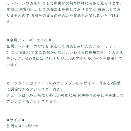
カメルーンやガボン そして中央部の熱帯雨林にも多く見られます。
木面は 木質強化として表面加工を施しておりますが 着色はしてお
りませんので 素材そのままの色合いや質感をお楽しみいただけま
す。
✿金属アレルギーの方へ✿
金属アレルギーの方でも 安心してお楽しみいただけるよう チェー
ンには お肌に非常に負担が少ないといわれる医療用のサージカルス
テンレス, 留め具には 当社オリジナルのアクリルパーツを使用して
います。
ネックラインはチェーンのみのシンプルなデザイン。長さを2段階
に調節できるアジャスター付き。
チェーンはTOPから取り外しが可能な為 お手持ちの革紐等を通して
アレンジすることもできます。
✿サイズ✿
首周り:49～56cm