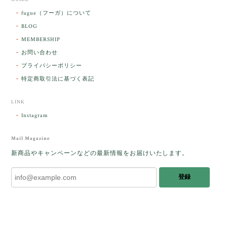
【ケサランパサラン】ホワイトムーンストーン×パロサント／B211-2
fugue（フーガ）について
2026/03/06
BLOG
MEMBERSHIP
ラッピングから美しいお品が到着しました。「見つけ
お問い合わせ
た人に幸せが訪れる」という言い伝えがあるケサラン
プライバシーポリシー
パサラン。とっても素敵です。メッセージでは色々記
憶違いもありましたが、またいつかお会いして楽しい
特定商取引法に基づく表記
時間を過ごしたいです。この度はありがとうございま
した。
LINK
Instagram
レビューをありがとうございます。 ブレス
をあたたかく迎え入れてくださり とても嬉
Mail Magazine
しく思います。 この石のふわりとした光を
新商品やキャンペーンなどの最新情報をお届けいたします。
みたときに ふっと浮かんできたのが「ケサ
ランパサラン」でした。これからはT様の
登録
傍で そっと見守ってくれるのではないかな
と思っています✧˖°𓈒𓂃 ✧ 𓈒 𓏸 私も素敵な時
間を過ごさせていただき とても幸せでし
た。 またお会いできる日を楽しみにしてい
ます。 ありがとうございました。