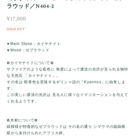
ラウッド／N404-2
¥17,000
SOLD OUT
✬Main Stone：カイヤナイト
✬Wood：ゼブラウッド
✿カイヤナイトについて✿
サファイアのような藍色に 角度によって濃淡の光沢が見られる独特
な天然石 「カイヤナイト」。
その名は 暗青色を意味するギリシャ語の「Kyannos」に由来しま
す。
この美しい濃淡の光沢は 見る人に様々なイマジネーションを与えて
くれるようです。
✿木材について✿
縞模様が特徴的なゼブラウッドは その名の通り シマウマの縦縞模
様から名付けられたアフリカ材。