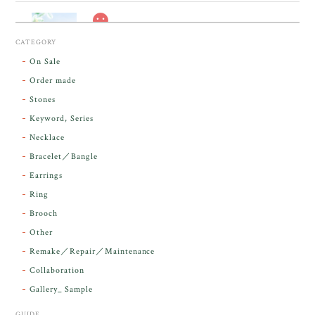
スカーレットシフト・アンダラクリスタル【原石】O300-325
CATEGORY
2026/05/14
On Sale
Order made
昨日届きました。とてもエネルギッシュで、美しいア
Stones
ンダラで感動しました。素敵な箱と和紙で石を包んで
Keyword, Series
下さり、ありがとうございました。
Necklace
Bracelet／Bangle
レビューをありがとうございます。 実物を
気に入っていただけて とても嬉しく思いま
Earrings
す。 本当に 美しいアンダラさんでした^^
Ring
お届け前に 改めて綺麗なお水でお清めをす
Brooch
るのですが なんだか出発が嬉しそうで き
らりと輝いていたのが印象的です☺️ こちら
Other
こそ この度は誠にありがとうございまし
Remake／Repair／Maintenance
た。
Collaboration
Gallery_ Sample
GUIDE