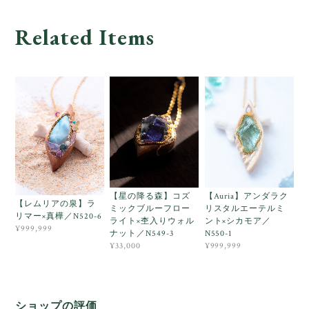
Related Items
【星の降る森】コズ
【Auria】アンダラク
【レムリアの泉】ラ
ミックブルーフロー
リスタルエーテルミ
リマー×真樺／N520-6
ライト×杢入りウォル
ント×シカモア／
¥999,999
ナット／N549-3
N550-1
¥33,000
¥999,999
ショップの評価