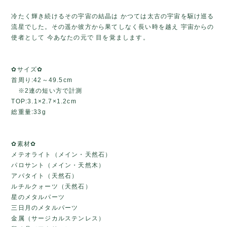
冷たく輝き続けるその宇宙の結晶は かつては太古の宇宙を駆け巡る
流星でした。その遥か彼方から果てしなく長い時を越え 宇宙からの
使者として 今あなたの元で 目を覚まします。
✿サイズ✿
首周り:42～49.5cm
※2連の短い方で計測
TOP:3.1×2.7×1.2cm
総重量:33g
✿素材✿
メテオライト（メイン・天然石）
パロサント（メイン・天然木）
アパタイト（天然石）
ルチルクォーツ（天然石）
星のメタルパーツ
三日月のメタルパーツ
金属（サージカルステンレス）