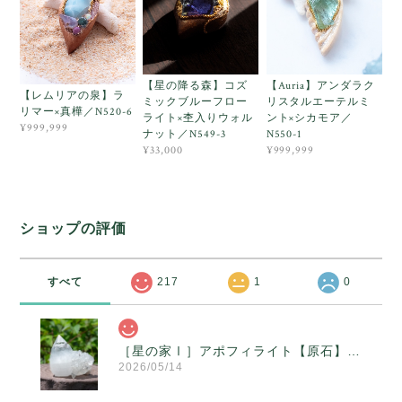
【星の降る森】コズ
【Auria】アンダラク
【レムリアの泉】ラ
ミックブルーフロー
リスタルエーテルミ
リマー×真樺／N520-6
ライト×杢入りウォル
ント×シカモア／
¥999,999
ナット／N549-3
N550-1
¥33,000
¥999,999
ショップの評価
すべて
217
1
0
［星の家Ⅰ］アポフィライト【原石】O300-314
2026/05/14