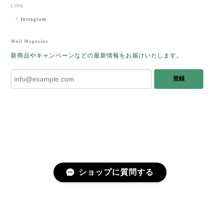
した。
LINK
Instagram
レビューをありがとうございます。 ブレス
をあたたかく迎え入れてくださり とても嬉
Mail Magazine
しく思います。 この石のふわりとした光を
新商品やキャンペーンなどの最新情報をお届けいたします。
みたときに ふっと浮かんできたのが「ケサ
ランパサラン」でした。これからはT様の
登録
傍で そっと見守ってくれるのではないかな
と思っています✧˖°𓈒𓂃 ✧ 𓈒 𓏸 私も素敵な時
間を過ごさせていただき とても幸せでし
た。 またお会いできる日を楽しみにしてい
ます。 ありがとうございました。
［コンドルアゲート］天然イエロー／O200-601
ショップに質問する
2025/10/03
早かったです。 今、手に取りうっとりしながら書かせ
プライバシーポリシー
特定商取引法に基づく表記
会員規約
ていただいています。 深みある秋らしいお色、しか