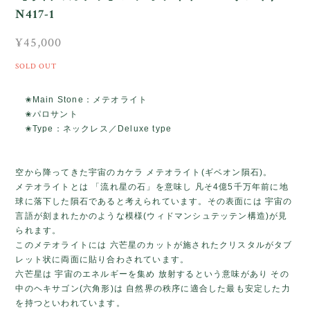
N417-1
¥45,000
SOLD OUT
✬Main Stone：メテオライト
✬パロサント
✬Type：ネックレス／Deluxe type
空から降ってきた宇宙のカケラ メテオライト(ギベオン隕石)。
メテオライトとは 「流れ星の石」を意味し 凡そ4億5千万年前に地
球に落下した隕石であると考えられています。その表面には 宇宙の
言語が刻まれたかのような模様(ウィドマンシュテッテン構造)が見
られます。
このメテオライトには 六芒星のカットが施されたクリスタルがタブ
レット状に両面に貼り合わされています。
六芒星は 宇宙のエネルギーを集め 放射するという意味があり その
中のヘキサゴン(六角形)は 自然界の秩序に適合した最も安定した力
を持つといわれています。