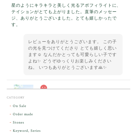
星のようにキラキラと美しく光るアポフィライトに、
テイションがとても上がりました。直筆のメッセー
ジ、ありがとうございました。とても嬉しかったで
す。
レビューをありがとうございます。 この子
の光を見つけてくださり とても嬉しく思い
ます☺️ なんだかとっても可愛らしい子です
よね✨ どうぞゆっくりお楽しみください
ね。 いつもありがとうございます🙏✨
スカーレットシフト・アンダラクリスタル【原石】O300-325
CATEGORY
2026/05/14
On Sale
Order made
昨日届きました。とてもエネルギッシュで、美しいア
Stones
ンダラで感動しました。素敵な箱と和紙で石を包んで
Keyword, Series
下さり、ありがとうございました。