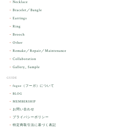
Necklace
Bracelet／Bangle
レビューをありがとうございます。 実物を
気に入っていただけて とても嬉しく思いま
Earrings
す。 本当に 美しいアンダラさんでした^^
Ring
お届け前に 改めて綺麗なお水でお清めをす
Brooch
るのですが なんだか出発が嬉しそうで き
らりと輝いていたのが印象的です☺️ こちら
Other
こそ この度は誠にありがとうございまし
Remake／Repair／Maintenance
た。
Collaboration
Gallery_ Sample
GUIDE
【ケサランパサラン】ホワイトムーンストーン×パロサント／B211-2
fugue（フーガ）について
2026/03/06
BLOG
MEMBERSHIP
ラッピングから美しいお品が到着しました。「見つけ
お問い合わせ
た人に幸せが訪れる」という言い伝えがあるケサラン
プライバシーポリシー
パサラン。とっても素敵です。メッセージでは色々記
憶違いもありましたが、またいつかお会いして楽しい
特定商取引法に基づく表記
時間を過ごしたいです。この度はありがとうございま