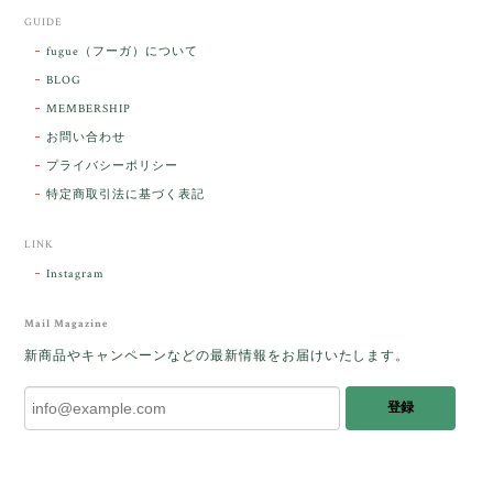
GUIDE
【ケサランパサラン】ホワイトムーンストーン×パロサント／B211-2
fugue（フーガ）について
2026/03/06
BLOG
MEMBERSHIP
ラッピングから美しいお品が到着しました。「見つけ
お問い合わせ
た人に幸せが訪れる」という言い伝えがあるケサラン
プライバシーポリシー
パサラン。とっても素敵です。メッセージでは色々記
憶違いもありましたが、またいつかお会いして楽しい
特定商取引法に基づく表記
時間を過ごしたいです。この度はありがとうございま
した。
LINK
Instagram
レビューをありがとうございます。 ブレス
をあたたかく迎え入れてくださり とても嬉
Mail Magazine
しく思います。 この石のふわりとした光を
新商品やキャンペーンなどの最新情報をお届けいたします。
みたときに ふっと浮かんできたのが「ケサ
ランパサラン」でした。これからはT様の
登録
傍で そっと見守ってくれるのではないかな
と思っています✧˖°𓈒𓂃 ✧ 𓈒 𓏸 私も素敵な時
間を過ごさせていただき とても幸せでし
た。 またお会いできる日を楽しみにしてい