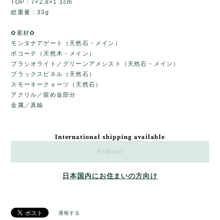
TOP：7×2.8×1.1cm
総重量：33g
✿素材✿
モンタナアゲート（天然石・メイン）
ボコーテ（天然木・メイン）
プラシオライト／グリーンアメシスト（天然石・メイン）
ブラックスピネル（天然石）
スモーキークォーツ（天然石）
アクリル／留め金部分
金属／真鍮
International shipping available
Sold out
日本国内にお住まいの方向け
通報する