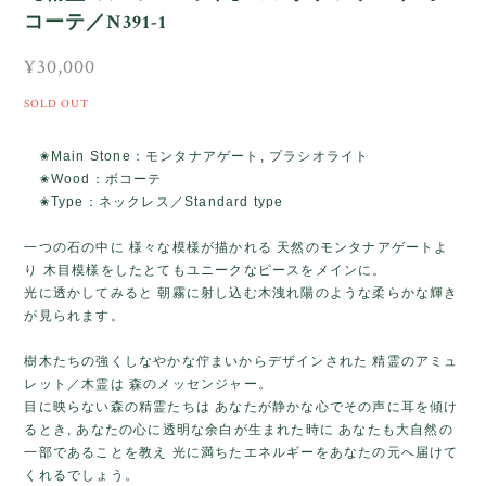
コーテ／N391-1
¥30,000
SOLD OUT
✬Main Stone：モンタナアゲート, プラシオライト
✬Wood：ボコーテ
✬Type：ネックレス／Standard type
一つの石の中に 様々な模様が描かれる 天然のモンタナアゲートよ
り 木目模様をしたとてもユニークなピースをメインに。
光に透かしてみると 朝霧に射し込む木洩れ陽のような柔らかな輝き
が見られます。
樹木たちの強くしなやかな佇まいからデザインされた 精霊のアミュ
レット／木霊は 森のメッセンジャー。
目に映らない森の精霊たちは あなたが静かな心でその声に耳を傾け
るとき, あなたの心に透明な余白が生まれた時に あなたも大自然の
一部であることを教え 光に満ちたエネルギーをあなたの元へ届けて
くれるでしょう。