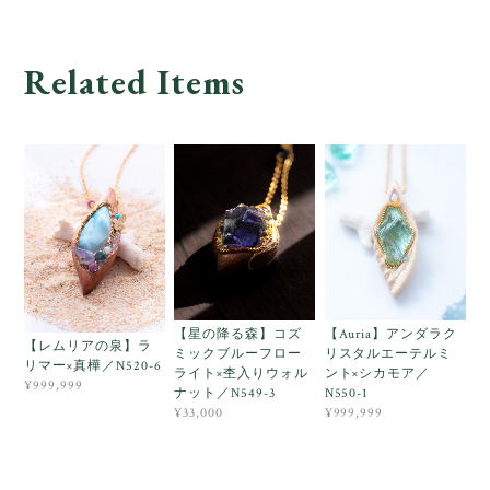
Related Items
【星の降る森】コズ
【Auria】アンダラク
【レムリアの泉】ラ
ミックブルーフロー
リスタルエーテルミ
リマー×真樺／N520-6
ライト×杢入りウォル
ント×シカモア／
¥999,999
ナット／N549-3
N550-1
¥33,000
¥999,999