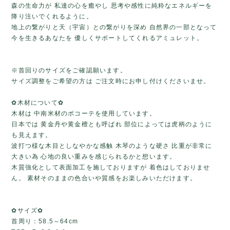
森の生命力が 私達の心を癒やし 思考や感性に純粋なエネルギーを
降り注いでくれるように。
地上の繋がりと天（宇宙）との繋がりを深め 自然界の一部となって
今を生きるあなたを 優しくサポートしてくれるアミュレット。
※首回りのサイズをご確認願います。
サイズ調整をご希望の方は ご注文時にお申し付けくださいませ。
✿木材について✿
木材は 中南米材のボコーテを使用しています。
日本では 黄金丹や黄金檀とも呼ばれ 部位によっては虎柄のように
も見えます。
波打つ様な木目としなやかな感触 木琴のような硬さ 比重が非常に
大きい為 心地の良い重みを感じられるかと想います。
木質強化として表面加工を施しておりますが 着色はしておりませ
ん。 素材そのままの色合いや質感をお楽しみいただけます。
✿サイズ✿
首周り：58.5～64cm