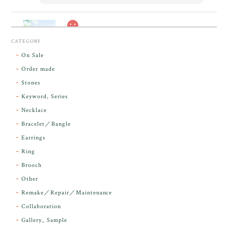
スカーレットシフト・アンダラクリスタル【原石】O300-325
CATEGORY
2026/05/14
On Sale
Order made
昨日届きました。とてもエネルギッシュで、美しいア
Stones
ンダラで感動しました。素敵な箱と和紙で石を包んで
Keyword, Series
下さり、ありがとうございました。
Necklace
Bracelet／Bangle
レビューをありがとうございます。 実物を
気に入っていただけて とても嬉しく思いま
Earrings
す。 本当に 美しいアンダラさんでした^^
Ring
お届け前に 改めて綺麗なお水でお清めをす
Brooch
るのですが なんだか出発が嬉しそうで き
らりと輝いていたのが印象的です☺️ こちら
Other
こそ この度は誠にありがとうございまし
Remake／Repair／Maintenance
た。
Collaboration
Gallery_ Sample