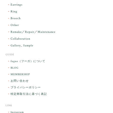
気に入っていただけて とても嬉しく思いま
Earrings
す。 本当に 美しいアンダラさんでした^^
Ring
お届け前に 改めて綺麗なお水でお清めをす
Brooch
るのですが なんだか出発が嬉しそうで き
らりと輝いていたのが印象的です☺️ こちら
Other
こそ この度は誠にありがとうございまし
Remake／Repair／Maintenance
た。
Collaboration
Gallery_ Sample
GUIDE
【ケサランパサラン】ホワイトムーンストーン×パロサント／B211-2
fugue（フーガ）について
2026/03/06
BLOG
MEMBERSHIP
ラッピングから美しいお品が到着しました。「見つけ
お問い合わせ
た人に幸せが訪れる」という言い伝えがあるケサラン
プライバシーポリシー
パサラン。とっても素敵です。メッセージでは色々記
憶違いもありましたが、またいつかお会いして楽しい
特定商取引法に基づく表記
時間を過ごしたいです。この度はありがとうございま
した。
LINK
Instagram