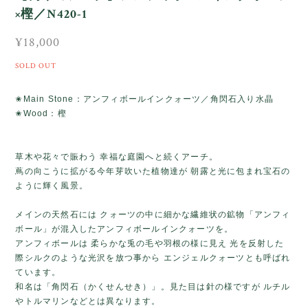
×樫／N420-1
¥18,000
SOLD OUT
✬Main Stone：アンフィボールインクォーツ／角閃石入り水晶
✬Wood：樫
草木や花々で賑わう 幸福な庭園へと続くアーチ。
蔦の向こうに拡がる今年芽吹いた植物達が 朝露と光に包まれ宝石の
ように輝く風景。
メインの天然石には クォーツの中に細かな繊維状の鉱物「アンフィ
ボール」が混入したアンフィボールインクォーツを。
アンフィボールは 柔らかな兎の毛や羽根の様に見え 光を反射した
際シルクのような光沢を放つ事から エンジェルクォーツとも呼ばれ
ています。
和名は「角閃石（かくせんせき）」。見た目は針の様ですが ルチル
やトルマリンなどとは異なります。