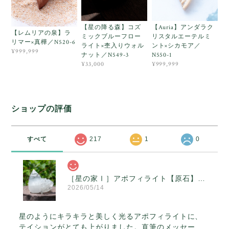
【星の降る森】コズ
【Auria】アンダラク
【レムリアの泉】ラ
ミックブルーフロー
リスタルエーテルミ
リマー×真樺／N520-6
ライト×杢入りウォル
ント×シカモア／
¥999,999
ナット／N549-3
N550-1
¥33,000
¥999,999
ショップの評価
すべて
217
1
0
［星の家Ⅰ］アポフィライト【原石】O300-314
2026/05/14
星のようにキラキラと美しく光るアポフィライトに、
テイションがとても上がりました。直筆のメッセー