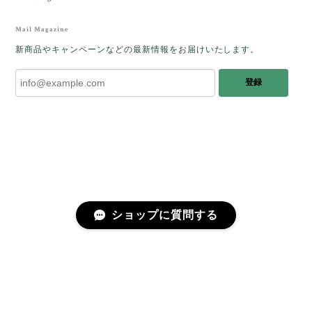
レビューをありがとうございます。 ブレス
をあたたかく迎え入れてくださり とても嬉
Mail Magazine
しく思います。 この石のふわりとした光を
新商品やキャンペーンなどの最新情報をお届けいたします。
みたときに ふっと浮かんできたのが「ケサ
ランパサラン」でした。これからはT様の
登録
傍で そっと見守ってくれるのではないかな
と思っています✧˖°𓈒𓂃 ✧ 𓈒 𓏸 私も素敵な時
間を過ごさせていただき とても幸せでし
た。 またお会いできる日を楽しみにしてい
ます。 ありがとうございました。
［コンドルアゲート］天然イエロー／O200-601
ショップに質問する
2025/10/03
早かったです。 今、手に取りうっとりしながら書かせ
プライバシーポリシー
特定商取引法に基づく表記
会員規約
ていただいています。 深みある秋らしいお色、しか
も、石の真ん中にSの逆向きの透明部分がありますね。
この一筋が、とても効果的で、石に動きや爽やかさを