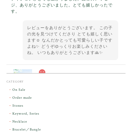
ジ、ありがとうございました。とても嬉しかったで
す。
レビューをありがとうございます。 この子
の光を見つけてくださり とても嬉しく思い
ます☺️ なんだかとっても可愛らしい子です
よね✨ どうぞゆっくりお楽しみください
ね。 いつもありがとうございます🙏✨
スカーレットシフト・アンダラクリスタル【原石】O300-325
CATEGORY
2026/05/14
On Sale
Order made
昨日届きました。とてもエネルギッシュで、美しいア
Stones
ンダラで感動しました。素敵な箱と和紙で石を包んで
Keyword, Series
下さり、ありがとうございました。
Necklace
Bracelet／Bangle
レビューをありがとうございます。 実物を