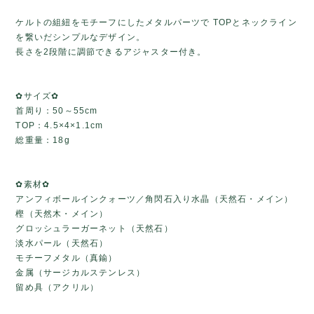
ケルトの組紐をモチーフにしたメタルパーツで TOPとネックライン
を繋いだシンプルなデザイン。
長さを2段階に調節できるアジャスター付き。
✿サイズ✿
首周り：50～55cm
TOP：4.5×4×1.1cm
総重量：18g
✿素材✿
アンフィボールインクォーツ／角閃石入り水晶（天然石・メイン）
樫（天然木・メイン）
グロッシュラーガーネット（天然石）
淡水パール（天然石）
モチーフメタル（真鍮）
金属（サージカルステンレス）
留め具（アクリル）