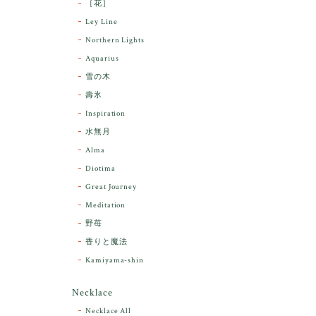
［花］
Ley Line
Northern Lights
Aquarius
雪の木
壽氷
Inspiration
水無月
Alma
Diotima
Great Journey
Meditation
野苺
香りと魔法
Kamiyama-shin
Necklace
Necklace All