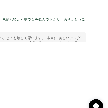
。素敵な箱と和紙で石を包んで下さり、ありがとうご
て とても嬉しく思います。 本当に 美しいアンダ
のですが なんだか出発が嬉しそうで きらりと輝い
うございました。
11-2
という言い伝えがあるケサランパサラン。とっても素
て楽しい時間を過ごしたいです。この度はありがとう