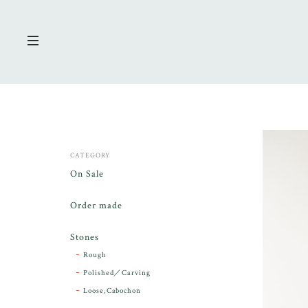
CATEGORY
On Sale
Order made
Stones
Rough
Polished／Carving
Loose,Cabochon