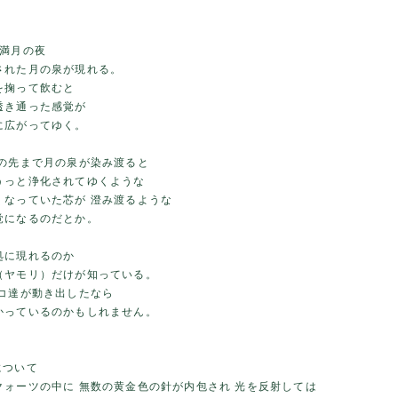
の満月の夜
された月の泉が現れる。
を掬って飲むと
透き通った感覚が
に広がってゆく。
指の先まで月の泉が染み渡ると
うっと浄化されてゆくような
くなっていた芯が 澄み渡るような
覚になるのだとか。
処に現れるのか
（ヤモリ）だけが知っている。
ゲコ達が動き出したなら
かっているのかもしれません。
について
クォーツの中に 無数の黄金色の針が内包され 光を反射しては