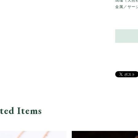
瑪瑙（天然
金属／サージ
ted Items