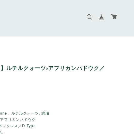
】ルチルクォーツ×アフリカンパドウク／
tone：ルチルクォーツ, 琥珀
：アフリカンパドウク
ネックレス／D-Type
K.