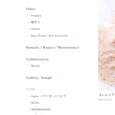
Other
Display
御守り
Anklet
Bag Charm／Key Accessory
Remake／Repair／Maintenance
Collaboration
Works
Gallery_ Sample
GUIDE
【レムリア
fugue（フーガ）について
¥999,999
BLOG
MEMBERSHIP