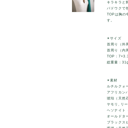
キラキラと
パドウクで
TOPは胸の
す。
✴サイズ
首周り（外周
首周り（内周
TOP：7×3.
総重量：31
✴素材
ルチルクォ
アフリカン
琥珀（天然
ヤモリ, リ
ヘソナイト
オールドタ
ブラックス