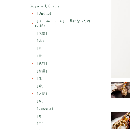
Keyword, Series
［Untitled］
［Celestial Spirits］～星になった魂
の物語～
［天使］
［緑」
［水］
［青］
［妖精］
［精霊］
［龍］
［蛇］
［太陽］
［光］
［Lemuria］
［月］
［星］