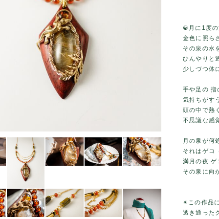
☯️月に1度
金色に照ら
その泉の水
ひんやりと
少しづつ体
手や足の 
気持ちがす
頭の中で熱
不思議な感
月の泉が何
それはゲコ
満月の夜 
その泉に向
✴この作品
透き通った