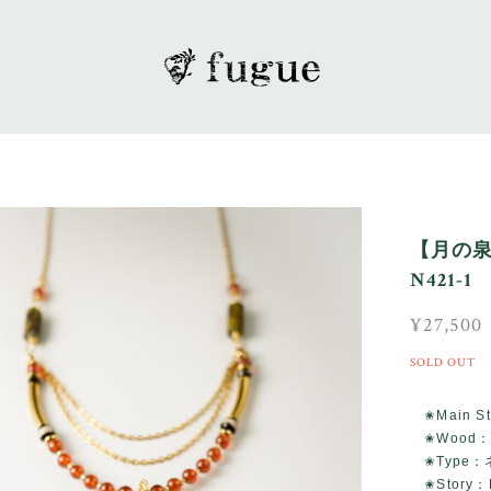
【月の泉
N421-1
¥27,500
SOLD OUT
✬Main S
✬Wood
✬Type：
✬Story：