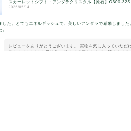
スカーレットシフト・アンダラクリスタル【原石】O300-325
2026/05/14
ました。とてもエネルギッシュで、美しいアンダラで感動しました
た。
レビューをありがとうございます。 実物を気に入っていただけ
ラさんでした^^ お届け前に 改めて綺麗なお水でお清めをする
ていたのが印象的です☺️ こちらこそ この度は誠にありがと
【ケサランパサラン】ホワイトムーンストーン×パロサント／B2
2026/03/06
グから美しいお品が到着しました。「見つけた人に幸せが訪れる」
メッセージでは色々記憶違いもありましたが、またいつかお会いし
した。