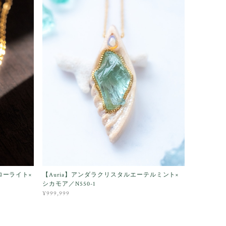
ローライト×
【Auria】アンダラクリスタルエーテルミント×
シカモア／N550-1
¥999,999