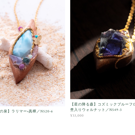
【星の降る森】コズミックブルーフ
杢入りウォルナット／N549-3
の泉】ラリマー×真樺／N520-6
¥33,000