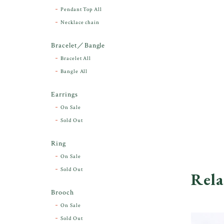
Pendant Top All
Necklace chain
Bracelet／Bangle
Bracelet All
Bangle All
Earrings
On Sale
Sold Out
Ring
On Sale
Sold Out
Rela
Brooch
On Sale
Sold Out