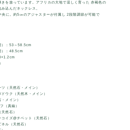
輝きを放っています。アフリカの大地で逞しく育った 赤褐色の
包み込んだネックレス。
中央に。約5㎝のアジャスターが付属し 2段階調節が可能で
）：53～58.5cm
）：48.5cm
3×1.2cm
g
ーツ（天然石・メイン）
パドウク（天然木・メイン）
石・メイン）
ーフ（真鍮）
（天然石）
ーコイズ@チベット（天然石）
ピネル（天然石）