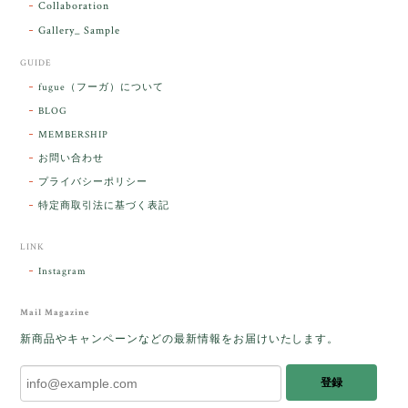
Collaboration
Gallery_ Sample
GUIDE
【ケサランパサラン】ホワイトムーンストーン×パロサント／B211-2
fugue（フーガ）について
2026/03/06
BLOG
MEMBERSHIP
ラッピングから美しいお品が到着しました。「見つけ
お問い合わせ
た人に幸せが訪れる」という言い伝えがあるケサラン
プライバシーポリシー
パサラン。とっても素敵です。メッセージでは色々記
憶違いもありましたが、またいつかお会いして楽しい
特定商取引法に基づく表記
時間を過ごしたいです。この度はありがとうございま
した。
LINK
Instagram
レビューをありがとうございます。 ブレス
をあたたかく迎え入れてくださり とても嬉
Mail Magazine
しく思います。 この石のふわりとした光を
新商品やキャンペーンなどの最新情報をお届けいたします。
みたときに ふっと浮かんできたのが「ケサ
ランパサラン」でした。これからはT様の
登録
傍で そっと見守ってくれるのではないかな