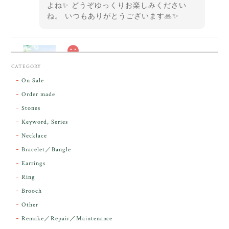
よね✨ どうぞゆっくりお楽しみください
ね。 いつもありがとうございます🙏✨
スカーレットシフト・アンダラクリスタル【原石】O300-325
CATEGORY
2026/05/14
On Sale
Order made
昨日届きました。とてもエネルギッシュで、美しいア
Stones
ンダラで感動しました。素敵な箱と和紙で石を包んで
Keyword, Series
下さり、ありがとうございました。
Necklace
Bracelet／Bangle
レビューをありがとうございます。 実物を
気に入っていただけて とても嬉しく思いま
Earrings
す。 本当に 美しいアンダラさんでした^^
Ring
お届け前に 改めて綺麗なお水でお清めをす
Brooch
るのですが なんだか出発が嬉しそうで き
らりと輝いていたのが印象的です☺️ こちら
Other
こそ この度は誠にありがとうございまし
Remake／Repair／Maintenance
た。