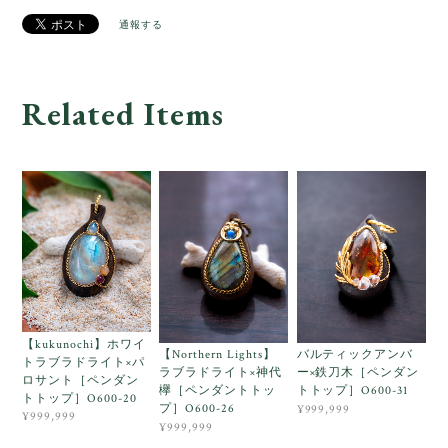
通報する
Related Items
【kukunochi】ホワイ
【Northern Lights】
バルティックアンバ
トラブラドライト×パ
ラブラドライト×神代
ー×鉄刀木［ペンダン
ロサント［ペンダン
欅［ペンダントトッ
トトップ］O600-31
トトップ］O600-20
プ］O600-26
¥999,999
¥999,999
¥999,999