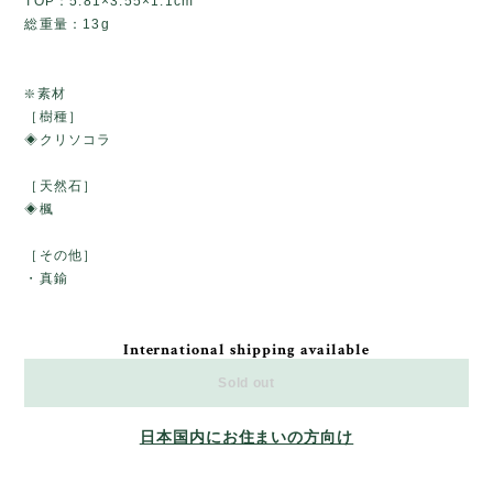
TOP：5.81×3.55×1.1cm
総重量：13g
❇️素材
［樹種］
◈クリソコラ
［天然石］
◈楓
［その他］
・真鍮
International shipping available
Sold out
日本国内にお住まいの方向け