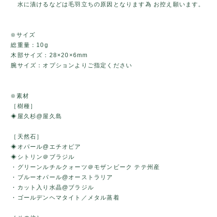
水に漬けるなどは毛羽立ちの原因となります為 お控え願います。
❇️サイズ
総重量：10g
木部サイズ：28×20×6mm
腕サイズ：オプションよりご指定ください
❇️素材
［樹種］
◈屋久杉@屋久島
［天然石］
◈オパール@エチオピア
◈シトリン＠ブラジル
・グリーンルチルクォーツ＠モザンビーク テテ州産
・ブルーオパール@オーストラリア
・カット入り水晶@ブラジル
・ゴールデンヘマタイト／メタル蒸着