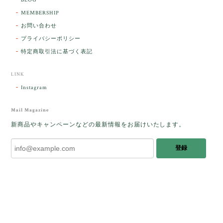
MEMBERSHIP
ラッピングから美しいお品が到着しました。「見つけ
お問い合わせ
た人に幸せが訪れる」という言い伝えがあるケサラン
プライバシーポリシー
パサラン。とっても素敵です。メッセージでは色々記
憶違いもありましたが、またいつかお会いして楽しい
特定商取引法に基づく表記
時間を過ごしたいです。この度はありがとうございま
した。
LINK
Instagram
レビューをありがとうございます。 ブレス
をあたたかく迎え入れてくださり とても嬉
Mail Magazine
しく思います。 この石のふわりとした光を
新商品やキャンペーンなどの最新情報をお届けいたします。
みたときに ふっと浮かんできたのが「ケサ
ランパサラン」でした。これからはT様の
登録
傍で そっと見守ってくれるのではないかな
と思っています✧˖°𓈒𓂃 ✧ 𓈒 𓏸 私も素敵な時
間を過ごさせていただき とても幸せでし
た。 またお会いできる日を楽しみにしてい
ます。 ありがとうございました。