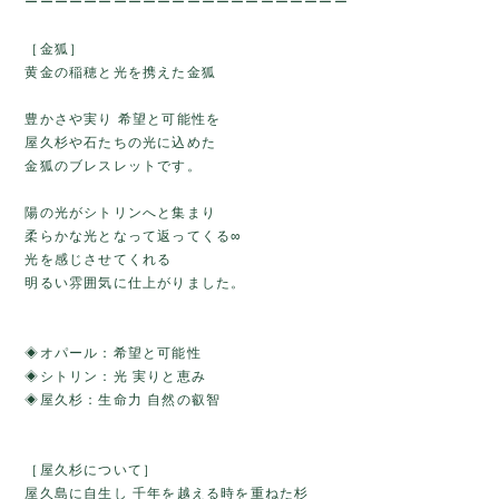
ーーーーーーーーーーーーーーーーーーーーーー
［金狐］
黄金の稲穂と光を携えた金狐
豊かさや実り 希望と可能性を
屋久杉や石たちの光に込めた
金狐のブレスレットです。
陽の光がシトリンへと集まり
柔らかな光となって返ってくる∞
光を感じさせてくれる
明るい雰囲気に仕上がりました。
◈オパール：希望と可能性
◈シトリン：光 実りと恵み
◈屋久杉：生命力 自然の叡智
［屋久杉について］
屋久島に自生し 千年を越える時を重ねた杉