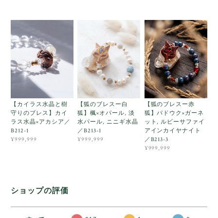
【カイラス水晶と樹
【狐のブレスー白
【狐のブレスー赤
守りのブレス】カイ
狐】楓×オパール, 淡
狐】パドウク×ガーネ
ラス水晶×アカシア／
水パール, ニニギ水晶
ット, ルビーサファイ
B212-1
／B213-1
アインカイヤナイト
／B213-3
¥999,999
¥999,999
¥999,999
ショップの評価