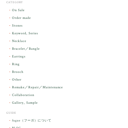
スカーレットシフト・アンダラクリスタル【原石】O300-325
CATEGORY
2026/05/14
On Sale
Order made
昨日届きました。とてもエネルギッシュで、美しいア
Stones
ンダラで感動しました。素敵な箱と和紙で石を包んで
Keyword, Series
下さり、ありがとうございました。
Necklace
Bracelet／Bangle
レビューをありがとうございます。 実物を
気に入っていただけて とても嬉しく思いま
Earrings
す。 本当に 美しいアンダラさんでした^^
Ring
お届け前に 改めて綺麗なお水でお清めをす
Brooch
るのですが なんだか出発が嬉しそうで き
らりと輝いていたのが印象的です☺️ こちら
Other
こそ この度は誠にありがとうございまし
Remake／Repair／Maintenance
た。
Collaboration
Gallery_ Sample
GUIDE
【ケサランパサラン】ホワイトムーンストーン×パロサント／B211-2
fugue（フーガ）について
2026/03/06
BLOG