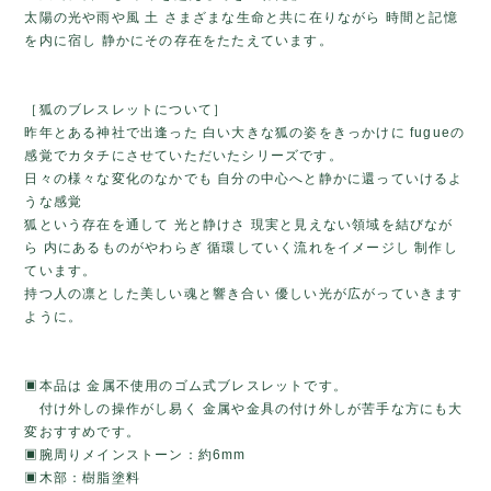
太陽の光や雨や風 土 さまざまな生命と共に在りながら 時間と記憶
を内に宿し 静かにその存在をたたえています。
［狐のブレスレットについて］
昨年とある神社で出逢った 白い大きな狐の姿をきっかけに fugueの
感覚でカタチにさせていただいたシリーズです。
日々の様々な変化のなかでも 自分の中心へと静かに還っていけるよ
うな感覚
狐という存在を通して 光と静けさ 現実と見えない領域を結びなが
ら 内にあるものがやわらぎ 循環していく流れをイメージし 制作し
ています。
持つ人の凛とした美しい魂と響き合い 優しい光が広がっていきます
ように。
▣本品は 金属不使用のゴム式ブレスレットです。
付け外しの操作がし易く 金属や金具の付け外しが苦手な方にも大
変おすすめです。
▣腕周りメインストーン：約6mm
▣木部：樹脂塗料