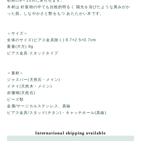
初秋の9～10月に実らせます。
木材は 針葉樹の中でも比較的明るく 陽光を浴びたような黄みがか
った肌。しなやかさと艶をもつ あたたかい木です。
＜サイズ＞
全体のサイズ(ピアス金具除く):8.7×2.5×0.7cm
重量(片方):9g
ピアス金具:スタッドタイプ
＜素材＞
ジャスパー(天然石・メイン)
イチイ(天然木・メイン)
赤珊瑚(天然石)
ビーズ類
金属/サージカルステンレス、真鍮
ピアス金具/スタッド(チタン)・キャッチホール(真鍮)
International shipping available