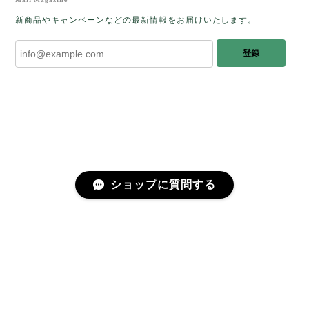
をあたたかく迎え入れてくださり とても嬉
Mail Magazine
しく思います。 この石のふわりとした光を
新商品やキャンペーンなどの最新情報をお届けいたします。
みたときに ふっと浮かんできたのが「ケサ
ランパサラン」でした。これからはT様の
登録
傍で そっと見守ってくれるのではないかな
と思っています✧˖°𓈒𓂃 ✧ 𓈒 𓏸 私も素敵な時
間を過ごさせていただき とても幸せでし
た。 またお会いできる日を楽しみにしてい
ます。 ありがとうございました。
［コンドルアゲート］天然イエロー／O200-601
ショップに質問する
2025/10/03
早かったです。 今、手に取りうっとりしながら書かせ
プライバシーポリシー
特定商取引法に基づく表記
会員規約
ていただいています。 深みある秋らしいお色、しか
も、石の真ん中にSの逆向きの透明部分がありますね。
この一筋が、とても効果的で、石に動きや爽やかさを
感じさせてくれたりと、素敵な様相を作り出していま
す。 リングを作りますが、お石を斜めに配置しても素