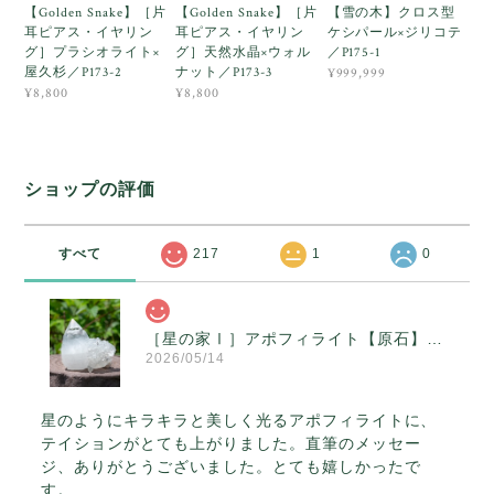
【Golden Snake】［片
【Golden Snake】［片
【雪の木】クロス型
耳ピアス・イヤリン
耳ピアス・イヤリン
ケシパール×ジリコテ
グ］プラシオライト×
グ］天然水晶×ウォル
／P175-1
屋久杉／P173-2
ナット／P173-3
¥999,999
¥8,800
¥8,800
ショップの評価
すべて
217
1
0
［星の家Ⅰ］アポフィライト【原石】O300-314
2026/05/14
星のようにキラキラと美しく光るアポフィライトに、
テイションがとても上がりました。直筆のメッセー
ジ、ありがとうございました。とても嬉しかったで
す。