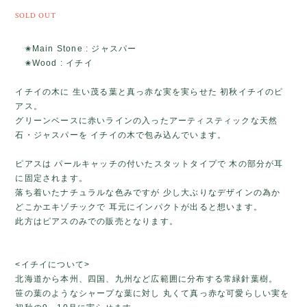
SOLD OUT
✬Main Stone : ジャスパー
✬Wood : イチイ
イチイの木に 生い茂る葉と真っ赤な実を実らせた 初秋イチイのピ
アス。
グリーンベースに赤いラインの入ったアーティスティックな天然
石・ジャスパーを イチイの木で包み込んでいます。
ピアスは パールキャッチの付いたスタットタイプで 木の部分が耳
に固定されます。
落ち着いたナチュラルな色みですが 少し大ぶりなデザインの為か
どこかエキゾチックで 耳元にインパクトが出ると想います。
此方はピアスのみでの販売となります。
<イチイについて>
北海道から本州、四国、九州など広範囲に分布する常緑針葉樹。
笹の葉のようなシャープな葉に対し 丸くて真っ赤な可愛らしい実を