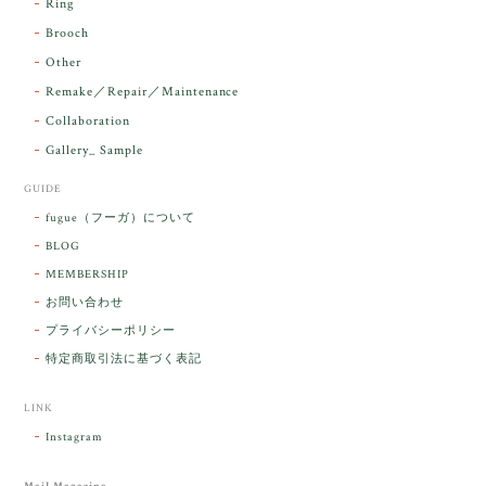
Ring
お届け前に 改めて綺麗なお水でお清めをす
Brooch
るのですが なんだか出発が嬉しそうで き
らりと輝いていたのが印象的です☺️ こちら
Other
こそ この度は誠にありがとうございまし
Remake／Repair／Maintenance
た。
Collaboration
Gallery_ Sample
GUIDE
【ケサランパサラン】ホワイトムーンストーン×パロサント／B211-2
fugue（フーガ）について
2026/03/06
BLOG
MEMBERSHIP
ラッピングから美しいお品が到着しました。「見つけ
お問い合わせ
た人に幸せが訪れる」という言い伝えがあるケサラン
プライバシーポリシー
パサラン。とっても素敵です。メッセージでは色々記
憶違いもありましたが、またいつかお会いして楽しい
特定商取引法に基づく表記
時間を過ごしたいです。この度はありがとうございま
した。
LINK
Instagram
レビューをありがとうございます。 ブレス