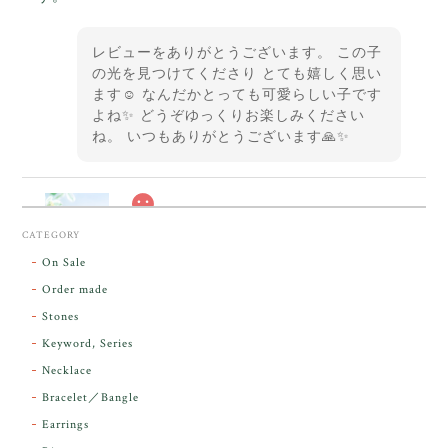
レビューをありがとうございます。 この子
の光を見つけてくださり とても嬉しく思い
ます☺️ なんだかとっても可愛らしい子です
よね✨ どうぞゆっくりお楽しみください
ね。 いつもありがとうございます🙏✨
スカーレットシフト・アンダラクリスタル【原石】O300-325
CATEGORY
2026/05/14
On Sale
Order made
昨日届きました。とてもエネルギッシュで、美しいア
Stones
ンダラで感動しました。素敵な箱と和紙で石を包んで
Keyword, Series
下さり、ありがとうございました。
Necklace
Bracelet／Bangle
レビューをありがとうございます。 実物を
気に入っていただけて とても嬉しく思いま
Earrings
す。 本当に 美しいアンダラさんでした^^