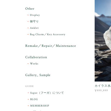
Other
Display
御守り
Anklet
Bag Charm／Key Accessory
Remake／Repair／Maintenance
Collaboration
Works
Gallery_ Sample
カイラス水晶
GUIDE
¥999,999
fugue（フーガ）について
BLOG
MEMBERSHIP