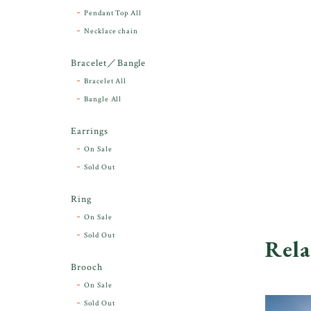
Pendant Top All
Necklace chain
Bracelet／Bangle
Bracelet All
Bangle All
Earrings
On Sale
Sold Out
Ring
On Sale
Sold Out
Rela
Brooch
On Sale
Sold Out