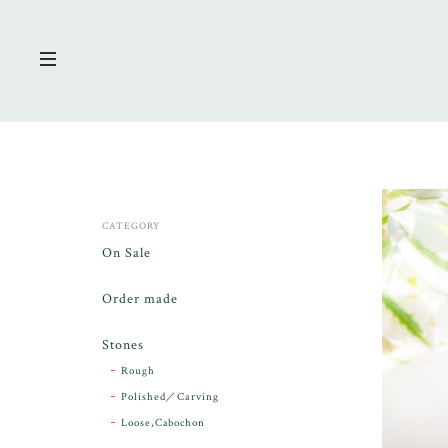
CATEGORY
On Sale
Order made
Stones
Rough
Polished／Carving
Loose,Cabochon