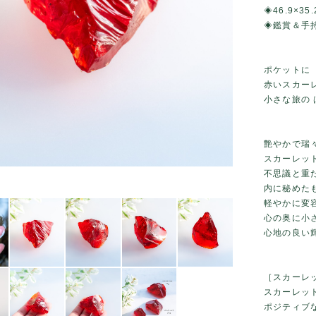
◈46.9×35.
◈鑑賞＆手
ポケットに
赤いスカー
小さな旅の
艶やかで瑞
スカーレッ
不思議と重
内に秘めた
軽やかに変
心の奥に小
心地の良い
［スカーレ
スカーレッ
ポジティブ