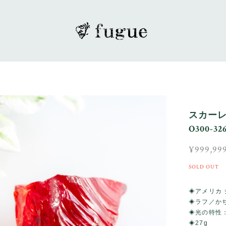
スカー
O300-32
¥999,99
SOLD OUT
◈アメリカ
◈ラフ／か
◈光の特性
◈27g