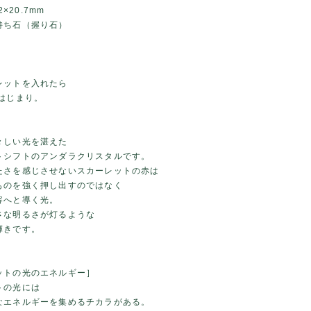
2×20.7mm
持ち石（握り石）
レットを入れたら
 はじまり。
々しい光を湛えた
トシフトのアンダラクリスタルです。
たさを感じさせないスカーレットの赤は
ものを強く押し出すのではなく
容へと導く光。
さな明るさが灯るような
輝きです。
ットの光のエネルギー］
トの光には
なエネルギーを集めるチカラがある。