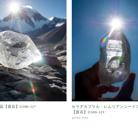
【原石】O300-327
セラデカブラル・レムリアンシード
【原石】O300-329
¥999,999