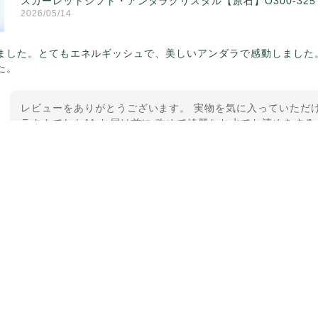
スカーレットシフト・アンダラクリスタル【原石】O300-325
2026/05/14
ました。とてもエネルギッシュで、美しいアンダラで感動しました
た。
レビューをありがとうございます。 実物を気に入っていただけ
ラさんでした^^ お届け前に 改めて綺麗なお水でお清めをする
ていたのが印象的です☺️ こちらこそ この度は誠にありがと
【ケサランパサラン】ホワイトムーンストーン×パロサント／B2
2026/03/06
グから美しいお品が到着しました。「見つけた人に幸せが訪れる」
メッセージでは色々記憶違いもありましたが、またいつかお会いし
した。