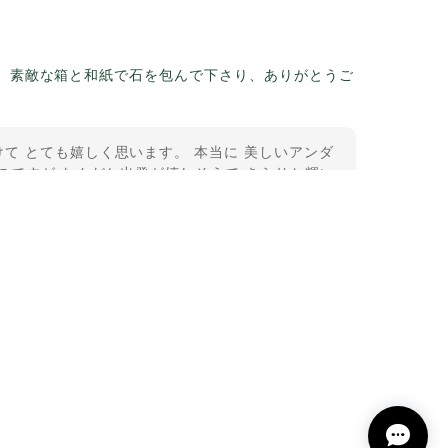
。素敵な箱と和紙で石を包んで下さり、ありがとうご
て とても嬉しく思います。 本当に 美しいアンダ
のですが なんだか出発が嬉しそうで きらりと輝い
うございました。
11-2
という言い伝えがあるケサランパサラン。とっても素
て楽しい時間を過ごしたいです。この度はありがとう