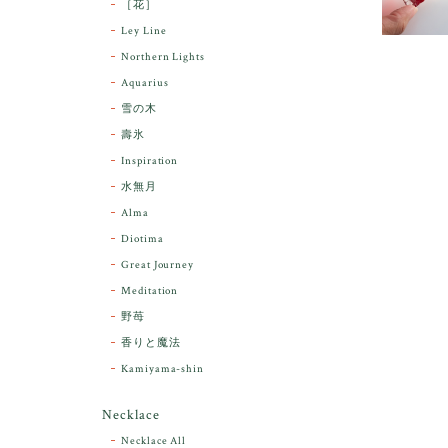
［花］
Ley Line
Northern Lights
Aquarius
雪の木
壽氷
Inspiration
水無月
Alma
Diotima
Great Journey
Meditation
野苺
香りと魔法
Kamiyama-shin
Necklace
Necklace All