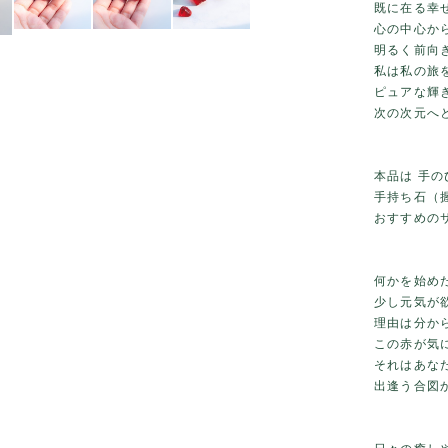
既に在る幸
心の中心か
明るく前向
私は私の旅
ピュアな輝
次の次元へ
本品は 手
手持ち石（
おすすめの
何かを始め
少し元気が
理由は分か
この赤が気
それはあな
出逢う合図