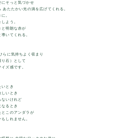
せにそっと気づかせ
ら あたたかい光の渦を広げてくれる。
きに。
をしよう。
きと明朗な赤が
と導いてくれる。
のひらに気持ちよく収まり
握り石）として
サイズ感です。
たいとき
欲しいとき
らないけれど
になるとき
たとこのアンダラが
かもしれません。