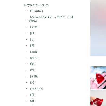
Keyword, Series
［Untitled］
［Celestial Spirits］～星になった魂
の物語～
［天使］
［緑」
［水］
［青］
［妖精］
［精霊］
［龍］
［蛇］
［太陽］
［光］
［Lemuria］
［月］
［星］