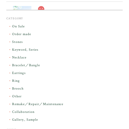
スカーレットシフト・アンダラクリスタル【原石】O300-325
CATEGORY
2026/05/14
On Sale
Order made
昨日届きました。とてもエネルギッシュで、美しいア
Stones
ンダラで感動しました。素敵な箱と和紙で石を包んで
Keyword, Series
下さり、ありがとうございました。
Necklace
Bracelet／Bangle
レビューをありがとうございます。 実物を
気に入っていただけて とても嬉しく思いま
Earrings
す。 本当に 美しいアンダラさんでした^^
Ring
お届け前に 改めて綺麗なお水でお清めをす
Brooch
るのですが なんだか出発が嬉しそうで き
らりと輝いていたのが印象的です☺️ こちら
Other
こそ この度は誠にありがとうございまし
Remake／Repair／Maintenance
た。
Collaboration
Gallery_ Sample