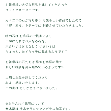
お祖母様の大切な形見を託してくださった
リメイクオーダーです。
元々二つの石が寄り添う 可愛らしい作品でしたので
「寄り添う」をテーマに 制作させていただきました。
瞳の石は お客様のご提案により
二羽にそれぞれ異なる石を。
大きい子はおとなしく 小さい子は
ちょっといたずらっ子に見えるようです^^
お祖母様の石たちは 早速お客様の元で
新しい物語を刻み始めているようです✨
大切なお品を託してくださり
心より感謝いたします。
この度は ありがとうございました。
❇️お手入れ／保管について
◈木部は 撥水セラミック／ガラス加工です。