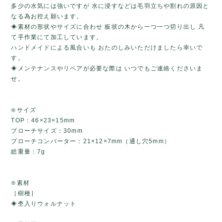
多少の水気には強いですが 水に浸すなどは毛羽立ちや割れの原因と
なる為お控え願います。
◈素材の形状やサイズに合わせ 板状の木から一つ一つ切り出し 凡
て手作業にて加工しています。
ハンドメイドによる風合いも おたのしみいただけましたら幸いで
す。
◈メンテナンスやリペアが必要な際は いつでもご連絡くださいま
せ。
❇️サイズ
TOP：46×23×15mm
ブローチサイズ：30mm
ブローチコンバーター：21×12×7mm（通し穴5mm）
総重量：7g
❇️素材
［樹種］
◈杢入りウォルナット