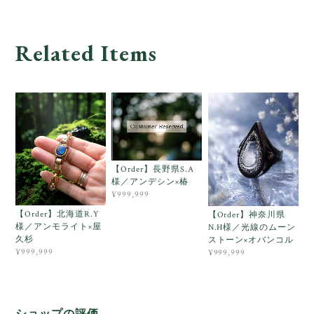
Related Items
【Order】長野県S.A
様／アンデシン×椿
¥999,999
【Order】北海道R.Y
【Order】神奈川県
様／アンモライト×屋
N.H様／光線のムーン
久杉
ストーン×オバンコル
¥999,999
¥999,999
ショップの評価