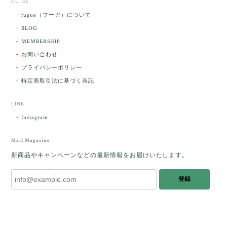
GUIDE
【ケサランパサラン】ホワイトムーンストーン×パロサント／B211-2
fugue（フーガ）について
2026/03/06
BLOG
MEMBERSHIP
ラッピングから美しいお品が到着しました。「見つけ
お問い合わせ
た人に幸せが訪れる」という言い伝えがあるケサラン
プライバシーポリシー
パサラン。とっても素敵です。メッセージでは色々記
憶違いもありましたが、またいつかお会いして楽しい
特定商取引法に基づく表記
時間を過ごしたいです。この度はありがとうございま
した。
LINK
Instagram
レビューをありがとうございます。 ブレス
をあたたかく迎え入れてくださり とても嬉
Mail Magazine
しく思います。 この石のふわりとした光を
新商品やキャンペーンなどの最新情報をお届けいたします。
みたときに ふっと浮かんできたのが「ケサ
ランパサラン」でした。これからはT様の
登録
傍で そっと見守ってくれるのではないかな
と思っています✧˖°𓈒𓂃 ✧ 𓈒 𓏸 私も素敵な時
間を過ごさせていただき とても幸せでし
た。 またお会いできる日を楽しみにしてい
ます。 ありがとうございました。