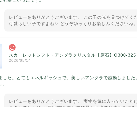
レビューをありがとうございます。 この子の光を見つけてくだ
可愛らしい子ですよね✨ どうぞゆっくりお楽しみくださいね。
スカーレットシフト・アンダラクリスタル【原石】O300-325
2026/05/14
ました。とてもエネルギッシュで、美しいアンダラで感動しました
た。
レビューをありがとうございます。 実物を気に入っていただけ
ラさんでした^^ お届け前に 改めて綺麗なお水でお清めをする
ていたのが印象的です☺️ こちらこそ この度は誠にありがと