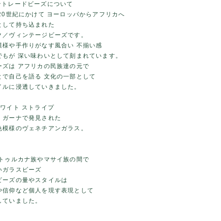
カントレードビーズについて
20世紀にかけて ヨーロッパからアフリカへ
として持ち込まれた
ク／ヴィンテージビーズです。
模様や手作りがなす風合い 不揃い感
でもが 深い味わいとして刻まれています。
ーズは アフリカの民族達の元で
とで自己を語る 文化の一部として
イルに浸透していきました。
ワイト ストライプ
・ガーナで発見された
色模様のヴェネチアンガラス。
 トゥルカナ族やマサイ族の間で
いガラスビーズ
ビーズの量やスタイルは
や信仰など個人を現す表現として
していました。