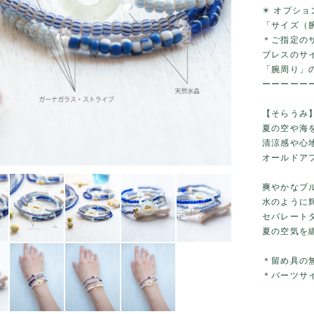
✴️ オプシ
「サイズ（
＊ご指定の
ブレスのサ
「腕周り」
ーーーーー
【そらうみ
夏の空や海
清涼感や心
オールドア
爽やかなブ
水のように
セパレート
夏の空気を
＊留め具の
＊パーツサイ