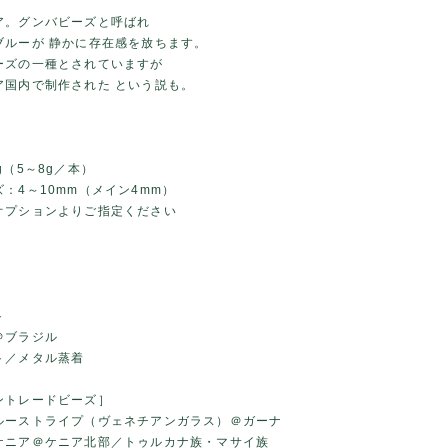
ア。グンバビーズと呼ばれ
ブルーが 静かに存在感を放ちます。
ーズの一種とされていますが
ア国内で制作された という説も。
g（5～8g／本）
：4～10mm（メイン4mm）
オプションよりご指定ください
ト
＠ブラジル
ト／メタル蒸着
ントレードビーズ］
ルーストライプ（ヴェネチアンガラス）＠ガーナ
ケニア＠ケニア北部／トゥルカナ族・マサイ族