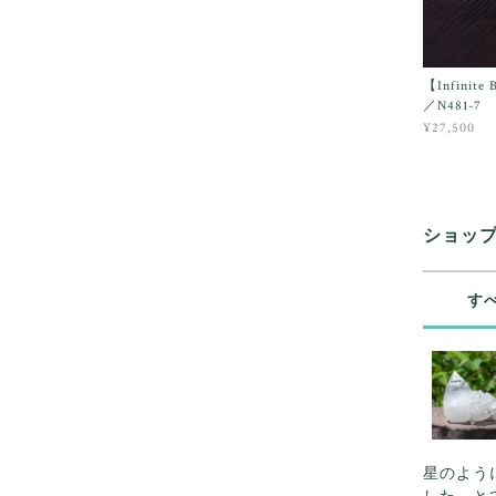
【Infini
／N481-7
¥27,500
ショッ
す
星のよう
した。と