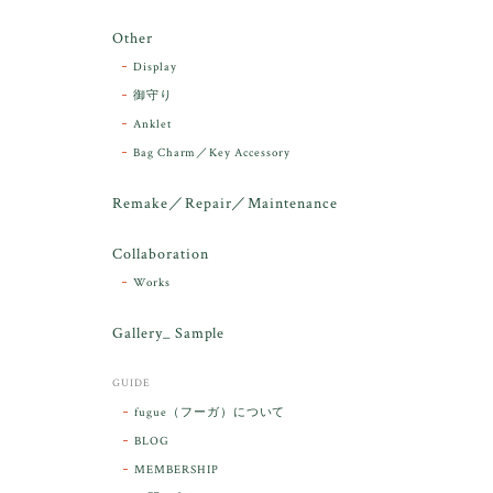
Other
Display
御守り
Anklet
Bag Charm／Key Accessory
Remake／Repair／Maintenance
Collaboration
Works
Gallery_ Sample
GUIDE
fugue（フーガ）について
BLOG
MEMBERSHIP