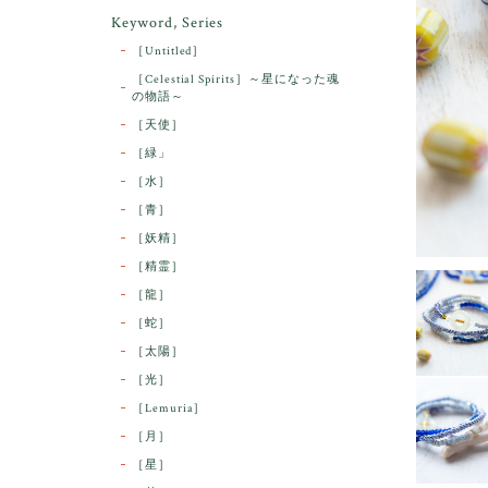
Keyword, Series
［Untitled］
［Celestial Spirits］～星になった魂
の物語～
［天使］
［緑」
［水］
［青］
［妖精］
［精霊］
［龍］
［蛇］
［太陽］
［光］
［Lemuria］
［月］
［星］