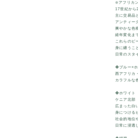
❇️アフリ
17世紀から
主に交易品
アンティー
爽やかな色
経年変化ま
これらのビ
身に纏うこ
日常のスタ
❖ブルー×ホ
西アフリカ
カラフルな
❖ホワイト
ケニア北部
広まった白
身につける
社会的地位
日常に浸透