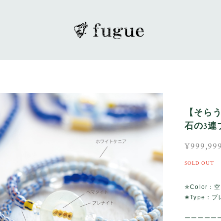
【そら
石の3連ブ
¥999,99
SOLD OUT
✯Color
✬Type：
ーーーーー