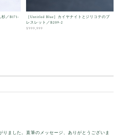
久杉／B171-
［Untitled Blue］カイヤナイトとジリコテのブ
レスレット／B209-2
¥999,999
がりました。直筆のメッセージ、ありがとうございま