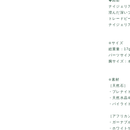
❖紺碧
ナイジェリ
澄んだ深い
トレードビ
ナイジェリ
❇️サイズ
総重量：17
パーツサイズ
腕サイズ：
❇️素材
［天然石］
・プレナイ
・天然水晶
・パイライ
［アフリカ
・ガーナブ
・ホワイト