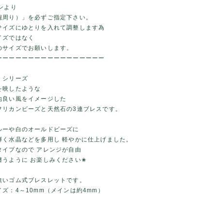
ョンより
腕周り）」を必ずご指定下さい。
サイズにゆとりを入れて調整します為
イズではなく
のサイズでお願いします。
ーーーーーーーーーーーーーーーーー
】シリーズ
を映したような
地良い風をイメージした
フリカンビーズと天然石の3連ブレスです。
ルーや白のオールドビーズに
輝く水晶などを多用し 軽やかに仕上げました。
タイプなので アレンジが自由
纏うように お楽しみください✬
無いゴム式ブレスレットです。
ズ：4～10mm（メインは約4mm）