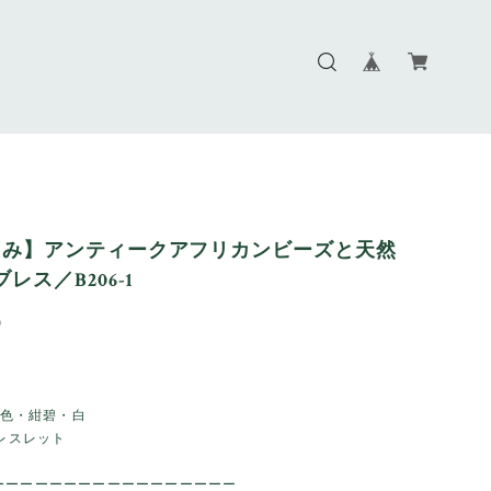
うみ】アンティークアフリカンビーズと天然
レス／B206-1
9
：空色・紺碧・白
ブレスレット
ーーーーーーーーーーーーーーーーー