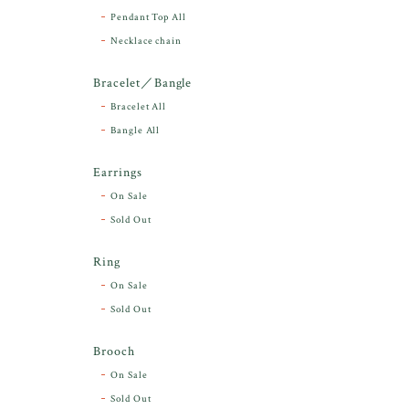
Pendant Top All
Necklace chain
Bracelet／Bangle
Bracelet All
Bangle All
Earrings
On Sale
Sold Out
Ring
On Sale
Sold Out
Brooch
On Sale
Sold Out