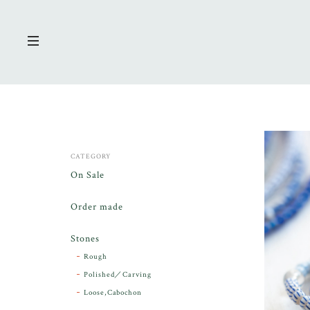
CATEGORY
On Sale
Order made
Stones
Rough
Polished／Carving
Loose,Cabochon