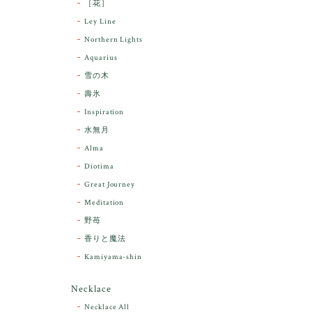
［花］
Ley Line
Northern Lights
Aquarius
雪の木
壽氷
Inspiration
水無月
Alma
Diotima
Great Journey
Meditation
野苺
香りと魔法
Kamiyama-shin
Necklace
Necklace All