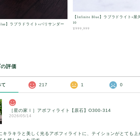
【Infinite Blue】ラブラドライト×屋
10
te Blue】ラブラドライト×パリサンダー
¥999,999
プの評価
べて
217
1
0
［星の家Ⅰ］アポフィライト【原石】O300-314
2026/05/14
にキラキラと美しく光るアポフィライトに、テイションがとても上
ても嬉しかったです。