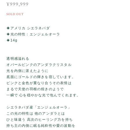
¥999,999
SOLD OUT
◈アメリカ シエラネバダ
◈光の特性：エンジェルオーラ
◈14g
透明感溢れる
オパールピンクのアンダラクリスタル
光を内側に湛えたように
底面にゴールドの輝きを宿しています。
ピンクと金色が重なり合うその表情は
まるで天使の羽根の煌きのようで
一瞬で 心を穏やかな光で包んでくれます。
シエラネバダ産「エンジェルオーラ」
この光の特性は 他のアンダラとは
ひと味違う 高次のヒーリング力を持ち
持ち主の内側に眠る純粋性や愛の波動を