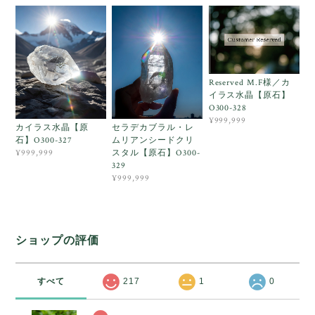
Reserved M.F様／カ
イラス水晶【原石】
O300-328
¥999,999
カイラス水晶【原
セラデカブラル・レ
石】O300-327
ムリアンシードクリ
スタル【原石】O300-
¥999,999
329
¥999,999
ショップの評価
すべて
217
1
0