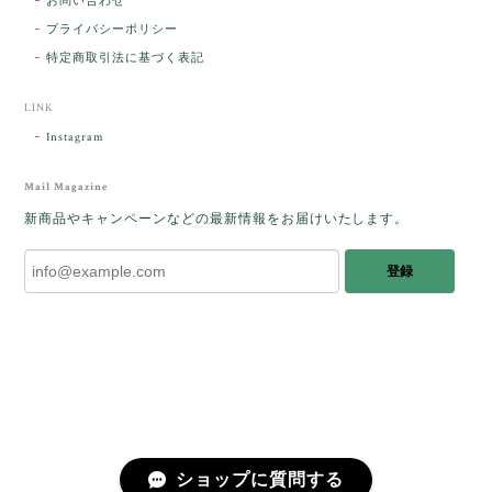
お問い合わせ
た人に幸せが訪れる」という言い伝えがあるケサラン
プライバシーポリシー
パサラン。とっても素敵です。メッセージでは色々記
憶違いもありましたが、またいつかお会いして楽しい
特定商取引法に基づく表記
時間を過ごしたいです。この度はありがとうございま
した。
LINK
Instagram
レビューをありがとうございます。 ブレス
をあたたかく迎え入れてくださり とても嬉
Mail Magazine
しく思います。 この石のふわりとした光を
新商品やキャンペーンなどの最新情報をお届けいたします。
みたときに ふっと浮かんできたのが「ケサ
ランパサラン」でした。これからはT様の
登録
傍で そっと見守ってくれるのではないかな
と思っています✧˖°𓈒𓂃 ✧ 𓈒 𓏸 私も素敵な時
間を過ごさせていただき とても幸せでし
た。 またお会いできる日を楽しみにしてい
ます。 ありがとうございました。
［コンドルアゲート］天然イエロー／O200-601
ショップに質問する