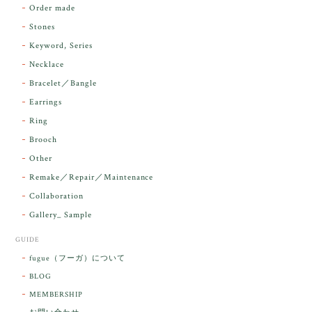
Order made
昨日届きました。とてもエネルギッシュで、美しいア
Stones
ンダラで感動しました。素敵な箱と和紙で石を包んで
Keyword, Series
下さり、ありがとうございました。
Necklace
Bracelet／Bangle
レビューをありがとうございます。 実物を
気に入っていただけて とても嬉しく思いま
Earrings
す。 本当に 美しいアンダラさんでした^^
Ring
お届け前に 改めて綺麗なお水でお清めをす
Brooch
るのですが なんだか出発が嬉しそうで き
らりと輝いていたのが印象的です☺️ こちら
Other
こそ この度は誠にありがとうございまし
Remake／Repair／Maintenance
た。
Collaboration
Gallery_ Sample
GUIDE
【ケサランパサラン】ホワイトムーンストーン×パロサント／B211-2
fugue（フーガ）について
2026/03/06
BLOG
MEMBERSHIP
ラッピングから美しいお品が到着しました。「見つけ