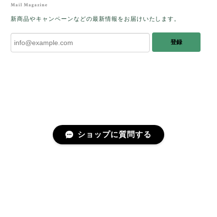
をあたたかく迎え入れてくださり とても嬉
Mail Magazine
しく思います。 この石のふわりとした光を
新商品やキャンペーンなどの最新情報をお届けいたします。
みたときに ふっと浮かんできたのが「ケサ
ランパサラン」でした。これからはT様の
登録
傍で そっと見守ってくれるのではないかな
と思っています✧˖°𓈒𓂃 ✧ 𓈒 𓏸 私も素敵な時
間を過ごさせていただき とても幸せでし
た。 またお会いできる日を楽しみにしてい
ます。 ありがとうございました。
［コンドルアゲート］天然イエロー／O200-601
ショップに質問する
2025/10/03
早かったです。 今、手に取りうっとりしながら書かせ
プライバシーポリシー
特定商取引法に基づく表記
会員規約
ていただいています。 深みある秋らしいお色、しか
も、石の真ん中にSの逆向きの透明部分がありますね。
この一筋が、とても効果的で、石に動きや爽やかさを
感じさせてくれたりと、素敵な様相を作り出していま