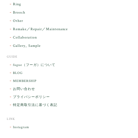
す。 本当に 美しいアンダラさんでした^^
Ring
お届け前に 改めて綺麗なお水でお清めをす
Brooch
るのですが なんだか出発が嬉しそうで き
らりと輝いていたのが印象的です☺️ こちら
Other
こそ この度は誠にありがとうございまし
Remake／Repair／Maintenance
た。
Collaboration
Gallery_ Sample
GUIDE
【ケサランパサラン】ホワイトムーンストーン×パロサント／B211-2
fugue（フーガ）について
2026/03/06
BLOG
MEMBERSHIP
ラッピングから美しいお品が到着しました。「見つけ
お問い合わせ
た人に幸せが訪れる」という言い伝えがあるケサラン
プライバシーポリシー
パサラン。とっても素敵です。メッセージでは色々記
憶違いもありましたが、またいつかお会いして楽しい
特定商取引法に基づく表記
時間を過ごしたいです。この度はありがとうございま
した。
LINK
Instagram
レビューをありがとうございます。 ブレス