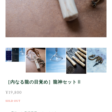
［内なる龍の目覚め］龍神セットⅡ
¥19,800
SOLD OUT