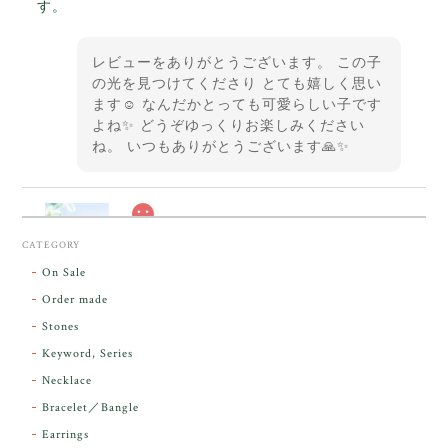
す。
レビューをありがとうございます。 この子
の光を見つけてくださり とても嬉しく思い
ます☺️ なんだかとっても可愛らしい子です
よね✨ どうぞゆっくりお楽しみください
ね。 いつもありがとうございます🙏✨
スカーレットシフト・アンダラクリスタル【原石】O300-325
CATEGORY
2026/05/14
On Sale
Order made
昨日届きました。とてもエネルギッシュで、美しいア
Stones
ンダラで感動しました。素敵な箱と和紙で石を包んで
Keyword, Series
下さり、ありがとうございました。
Necklace
Bracelet／Bangle
レビューをありがとうございます。 実物を
気に入っていただけて とても嬉しく思いま
Earrings