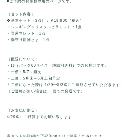
■ご予約のお客様専用のページです。
［セット内容］
❖基本セット（3点）：￥19,800（税込）
・シンギングクリスタルピラミッド：1点
・専用マレット：1点
・御守り龍神さま：1点
［配送について］
・ゆうパック60サイズ（地域別送料）でのお届けです。
・一便：5/7～順次
・二便：5月末～6月上旬予定
＊二便になった際は 4/29〜5/2迄にご連絡させていただきます。
（ご連絡が無い場合は 一便での発送です）
［お支払い期日］
4/29迄にご精算までお願い致します。
当セットの詳細は 下記Blogよりご確認くださいませ。