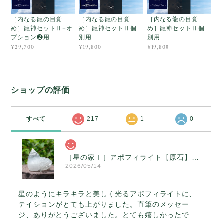
［内なる龍の目覚
［内なる龍の目覚
［内なる龍の目覚
め］龍神セットⅡ+オ
め］龍神セットⅡ個
め］龍神セットⅡ個
プション❷用
別用
別用
¥29,700
¥19,800
¥19,800
ショップの評価
すべて
217
1
0
［星の家Ⅰ］アポフィライト【原石】O300-314
2026/05/14
星のようにキラキラと美しく光るアポフィライトに、
テイションがとても上がりました。直筆のメッセー
ジ、ありがとうございました。とても嬉しかったで