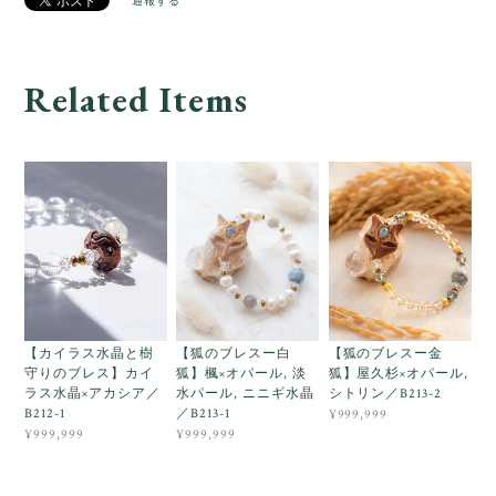
通報する
Related Items
【カイラス水晶と樹
【狐のブレスー白
【狐のブレスー金
守りのブレス】カイ
狐】楓×オパール, 淡
狐】屋久杉×オパール,
ラス水晶×アカシア／
水パール, ニニギ水晶
シトリン／B213-2
B212-1
／B213-1
¥999,999
¥999,999
¥999,999