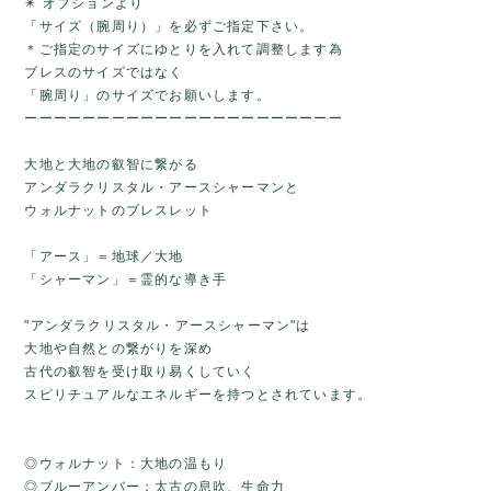
✴️ オプションより
「サイズ（腕周り）」を必ずご指定下さい。
＊ご指定のサイズにゆとりを入れて調整します為
ブレスのサイズではなく
「腕周り」のサイズでお願いします。
ーーーーーーーーーーーーーーーーーーーーーー
大地と大地の叡智に繋がる
アンダラクリスタル・アースシャーマンと
ウォルナットのブレスレット
「アース」＝地球／大地
「シャーマン」＝霊的な導き手
"アンダラクリスタル・アースシャーマン"は
大地や自然との繋がりを深め
古代の叡智を受け取り易くしていく
スピリチュアルなエネルギーを持つとされています。
◎ウォルナット：大地の温もり
◎ブルーアンバー：太古の息吹、生命力