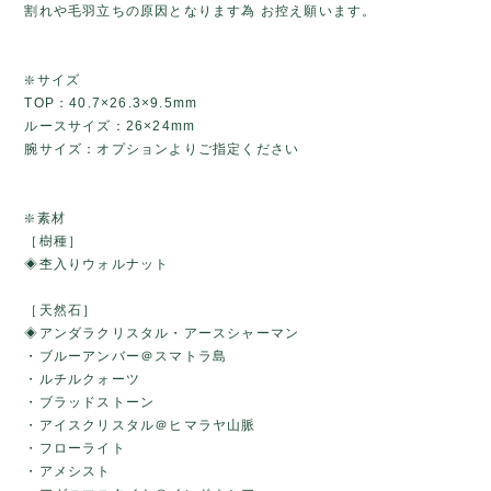
割れや毛羽立ちの原因となります為 お控え願います。
❇️サイズ
TOP：40.7×26.3×9.5mm
ルースサイズ：26×24mm
腕サイズ：オプションよりご指定ください
❇️素材
［樹種］
◈杢入りウォルナット
［天然石］
◈アンダラクリスタル・アースシャーマン
・ブルーアンバー＠スマトラ島
・ルチルクォーツ
・ブラッドストーン
・アイスクリスタル＠ヒマラヤ山脈
・フローライト
・アメシスト