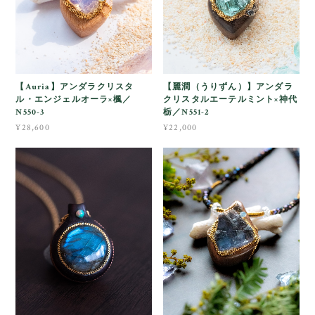
【Auria】アンダラクリスタ
【麗潤（うりずん）】アンダラ
ル・エンジェルオーラ×楓／
クリスタルエーテルミント×神代
N550-3
栃／N551-2
¥28,600
¥22,000