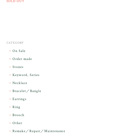
SOLD OUT
CATEGORY
On Sale
Order made
Stones
Keyword, Series
Necklace
Bracelet／Bangle
Earrings
Ring
Brooch
Other
Remake／Repair／Maintenance