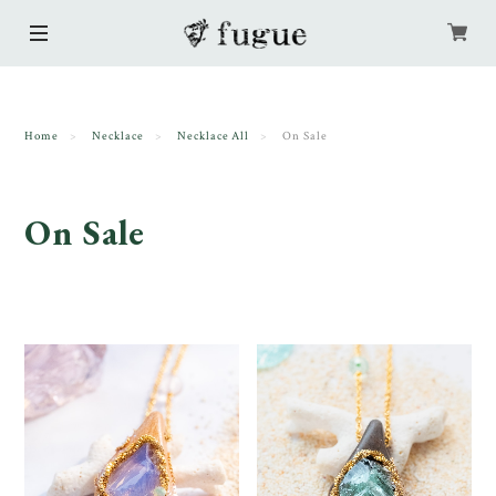
Home
Necklace
Necklace All
On Sale
On Sale