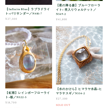
【星の降る森】ブルーフローラ
【Infinite Blue】ラブラドライ
イト× 杢入りウォルナット／
ト×パリサンダー／N481-7
N549-2
¥27,500
¥41,800
【水のかけら】ヒマラヤ水晶×ヒ
【虹雨】レインボーフローライ
マラヤスギ／N554-2
ト×栃／N522-5
¥27,500
¥18,700
SOLD OUT